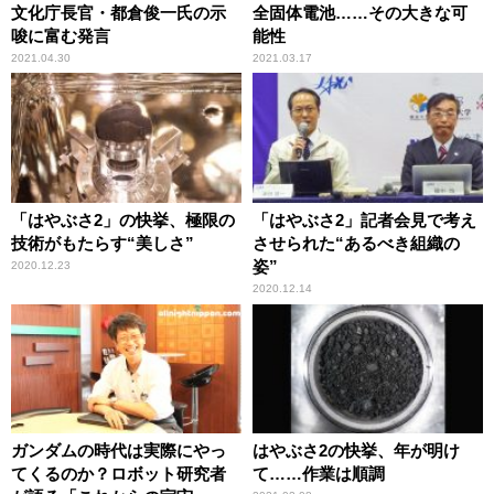
文化庁長官・都倉俊一氏の示
全固体電池……その大きな可
唆に富む発言
能性
2021.04.30
2021.03.17
「はやぶさ2」の快挙、極限の
「はやぶさ2」記者会見で考え
技術がもたらす“美しさ”
させられた“あるべき組織の
姿”
2020.12.23
2020.12.14
ガンダムの時代は実際にやっ
はやぶさ2の快挙、年が明け
てくるのか？ロボット研究者
て……作業は順調