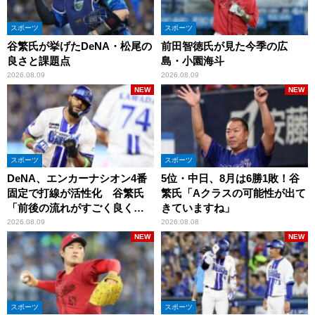
スポーツ
スポーツ
谷繁氏が挙げたDeNA・松尾の
前田智徳氏が見た今季の広
良さと課題点
島・小園海斗
2026.08.09
2026.08.09
NEW
NEW
スポーツ
スポーツ
DeNA、エンカーナシオン4番
5位・中日、8月は6勝1敗！谷
固定で打線が活性化 谷繁氏
繁氏「Aクラスの可能性が出て
「前後の流れがすごく良くな
きていますね」
りましたね」
2026.08.09
2026.08.08
NEW
NEW
スポーツ
スポーツ