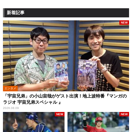
新着記事
NEW
エンタメ
「宇宙兄弟」の小山宙哉がゲスト出演！地上波特番『マンガの
ラジオ 宇宙兄弟スペシャル 』
2026.08.09
NEW
NEW