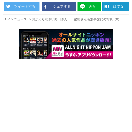
ツイートする
シェアする
送る
はてな
TOP
ニュース
おかえりなさい野口さん！ 星出さんも無事交代の写真（8）