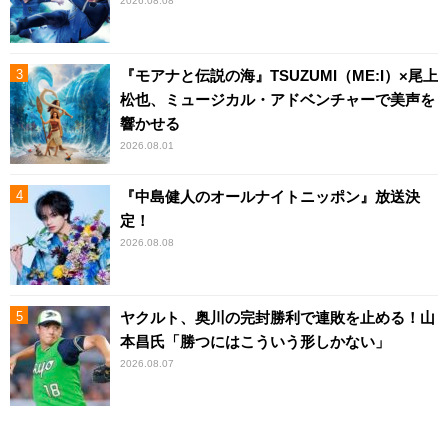
2026.08.08
『モアナと伝説の海』TSUZUMI（ME:I）×尾上
松也、ミュージカル・アドベンチャーで美声を
響かせる
2026.08.01
『中島健人のオールナイトニッポン』放送決
定！
2026.08.08
ヤクルト、奥川の完封勝利で連敗を止める！山
本昌氏「勝つにはこういう形しかない」
2026.08.07