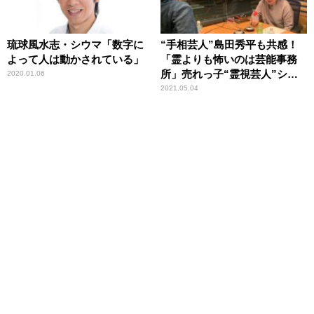
琉球風水志・シウマ「数字に
“手相芸人”島田秀平も共感！
よって人は動かされている」
「霊よりも怖いのは芸能事務
所」売れっ子“霊視芸人”シー
2020.01.06
クエンスはやともが告白
2021.05.04