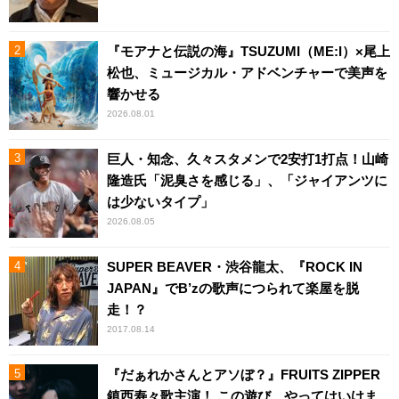
『モアナと伝説の海』TSUZUMI（ME:I）×尾上
松也、ミュージカル・アドベンチャーで美声を
響かせる
2026.08.01
巨人・知念、久々スタメンで2安打1打点！山崎
隆造氏「泥臭さを感じる」、「ジャイアンツに
は少ないタイプ」
2026.08.05
SUPER BEAVER・渋谷龍太、『ROCK IN
JAPAN』でB’zの歌声につられて楽屋を脱
走！？
2017.08.14
『だぁれかさんとアソぼ？』FRUITS ZIPPER
鎮西寿々歌主演！ この遊び、やってはいけま