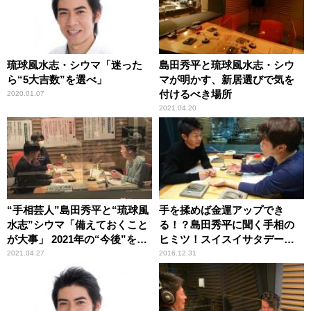
琉球風水志・シウマ「迷った
島田秀平と琉球風水志・シウ
ら“5大吉数”を選べ」
マが明かす、新居選びで気を
付けるべき場所
2020.01.07
2021.04.20
“手相芸人”島田秀平と“琉球風
手を揉めば金運アップでき
水志”シウマ「備えておくこと
る！？島田秀平に聞く手相の
が大事」 2021年の“今後”を語
ヒミツ！スイスイサタデー～
り合う
カロ・ソリーゾ！
2021.04.27
2016.12.31