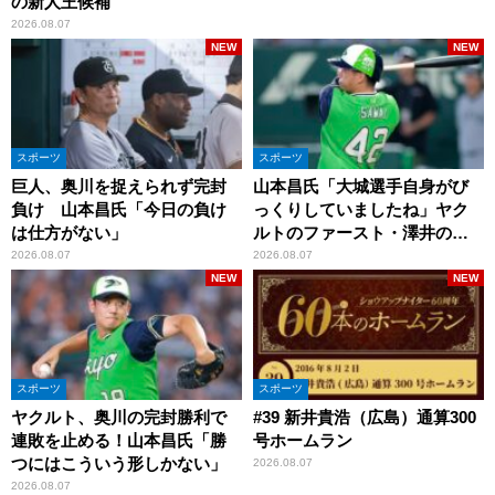
の新人王候補
2026.08.07
NEW
NEW
スポーツ
スポーツ
巨人、奥川を捉えられず完封
山本昌氏「大城選手自身がび
負け 山本昌氏「今日の負け
っくりしていましたね」ヤク
は仕方がない」
ルトのファースト・澤井の判
断を評価
2026.08.07
2026.08.07
NEW
NEW
スポーツ
スポーツ
ヤクルト、奥川の完封勝利で
#39 新井貴浩（広島）通算300
連敗を止める！山本昌氏「勝
号ホームラン
つにはこういう形しかない」
2026.08.07
2026.08.07