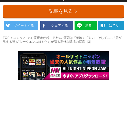
記事を見る
ツイートする
シェアする
送る
はてな
TOP
エンタメ
心霊現象が起こる3つの原因は「年齢」「磁力」そして…… “霊が
見える芸人”シークエンスはやともが語る意外な環境の写真（3）