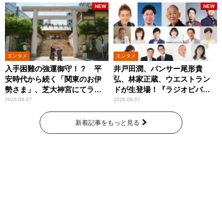
NEW
NEW
エンタメ
エンタメ
入手困難の強運御守！？ 平
井戸田潤、パンサー尾形貴
安時代から続く「関東のお伊
弘、林家正蔵、ウエストラン
勢さま」、芝大神宮にてラン
ドが生登場！『ラジオビバリ
パンプスが合格祈願！
ー昼ズ』
2026.08.07
2026.08.07
新着記事をもっと見る