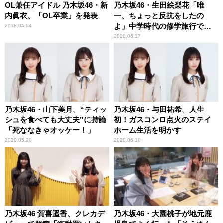
OL兼任アイドル 乃木坂46・新
乃木坂46・生田絵梨花「唯
内眞衣、「OL卒業」を発表
一、ちょっと反抗をしたの
よ」中学時代の修学旅行で
2018.04.04
の“サボり”を告白
2020.06.17
乃木坂46・山下美月、“ティッ
乃木坂46・与田祐希、人生
シュを食べても大丈夫”に持論
初！ガスコンロ点火のステイ
「死ななきゃオッケー！」
ホーム生活を明かす
2020.05.20
2020.06.10
乃木坂46 賀喜遥香、クレカデ
乃木坂46・大園桃子が地元鹿