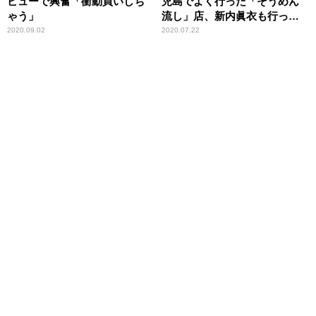
ビューで興奮「衝動買いしち
児島でよく行った「そうめん
ゃう」
流し」店、新内眞衣も行って
いた可能性浮上で「それだっ
2020.09.02
2020.07.22
たらすごいね」