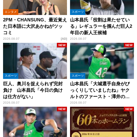
エンタメ
スポーツ
2PM・CHANSUNG、最近覚え
山本昌氏「役割は果たせてい
た日本語に大沢あかねがツッ
る」レギュラーを掴んだ巨人2
コミ
年目の新人王候補
2026.08.07
AD
2026.08.07
NEW
NEW
スポーツ
スポーツ
巨人、奥川を捉えられず完封
山本昌氏「大城選手自身がび
負け 山本昌氏「今日の負け
っくりしていましたね」ヤク
は仕方がない」
ルトのファースト・澤井の判
断を評価
2026.08.07
2026.08.07
NEW
NEW