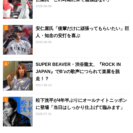
2026.08.06
安仁屋氏「後輩だけに頑張ってもらいたい」巨
人・知念の安打を喜ぶ
2026.08.06
SUPER BEAVER・渋谷龍太、『ROCK IN
JAPAN』でB’zの歌声につられて楽屋を脱
走！？
2017.08.14
松下洸平が4年半ぶりにオールナイトニッポン
に登場「当日はしっかり仕上げて臨みます」
2026.07.31