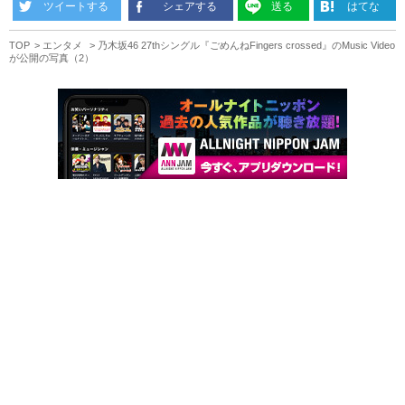
ツイートする
シェアする
送る
はてな
TOP
エンタメ
乃木坂46 27thシングル『ごめんねFingers crossed』のMusic Video
が公開の写真（2）