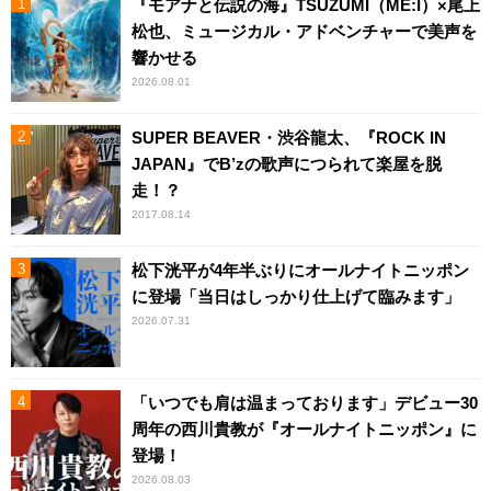
『モアナと伝説の海』TSUZUMI（ME:I）×尾上
松也、ミュージカル・アドベンチャーで美声を
響かせる
2026.08.01
SUPER BEAVER・渋谷龍太、『ROCK IN
JAPAN』でB’zの歌声につられて楽屋を脱
走！？
2017.08.14
松下洸平が4年半ぶりにオールナイトニッポン
に登場「当日はしっかり仕上げて臨みます」
2026.07.31
「いつでも肩は温まっております」デビュー30
周年の西川貴教が『オールナイトニッポン』に
登場！
2026.08.03