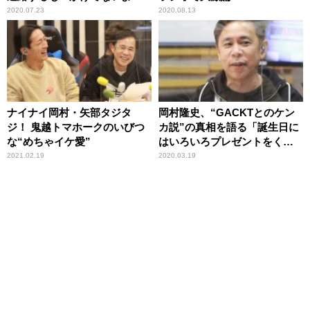
と言われ戸惑う
2020.07.23
2020.08.13
ナイナイ岡村・矢部タジタ
岡村隆史、“GACKTとのケン
ジ！ 鬼越トマホークのいびつ
カ説”の真相を語る「誕生日に
な“めちゃイケ愛”
はいろいろプレゼントをくれ
る」
2021.02.19
2020.03.19