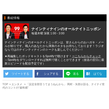
番組情報
ナインティナインのオールナイトニッポン
毎週木曜 深夜 1:00 - 3:00
ナインティナインのオールナイトニッポンは、皆さんからのおハガキ・メー
ルが頼りです。職人のあなたから渾身のネタをお待ちしております！ラジオ
ならではのナインティナインのトークも楽しんでください！
★再編集したポッドキャストをSpotifyで聴けます！
⇒こちらからチェック
～Spotifyをダウンロードすれば無料で聴くことができます（放送の翌日に最
新エピソードを配信予定です）
ツイートする
シェアする
送る
はてな
TOP
エンタメ
「設定全部言うてまうねんから」 岡村・矢部が語る、ナイナイ世
代のコントの“違和感”