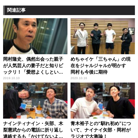
関連記事
岡村隆史、偶然出会った親子
めちゃイケ「三ちゃん」の現
が人気芸人の妻子だと知りビ
在をジャルジャルが明かす
ックリ！「愛想よくしといて
岡村も今後に期待
良かった」
2019.10.10
2020.10.16
ナインティナイン・矢部、木
青木裕子との“馴れ初め”につ
梨憲武からの電話に折り返し
いて、ナイナイ矢部・岡村が
連絡するも「かけてないよ」
ラジオで大激論！