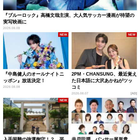
『ブルーロック』高橋文哉主演、大人気サッカー漫画が待望の
実写映画に
2026.08.08
NEW
NEW
『中島健人のオールナイトニ
2PM・CHANSUNG、最近覚え
ッポン』放送決定！
た日本語に大沢あかねがツッ
コミ
2026.08.08
2026.08.07
AD
NEW
入手困難の強運御守！？ 平
井戸田潤、パンサー尾形貴