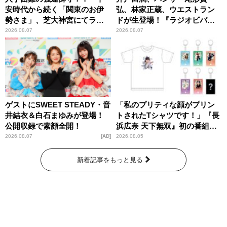
安時代から続く「関東のお伊
弘、林家正蔵、ウエストラン
勢さま」、芝大神宮にてラン
ドが生登場！『ラジオビバリ
パンプスが合格祈願！
ー昼ズ』
2026.08.07
2026.08.07
ゲストにSWEET STEADY・音
「私のプリティな顔がプリン
井結衣＆白石まゆみが登場！
トされたTシャツです！」『長
公開収録で素顔全開！
浜広奈 天下無双』初の番組グ
ッズ発売
2026.08.07
AD
2026.08.05
新着記事をもっと見る