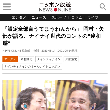
エンタメ
ニュース
スポーツ
コラム
ライフ
「設定全部言うてまうねんから」 岡村・矢
部が語る、ナイナイ世代のコントの“違和
感”
NEWS ONLINE 編集部
公開：
2021-05-14
（
2021-05-14
更新）
エンタメ
岡村隆史
ナインティナイン
矢部浩之
ナインティナインのオールナイトニッポン