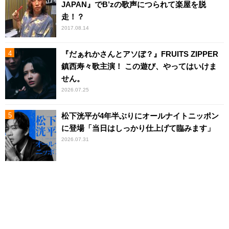
JAPAN』でB’zの歌声につられて楽屋を脱
走！？
2017.08.14
『だぁれかさんとアソぼ？』FRUITS ZIPPER
鎮西寿々歌主演！ この遊び、やってはいけま
せん。
2026.07.25
松下洸平が4年半ぶりにオールナイトニッポン
に登場「当日はしっかり仕上げて臨みます」
2026.07.31