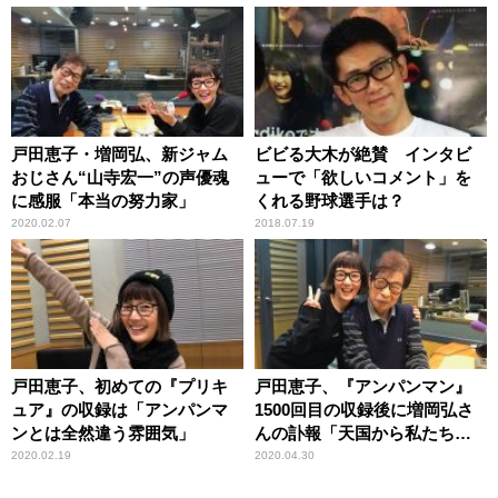
戸田恵子・増岡弘、新ジャム
ビビる大木が絶賛 インタビ
おじさん“山寺宏一”の声優魂
ューで「欲しいコメント」を
に感服「本当の努力家」
くれる野球選手は？
2020.02.07
2018.07.19
戸田恵子、初めての『プリキ
戸田恵子、『アンパンマン』
ュア』の収録は「アンパンマ
1500回目の収録後に増岡弘さ
ンとは全然違う雰囲気」
んの訃報「天国から私たちの
収録を…」
2020.02.19
2020.04.30