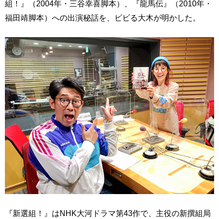
組！』（2004年・三谷幸喜脚本）、『龍馬伝』（2010年・
福田靖脚本）への出演秘話を、ビビる大木が明かした。
『新選組！』はNHK大河ドラマ第43作で、主役の新撰組局