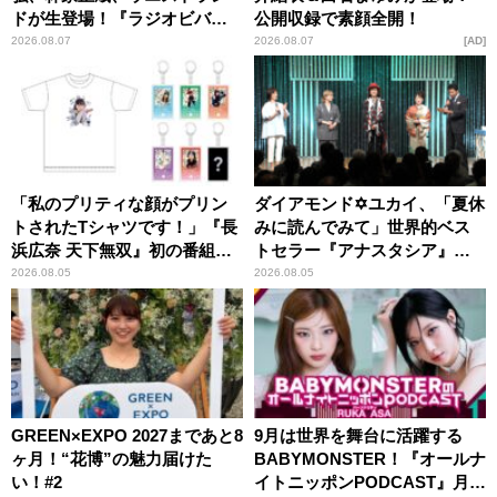
ドが生登場！『ラジオビバリ
公開収録で素顔全開！
ー昼ズ』
2026.08.07
2026.08.07
AD
「私のプリティな顔がプリン
ダイアモンド✡ユカイ、「夏休
トされたTシャツです！」『長
みに読んでみて」世界的ベス
浜広奈 天下無双』初の番組グ
トセラー『アナスタシア』を
ッズ発売
紹介
2026.08.05
2026.08.05
GREEN×EXPO 2027まであと8
9月は世界を舞台に活躍する
ヶ月！“花博”の魅力届けた
BABYMONSTER！『オールナ
い！#2
イトニッポンPODCAST』月替