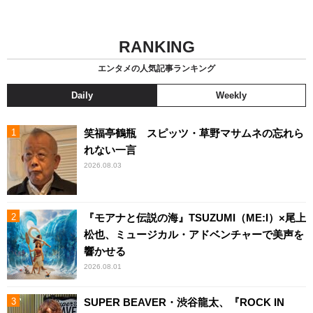
RANKING
エンタメの人気記事ランキング
Daily
Weekly
笑福亭鶴瓶 スピッツ・草野マサムネの忘れら
れない一言
2026.08.03
『モアナと伝説の海』TSUZUMI（ME:I）×尾上
松也、ミュージカル・アドベンチャーで美声を
響かせる
2026.08.01
SUPER BEAVER・渋谷龍太、『ROCK IN