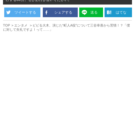
ツイートする
シェアする
送る
はてな
TOP
エンタメ
ビビる大木、演じた“町人A役”について三谷幸喜から苦情！？「僕
に対して失礼ですよ！って……」