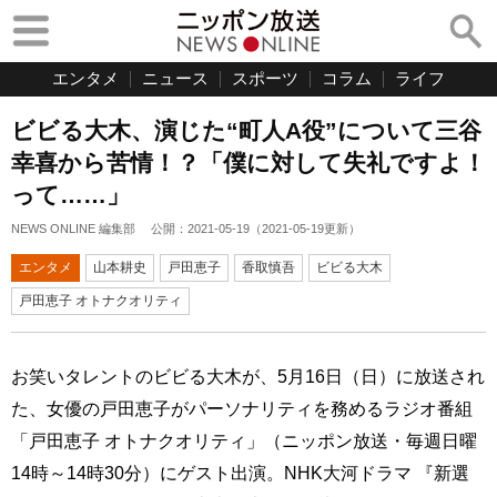
エンタメ
ニュース
スポーツ
コラム
ライフ
ビビる大木、演じた“町人A役”について三谷
幸喜から苦情！？「僕に対して失礼ですよ！
って……」
NEWS ONLINE 編集部
公開：
2021-05-19
（
2021-05-19
更新）
エンタメ
山本耕史
戸田恵子
香取慎吾
ビビる大木
戸田恵子 オトナクオリティ
お笑いタレントのビビる大木が、5月16日（日）に放送され
た、女優の戸田恵子がパーソナリティを務めるラジオ番組
「戸田恵子 オトナクオリティ」（ニッポン放送・毎週日曜
14時～14時30分）にゲスト出演。NHK大河ドラマ 『新選