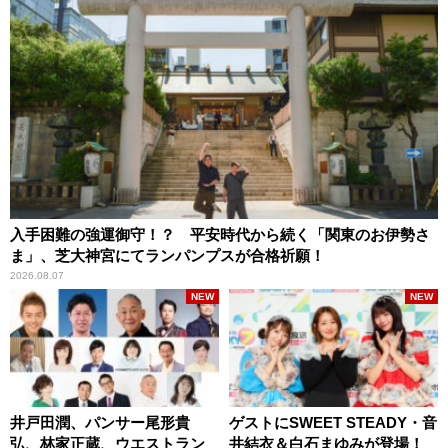
入手困難の強運御守！？ 平安時代から続く「関東のお伊勢さ
ま」、芝大神宮にてランパンプスが合格祈願！
2026.08.07
NEW
NEW
井戸田潤、パンサー尾形貴
ゲストにSWEET STEADY・音
弘、林家正蔵、ウエストラン
井結衣＆白石まゆみが登場！