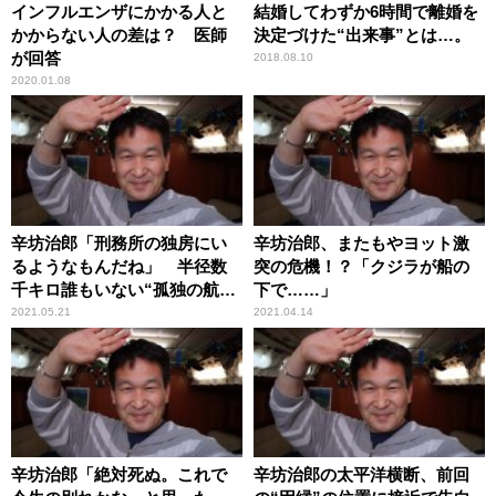
インフルエンザにかかる人と
結婚してわずか6時間で離婚を
かからない人の差は？ 医師
決定づけた“出来事”とは…。
が回答
2018.08.10
2020.01.08
辛坊治郎「刑務所の独房にい
辛坊治郎、またもやヨット激
るようなもんだね」 半径数
突の危機！？「クジラが船の
千キロ誰もいない“孤独の航
下で……」
海”の心境を太平洋上で語る
2021.05.21
2021.04.14
辛坊治郎「絶対死ぬ。これで
辛坊治郎の太平洋横断、前回