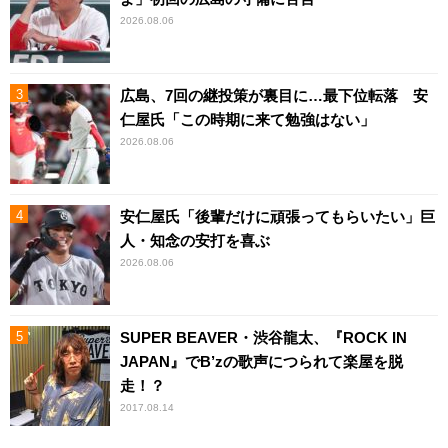
2026.08.06
広島、7回の継投策が裏目に…最下位転落 安
仁屋氏「この時期に来て勉強はない」
2026.08.06
安仁屋氏「後輩だけに頑張ってもらいたい」巨
人・知念の安打を喜ぶ
2026.08.06
SUPER BEAVER・渋谷龍太、『ROCK IN
JAPAN』でB’zの歌声につられて楽屋を脱
走！？
2017.08.14