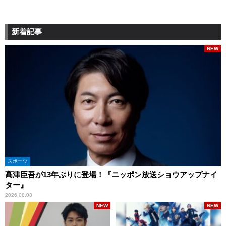
新着記事
NEW
スポーツ
髙津臣吾が13年ぶりに登場！『ニッポン放送ショウアップナイ
ター』
2026.08.08
NEW
NEW