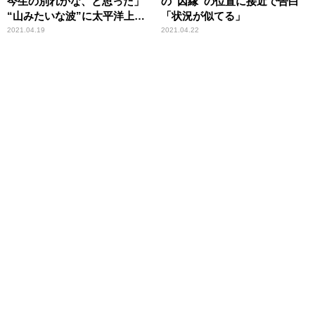
今生の別れかな、と思った」
の“因縁”の位置に接近で告白
“山みたいな波”に太平洋上で
「状況が似てる」
襲われる
2021.04.19
2021.04.22