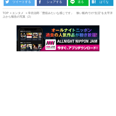
ツイートする
シェアする
送る
はてな
TOP
エンタメ
辛坊治郎「懲役みたいな感じです」 狭い船内での“生活”を太平洋
上から報告の写真（2）