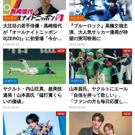
エンタメ
エンタメ
大注目の若手俳優・黒崎煌代
『ブルーロック』高橋文哉主
が『オールナイトニッポン
演、大人気サッカー漫画が待
0(ZERO)』に初登場「今から
望の実写映画に
とてもワクワクしておりま
2026.08.08
2026.08.08
す！」
NEW
NEW
スポーツ
スポーツ
ヤクルト・内山壮真、超美技
山本昌氏、ヤクルトにエール
連発！山本昌氏「猛打賞くら
「自信を持って欲しい」、
いの価値」
「ファンの方も毎日応援して
くれています」
2026.08.08
2026.08.08
NEW
NEW