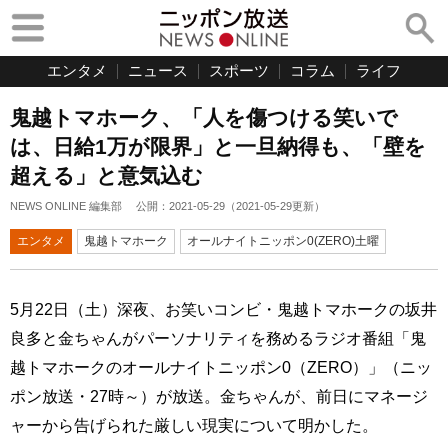
エンタメ
ニュース
スポーツ
コラム
ライフ
鬼越トマホーク、「人を傷つける笑いで
は、日給1万が限界」と一旦納得も、「壁を
超える」と意気込む
NEWS ONLINE 編集部
公開：
2021-05-29
（
2021-05-29
更新）
エンタメ
鬼越トマホーク
オールナイトニッポン0(ZERO)土曜
5月22日（土）深夜、お笑いコンビ・鬼越トマホークの坂井
良多と金ちゃんがパーソナリティを務めるラジオ番組「鬼
越トマホークのオールナイトニッポン0（ZERO）」（ニッ
ポン放送・27時～）が放送。金ちゃんが、前日にマネージ
ャーから告げられた厳しい現実について明かした。