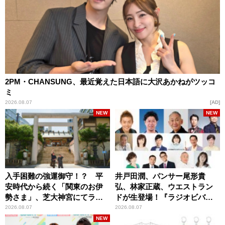
2PM・CHANSUNG、最近覚えた日本語に大沢あかねがツッコ
ミ
2026.08.07
AD
NEW
NEW
入手困難の強運御守！？ 平
井戸田潤、パンサー尾形貴
安時代から続く「関東のお伊
弘、林家正蔵、ウエストラン
勢さま」、芝大神宮にてラン
ドが生登場！『ラジオビバリ
パンプスが合格祈願！
ー昼ズ』
2026.08.07
2026.08.07
NEW