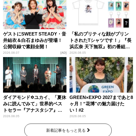
ゲストにSWEET STEADY・音
「私のプリティな顔がプリン
井結衣＆白石まゆみが登場！
トされたTシャツです！」『長
公開収録で素顔全開！
浜広奈 天下無双』初の番組グ
ッズ発売
2026.08.07
AD
2026.08.05
ダイアモンド✡ユカイ、「夏休
GREEN×EXPO 2027まであと8
みに読んでみて」世界的ベス
ヶ月！“花博”の魅力届けた
トセラー『アナスタシア』を
い！#2
紹介
2026.08.05
2026.08.05
新着記事をもっと見る