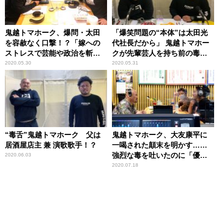
鬼越トマホーク、爆問・太田
「爆笑問題の“本体”は太田光
を容赦なく口撃！？「嫁への
代社長だから」 鬼越トマホー
ストレスで芸能や政治を斬っ
クが先輩芸人を持ち前の毒舌
ている」
でバッサリ！
2020.05.30
2020.05.31
“毒舌”鬼越トマホーク 父は
鬼越トマホーク、大友康平に
居酒屋店主 兼 演歌歌手！？
一喝された顛末を明かす……
強烈な毒を吐いたのに「優し
2020.06.03
くて、許してもらって」
2020.07.18