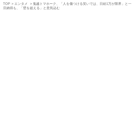
TOP
エンタメ
鬼越トマホーク、「人を傷つける笑いでは、日給1万が限界」と一
旦納得も、「壁を超える」と意気込む