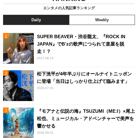
エンタメの人気記事ランキング
Daily
Weekly
SUPER BEAVER・渋谷龍太、『ROCK IN
JAPAN』でB’zの歌声につられて楽屋を脱
走！？
2017.08.14
松下洸平が4年半ぶりにオールナイトニッポン
に登場「当日はしっかり仕上げて臨みます」
2026.07.31
『モアナと伝説の海』TSUZUMI（ME:I）×尾上
松也、ミュージカル・アドベンチャーで美声を
響かせる
2026.08.01