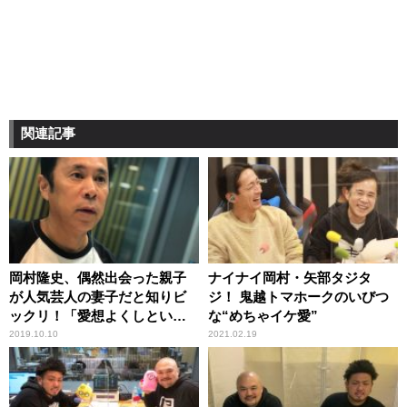
関連記事
岡村隆史、偶然出会った親子
ナイナイ岡村・矢部タジタ
が人気芸人の妻子だと知りビ
ジ！ 鬼越トマホークのいびつ
ックリ！「愛想よくしといて
な“めちゃイケ愛”
良かった」
2019.10.10
2021.02.19