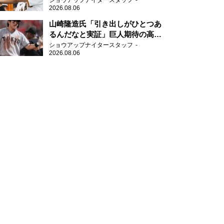
ショウアップナイタースタッフ
2026.08.06
山崎隆造氏「引き出しがひとつあ
るんだなと実証」巨人期待の高卒
2年目が技あり安打
ショウアップナイタースタッフ
2026.08.06