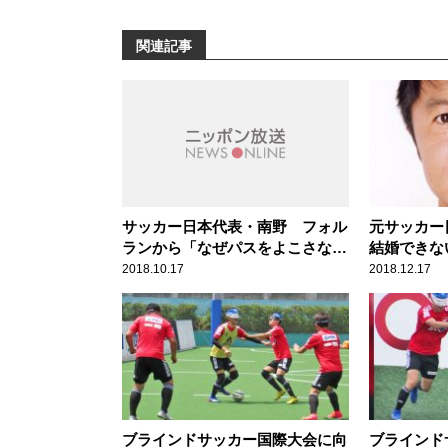
関連記事
サッカー日本代表・南野 フォル
元サッカー
ランから「なぜパスをよこさな
結婚できな
い？」と詰め寄られた際に放った
2018.10.17
2018.12.17
言葉
ブラインドサッカー国際大会に向
ブラインド