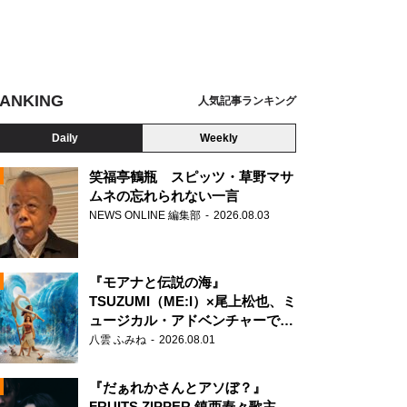
ANKING
人気記事ランキング
Daily
Weekly
笑福亭鶴瓶 スピッツ・草野マサ
ムネの忘れられない一言
NEWS ONLINE 編集部
2026.08.03
N
表チーム（写真提供：日本ブラインドサッカー協会／鰐部春雄）
『モアナと伝説の海』
TSUZUMI（ME:I）×尾上松也、ミ
ュージカル・アドベンチャーで美
声を響かせる
八雲 ふみね
2026.08.01
『だぁれかさんとアソぼ？』
FRUITS ZIPPER 鎮西寿々歌主