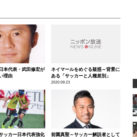
日本代表・武田修宏が
ネイマールをめぐる疑惑～背景に
い理由
ある「サッカーと人種差別」
2020.09.23
サッカー日本代表強化
前園真聖～サッカー解説者として