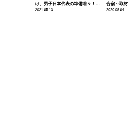
け、男子日本代表の準備着々！
合宿～取材
コロナ対策も説明
2021.05.13
2020.08.04