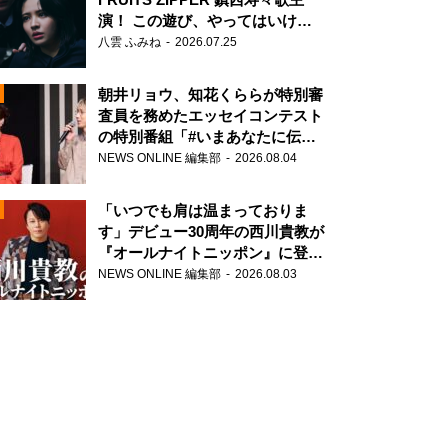
演！ この遊び、やってはいけま
せん。
八雲 ふみね
2026.07.25
朝井リョウ、知花くららが特別審
査員を務めたエッセイコンテスト
の特別番組「#いまあなたに伝え
N
たいこと」
NEWS ONLINE 編集部
2026.08.04
AD
「いつでも肩は温まっておりま
す」デビュー30周年の西川貴教が
『オールナイトニッポン』に登
場！
NEWS ONLINE 編集部
2026.08.03
2