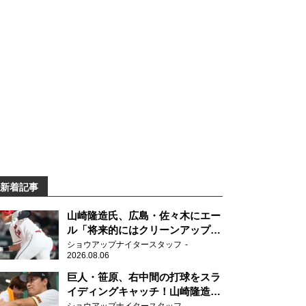
新着記事
山崎隆造氏、広島・佐々木にエー
ル「将来的にはクリーンアップを
任せられるくらいまでは成長し
ショウアップナイタースタッフ
2026.08.06
て」
巨人・笹原、右中間の打球をスラ
イディングキャッチ！山崎隆造氏
「一歩でも遅れたら…」