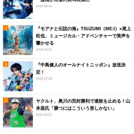
2026.08.08
『モアナと伝説の海』TSUZUMI（ME:I）×尾上
松也、ミュージカル・アドベンチャーで美声を
響かせる
2026.08.01
『中島健人のオールナイトニッポン』放送決
定！
2026.08.08
ヤクルト、奥川の完封勝利で連敗を止める！山
本昌氏「勝つにはこういう形しかない」
2026.08.07