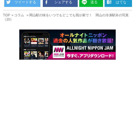
ツイートする
シェアする
送る
はてな
TOP
コラム
岡山駅の味をいつでもどこでも我が家で！ 岡山の冷凍駅弁の写真
（10）