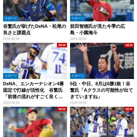
スポーツ
スポーツ
谷繁氏が挙げたDeNA・松尾の
前田智徳氏が見た今季の広
良さと課題点
島・小園海斗
2026.08.09
2026.08.09
NEW
NEW
スポーツ
スポーツ
DeNA、エンカーナシオン4番
5位・中日、8月は6勝1敗！谷
固定で打線が活性化 谷繁氏
繁氏「Aクラスの可能性が出て
「前後の流れがすごく良くな
きていますね」
りましたね」
2026.08.09
2026.08.08
NEW
NEW