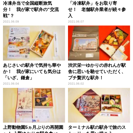
冷凍弁当で全国縦断旅気
「冷凍駅弁」をお取り寄
分！ 我が家で駅弁の“交流
せ！ 老舗駅弁業者が続々参
戦”？
入
2021.06.09
2021.06.07
あじさいの駅弁で気持ち華や
渋沢栄一ゆかりの赤れんが駅
か！ 我が家にいても気分は
舎に思いを馳せていただく、
「いざ、鎌倉」
プチ贅沢な駅弁！
2021.06.04
2021.06.02
上野動物園5ヵ月ぶりの再開園
ターミナル駅の駅弁で旅のス