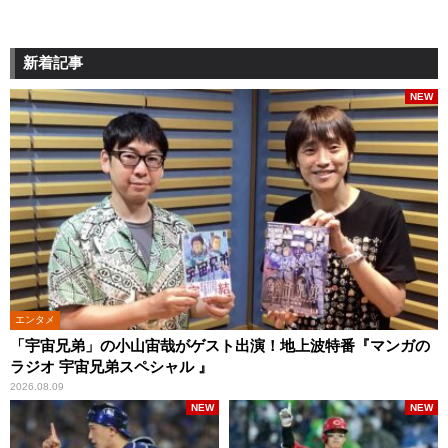
新着記事
NEW
エンタメ
「宇宙兄弟」の小山宙哉がゲスト出演！地上波特番『マンガの
ラジオ 宇宙兄弟スペシャル 』
2026.08.09
NEW
NEW