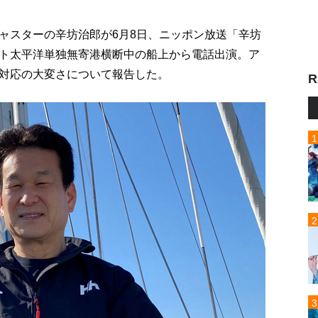
ャスターの辛坊治郎が6月8日、ニッポン放送「辛坊
ト太平洋単独無寄港横断中の船上から電話出演。ア
対応の大変さについて報告した。
R