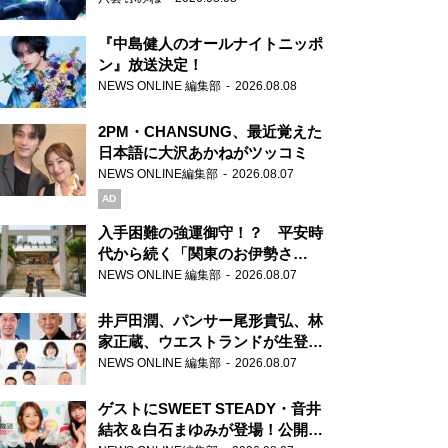
『中島健人のオールナイトニッポ
ン』放送決定！
NEWS ONLINE 編集部
2026.08.08
2PM・CHANSUNG、最近覚えた
日本語に大沢あかねがツッコミ
NEWS ONLINE編集部
2026.08.07
AD
入手困難の強運御守！？ 平安時
代から続く「関東のお伊勢さ
ま」、芝大神宮にてランパンプス
NEWS ONLINE 編集部
2026.08.07
が合格祈願！
井戸田潤、パンサー尾形貴弘、林
家正蔵、ウエストランドが生登
場！『ラジオビバリー昼ズ』
NEWS ONLINE 編集部
2026.08.07
ゲストにSWEET STEADY・音井
結衣＆白石まゆみが登場！公開収