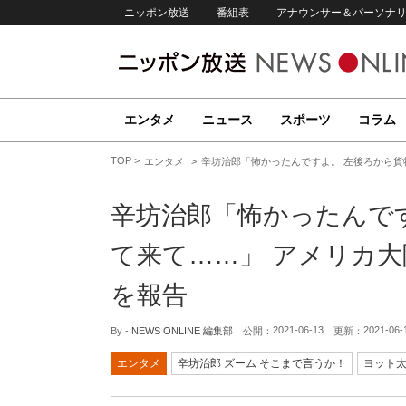
ニッポン放送
番組表
アナウンサー＆パーソナ
エンタメ
ニュース
スポーツ
コラム
TOP
エンタメ
辛坊治郎「怖かったんですよ。 左後ろから貨
辛坊治郎「怖かったんで
て来て……」 アメリカ
を報告
2021-06-13
2021-06-
By -
NEWS ONLINE 編集部
公開：
更新：
エンタメ
辛坊治郎 ズーム そこまで言うか！
ヨット