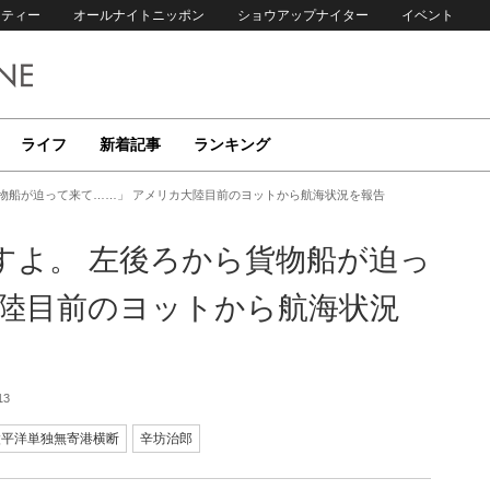
リティー
オールナイトニッポン
ショウアップナイター
イベント
ライフ
新着記事
ランキング
物船が迫って来て……」 アメリカ大陸目前のヨットから航海状況を報告
すよ。 左後ろから貨物船が迫っ
大陸目前のヨットから航海状況
13
太平洋単独無寄港横断
辛坊治郎