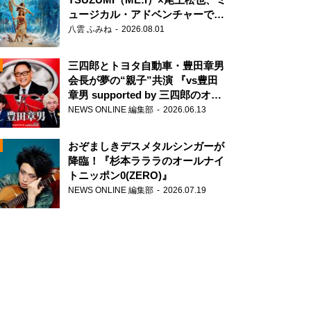
ュージカル・アドベンチャーで美
声を響かせる
八雲 ふみね
2026.08.01
三四郎とトヨタ自動車・豊田章男
会長が夢の“親子”共演 『vs豊田
章男 supported by 三四郎のオー
ルナイトニッポン0(ZERO)』
NEWS ONLINE 編集部
2026.06.13
N
おぞましきデスメタルシンガーが
降臨！『杉本ラララのオールナイ
トニッポン0(ZERO)』
NEWS ONLINE 編集部
2026.07.19
N