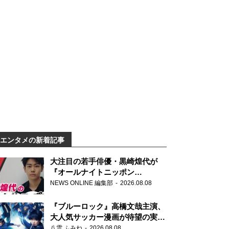
エンタメの新着記事
大注目の若手俳優・黒崎煌代が
『オールナイトニッポン
0(ZERO)』に初登場「今からとて
NEWS ONLINE 編集部
2026.08.08
もワクワクしております！」
『ブルーロック』高橋文哉主演、
大人気サッカー漫画が待望の実写
映画に
八雲 ふみね
2026.08.08