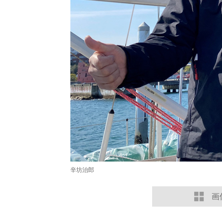
辛坊治郎
画