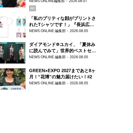
録で素顔全開！
NEWS ONLINE編集部
2026.08.07
AD
「私のプリティな顔がプリントさ
れたTシャツです！」『長浜広奈
天下無双』初の番組グッズ発売
NEWS ONLINE 編集部
2026.08.05
ダイアモンド✡ユカイ、「夏休み
に読んでみて」世界的ベストセラ
ー『アナスタシア』を紹介
NEWS ONLINE 編集部
2026.08.05
GREEN×EXPO 2027まであと8ヶ
月！“花博”の魅力届けたい！#2
NEWS ONLINE 編集部
2026.08.05