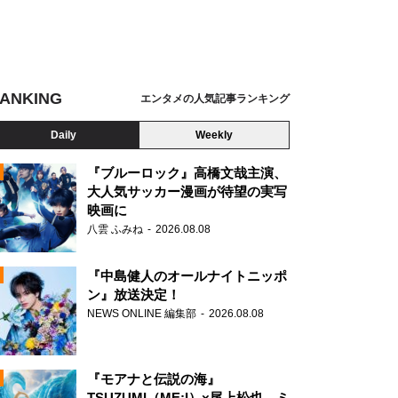
ANKING
エンタメの人気記事ランキング
Daily
Weekly
『ブルーロック』高橋文哉主演、
大人気サッカー漫画が待望の実写
映画に
N
八雲 ふみね
2026.08.08
『中島健人のオールナイトニッポ
ン』放送決定！
NEWS ONLINE 編集部
2026.08.08
『モアナと伝説の海』
TSUZUMI（ME:I）×尾上松也、ミ