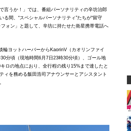
で言うか！」では、番組パーソナリティの辛坊治郎
る間、“スペシャルパーソナリティ”たちが“留守
レフォン」と題して、辛坊に持たせた衛星携帯電話へ
淡輪ヨットハーバーからKaorinV（カオリンファイ
30分頃（現地時間6月7日23時30分頃）、ゴール地
0キロの地点におり、全行程の残り15%まで達したと
ティを務める飯田浩司アナウンサーとアシスタント
。