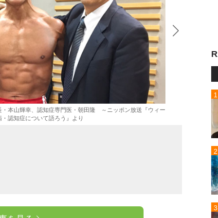
R
長・本山輝幸、認知症専門医・朝田隆 ～ニッポン放送『ウィー
病・認知症について語ろう』より
フリー
ハウス