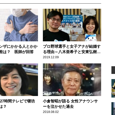
ンザにかかる人とかか
プロ野球選手と女子アナが結婚す
差は？ 医師が回答
る理由～八木亜希子と安東弘樹が
明かす
2019.12.09
 27時間テレビで寝坊
小倉智昭が語る 女性アナウンサ
は？
ーを泣かせた過去
2018.08.02