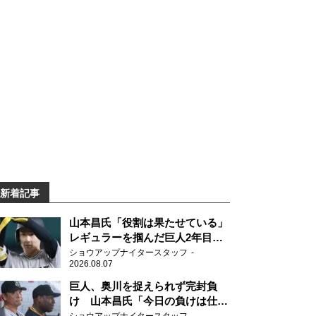
新着記事
山本昌氏「役割は果たせている」
レギュラーを掴んだ巨人2年目の
新人王候補
ショウアップナイタースタッフ
2026.08.07
巨人、奥川を捉えられず完封負
け 山本昌氏「今日の負けは仕方
がない」