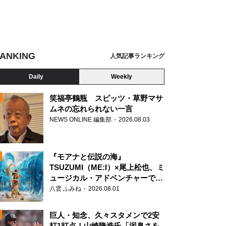
ANKING
人気記事ランキング
Daily
Weekly
笑福亭鶴瓶 スピッツ・草野マサ
ムネの忘れられない一言
NEWS ONLINE 編集部
2026.08.03
N
『モアナと伝説の海』
TSUZUMI（ME:I）×尾上松也、ミ
アナウンサー・町亞聖、認知症専門医・朝田隆 ～ニッポン放送『ウィークエンド
ュージカル・アドベンチャーで美
」～うつ病・認知症について語ろう』より
声を響かせる
八雲 ふみね
2026.08.01
巨人・知念、久々スタメンで2安
打1打点！山崎隆造氏「泥臭さを