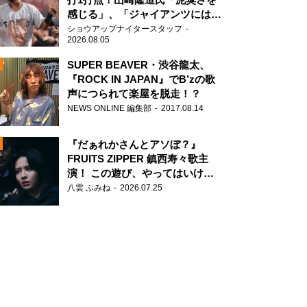
感じる」、「ジャイアンツには少
ないタイプ」
ショウアップナイタースタッフ
2026.08.05
SUPER BEAVER・渋谷龍太、
『ROCK IN JAPAN』でB’zの歌
声につられて楽屋を脱走！？
N
NEWS ONLINE 編集部
2017.08.14
AD
『だぁれかさんとアソぼ？』
FRUITS ZIPPER 鎮西寿々歌主
演！ この遊び、やってはいけま
せん。
八雲 ふみね
2026.07.25
2