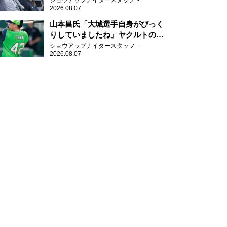
ショウアップナイタースタッフ
2026.08.07
山本昌氏「大城選手自身がびっく
りしていましたね」ヤクルトのフ
ァースト・澤井の判断を評価
ショウアップナイタースタッフ
2026.08.07