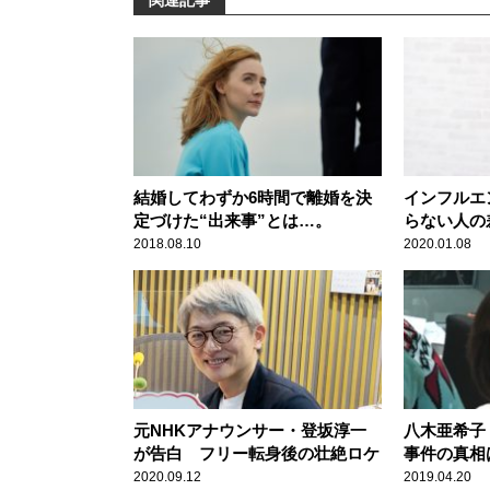
関連記事
結婚してわずか6時間で離婚を決
インフルエ
定づけた“出来事”とは…。
らない人の
2018.08.10
2020.01.08
元NHKアナウンサー・登坂淳一
八木亜希子
が告白 フリー転身後の壮絶ロケ
事件の真相
2020.09.12
2019.04.20