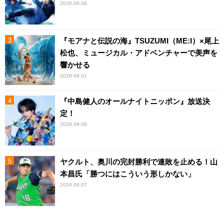
2026.08.08
『モアナと伝説の海』TSUZUMI（ME:I）×尾上
松也、ミュージカル・アドベンチャーで美声を
響かせる
2026.08.01
『中島健人のオールナイトニッポン』放送決
定！
2026.08.08
ヤクルト、奥川の完封勝利で連敗を止める！山
本昌氏「勝つにはこういう形しかない」
2026.08.07