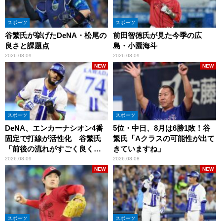
スポーツ
スポーツ
谷繁氏が挙げたDeNA・松尾の
前田智徳氏が見た今季の広
良さと課題点
島・小園海斗
2026.08.09
2026.08.09
NEW
NEW
スポーツ
スポーツ
DeNA、エンカーナシオン4番
5位・中日、8月は6勝1敗！谷
固定で打線が活性化 谷繁氏
繁氏「Aクラスの可能性が出て
「前後の流れがすごく良くな
きていますね」
りましたね」
2026.08.09
2026.08.08
NEW
NEW
スポーツ
スポーツ