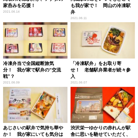
家呑みを応援！
も我が家で！ 岡山の冷凍駅
弁
2021.06.14
2021.06.11
冷凍弁当で全国縦断旅気
「冷凍駅弁」をお取り寄
分！ 我が家で駅弁の“交流
せ！ 老舗駅弁業者が続々参
戦”？
入
2021.06.09
2021.06.07
あじさいの駅弁で気持ち華や
渋沢栄一ゆかりの赤れんが駅
か！ 我が家にいても気分は
舎に思いを馳せていただく、