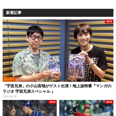
新着記事
NEW
エンタメ
「宇宙兄弟」の小山宙哉がゲスト出演！地上波特番『マンガの
ラジオ 宇宙兄弟スペシャル 』
2026.08.09
NEW
NEW