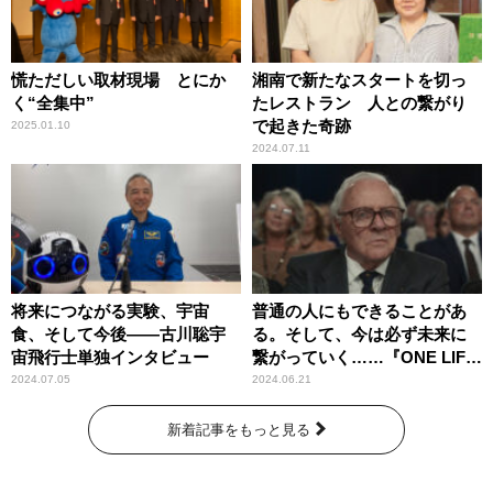
慌ただしい取材現場 とにか
湘南で新たなスタートを切っ
く“全集中”
たレストラン 人との繋がり
で起きた奇跡
2025.01.10
2024.07.11
将来につながる実験、宇宙
普通の人にもできることがあ
食、そして今後――古川聡宇
る。そして、今は必ず未来に
宙飛行士単独インタビュー
繋がっていく……『ONE LIFE
奇跡が繋いだ6000の命』
2024.07.05
2024.06.21
新着記事をもっと見る