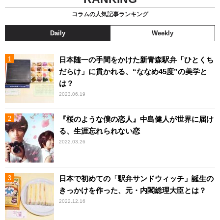
コラムの人気記事ランキング
Daily
Weekly
日本随一の手間をかけた新青森駅弁「ひとくち
だらけ」に貫かれる、“ななめ45度”の美学と
は？
2023.06.19
『桜のような僕の恋人』中島健人が世界に届け
る、生涯忘れられない恋
2022.03.26
日本で初めての「駅弁サンドウィッチ」誕生の
きっかけを作った、元・内閣総理大臣とは？
2022.12.16