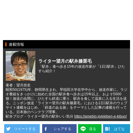
連載情報
ライター望月の駅弁膝栗毛
「駅弁」食べ歩き15年の放送作家が「1日1駅弁」ひた
すら紹介！
著者：望月崇史
昭和50(1975)年、静岡県生まれ。早稲田大学在学中から、放送作家に。ラジ
オ番組をきっかけに始めた全国の駅弁食べ歩きは15年以上、およそ5000
個！放送の合間に、ひたすら鉄道に乗り、駅弁を食して温泉に入る生活を送
る。ニッポン放送「ライター望月の駅弁膝栗毛」における1日1駅弁のウェブ
サイト連載をはじめ、「鉄道のある旅」をテーマとした記事の連載を行って
いる。日本旅のペンクラブ理事。
駅弁ブログ・ライター望月の駅弁いい気分
https://ameblo.jp/ekiben-e-kibun/
ツイートする
シェアする
送る
はてな