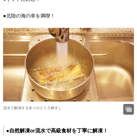
●北陸の海の幸を満喫！
流水で解凍する炙りのどぐろ棒ずし
●自然解凍or流水で高級食材を丁寧に解凍！