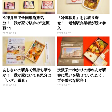
冷凍弁当で全国縦断旅気
「冷凍駅弁」をお取り寄
分！ 我が家で駅弁の“交流
せ！ 老舗駅弁業者が続々参
戦”？
入
2021.06.09
2021.06.07
あじさいの駅弁で気持ち華や
渋沢栄一ゆかりの赤れんが駅
か！ 我が家にいても気分は
舎に思いを馳せていただく、
「いざ、鎌倉」
プチ贅沢な駅弁！
2021.06.04
2021.06.02