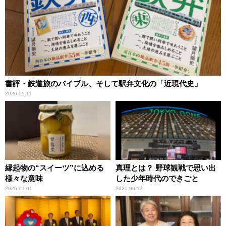
書評・鉄道旅のバイブル、そして駅弁文化の「近現代史」
2026.05.11
縁起物の“スイーツ”に込める
真理とは？ 野球観戦で思い出
様々な意味
した少年時代のできごと
2026.01.01
2025.09.13