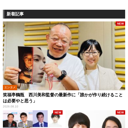
新着記事
NEW
エンタメ
笑福亭鶴瓶 西川美和監督の最新作に「誰かが作り続けること
は必要やと思う」
2026.08.10
NEW
NEW