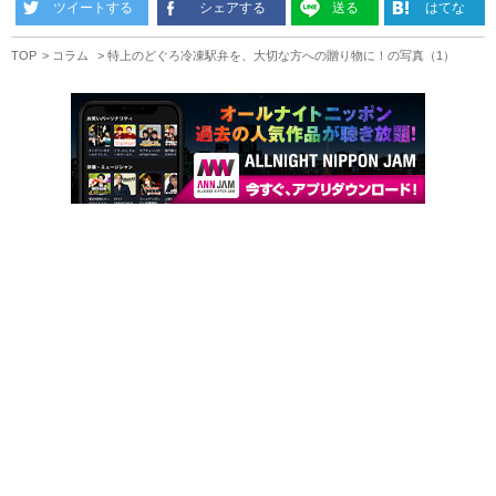
ツイートする
シェアする
送る
はてな
TOP
コラム
特上のどぐろ冷凍駅弁を、大切な方への贈り物に！の写真（1）