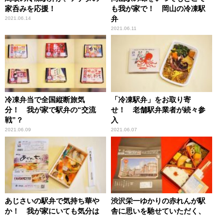
家呑みを応援！
も我が家で！ 岡山の冷凍駅
弁
2021.06.14
2021.06.11
冷凍弁当で全国縦断旅気
「冷凍駅弁」をお取り寄
分！ 我が家で駅弁の“交流
せ！ 老舗駅弁業者が続々参
戦”？
入
2021.06.09
2021.06.07
あじさいの駅弁で気持ち華や
渋沢栄一ゆかりの赤れんが駅
か！ 我が家にいても気分は
舎に思いを馳せていただく、