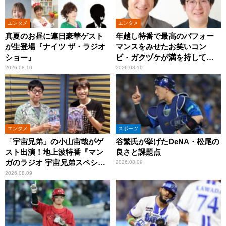
エンタメ
エンタメ
真夏のお昼に連日豪華ゲスト
年越し特番で最高のパフォー
が生登場『ナイツ ザ・ラジオ
マンスをみせたお笑いコン
ショー』
ビ・ガクヅケが満を持して
『オールナイトニッポン
2026.08.10
2026.08.10
0(ZERO)』に登場！
エンタメ
スポーツ
「宇宙兄弟」の小山宙哉がゲ
谷繁氏が挙げたDeNA・松尾の
スト出演！地上波特番『マン
良さと課題点
ガのラジオ 宇宙兄弟スペシャ
2026.08.09
ル 』
2026.08.09