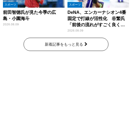
スポーツ
スポーツ
前田智徳氏が見た今季の広
DeNA、エンカーナシオン4番
島・小園海斗
固定で打線が活性化 谷繁氏
「前後の流れがすごく良くな
2026.08.09
りましたね」
2026.08.09
新着記事をもっと見る