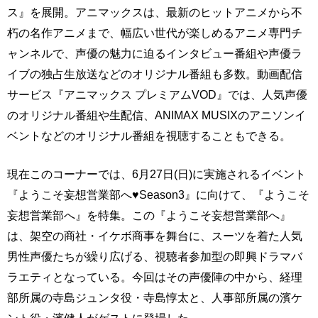
ス』を展開。アニマックスは、最新のヒットアニメから不
朽の名作アニメまで、幅広い世代が楽しめるアニメ専門チ
ャンネルで、声優の魅力に迫るインタビュー番組や声優ラ
イブの独占生放送などのオリジナル番組も多数。動画配信
サービス『アニマックス プレミアムVOD』では、人気声優
のオリジナル番組や生配信、ANIMAX MUSIXのアニソンイ
ベントなどのオリジナル番組を視聴することもできる。
現在このコーナーでは、6月27日(日)に実施されるイベント
『ようこそ妄想営業部へ♥Season3』に向けて、『ようこそ
妄想営業部へ』を特集。この『ようこそ妄想営業部へ』
は、架空の商社・イケボ商事を舞台に、スーツを着た人気
男性声優たちが繰り広げる、視聴者参加型の即興ドラマバ
ラエティとなっている。今回はその声優陣の中から、経理
部所属の寺島ジュンタ役・寺島惇太と、人事部所属の濱ケ