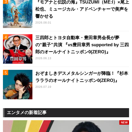
『モアナと伝説の海』TSUZUMI（ME:I）×尾上
松也、ミュージカル・アドベンチャーで美声を
響かせる
2026.08.01
三四郎とトヨタ自動車・豊田章男会長が夢
の“親子”共演 『vs豊田章男 supported by 三四
郎のオールナイトニッポン0(ZERO)』
2026.06.13
おぞましきデスメタルシンガーが降臨！『杉本
ラララのオールナイトニッポン0(ZERO)』
2026.07.19
エンタメの新着記事
NEW