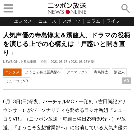
エンタメ
ニュース
スポーツ
コラム
ライフ
人気声優の寺島惇太＆濱健人、ドラマの役柄
を演じる上での心構えは「戸惑いと開き直
り」
NEWS ONLINE 編集部
公開：
2021-06-17
（
2021-06-17
更新）
エンタメ
ようこそ妄想営業部へ
アニマックス
寺島惇太
濱健人
AD
ミューコミVR
6月13日(日)深夜、バーチャルMC・一翔剣（吉田尚記アナ
ウンサー）がパーソナリティを務めるラジオ番組『ミュー
コミVR』（ニッポン放送・毎週日曜日23時30分～）が放
送。『ようこそ妄想営業部へ』に出演している人気声優の