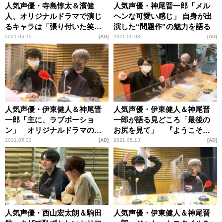
人気声優・寺島惇太＆濱健
人気声優・神尾晋一郎「メル
人、オリジナルドラマで演じ
ヘンな可愛い感じ」 自身が出
るキャラは「張り付いた笑
演した“問題作”の魅力を語る
顔」と「空気を読まない系」
2021.06.10
AD
2021.06.03
AD
人気声優・伊東健人＆神尾晋
人気声優・伊東健人＆神尾晋
一郎「主に、ラブポーショ
一郎が語る見どころ「最後の
ン」 オリジナルドラマの魅
お尻を見て」 『ようこそ妄
力を語る
想営業部へ』を特集
2021.05.20
AD
2021.05.13
AD
人気声優・西山宏太朗＆駒田
人気声優・伊東健人＆神尾晋