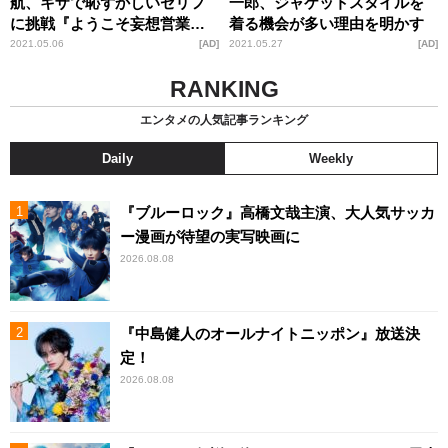
航、キザで恥ずかしいセリフ
一郎、ジャケットスタイルを
に挑戦『ようこそ妄想営業部
着る機会が多い理由を明かす
へ 』を特集
2021.05.06
AD
2021.05.27
AD
RANKING
エンタメの人気記事ランキング
Daily
Weekly
『ブルーロック』高橋文哉主演、大人気サッカ
ー漫画が待望の実写映画に
2026.08.08
『中島健人のオールナイトニッポン』放送決
定！
2026.08.08