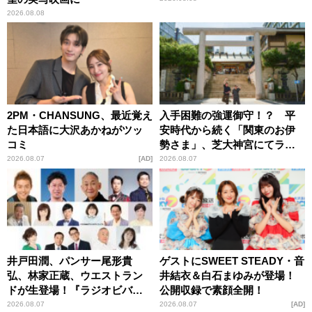
2026.08.08
2PM・CHANSUNG、最近覚え
入手困難の強運御守！？ 平
た日本語に大沢あかねがツッ
安時代から続く「関東のお伊
コミ
勢さま」、芝大神宮にてラン
パンプスが合格祈願！
2026.08.07
AD
2026.08.07
井戸田潤、パンサー尾形貴
ゲストにSWEET STEADY・音
弘、林家正蔵、ウエストラン
井結衣＆白石まゆみが登場！
ドが生登場！『ラジオビバリ
公開収録で素顔全開！
ー昼ズ』
2026.08.07
2026.08.07
AD