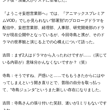
ント役・濱健人がゲストに登場した。
『ようこそ妄想営業部へ』では、『アニマックスプレミア
ムVOD』でしか見られない“部署別”のプロローグドラマを
配信中。妄想営業部、経理部、人事部、研究開発部のドラ
マが現在公開中となっているが、今回寺島と濱が、そのド
ラマの世界観と演じる上での心構えについて語った。
吉田：まず2人はドラマから入ったわけですが……（演じて
いる内容が）意味分かんなくないですか？（笑）
寺島：そうですね、戸惑いと……でももうきたからにはや
ってしまえという開き直りとで、普段の自分を取っ払っ
て、“寺島ジュンタ”というまた新しい存在になりました。
吉田：寺島さんの張り付いた笑顔、迷いが1ミリもないです