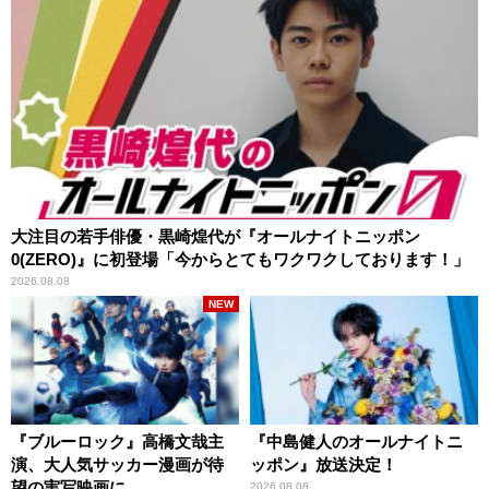
大注目の若手俳優・黒崎煌代が『オールナイトニッポン
0(ZERO)』に初登場「今からとてもワクワクしております！」
2026.08.08
NEW
『ブルーロック』高橋文哉主
『中島健人のオールナイトニ
演、大人気サッカー漫画が待
ッポン』放送決定！
望の実写映画に
2026.08.08