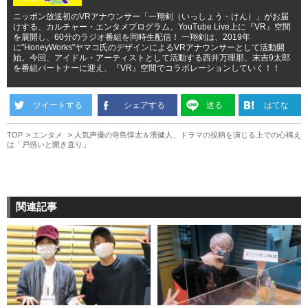
ニッポン放送初のVRアナウンサー「一翔剣（いっしょう・けん）」がお届
けする、カルチャー・エンタメプログラム。YouTube Live上に『VR』空間
を展開し、60分のラジオ番組を同時生配信！ 一翔剣は、2019年
に"HoneyWorks"ヤマコ氏のデザインによるVRアナウンサーとして活動開
始。今回、アイドル・アーティストとして活動する西井万理那、末吉9太郎
を番組パートナーに迎え、『VR』空間でコラボレーションしていく！！
ツイートする
シェアする
送る
はてな
TOP
エンタメ
人気声優の寺島惇太＆濱健人、ドラマの役柄を演じる上での心構え
は「戸惑いと開き直り」
関連記事