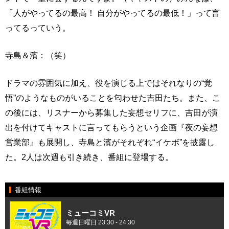
「人がやってるの最高！ 自分がやってるの最低！」って言
ってるっていう。
寺島＆濱：（笑）
ドラマの雰囲気に加え、役を演じる上ではそれなりの“覚
悟”のようなものがいることを匂わせた吉田たち。また、こ
の後には、リスナーから募集した妄想セリフに、吉田が演
出を付けてキャストに言ってもらうという企画『夜の妄想
営業部』も展開し、寺島と濱がそれぞれ“イケボ”を披露し
た。2人は次週も引き続き、番組に登場する。
番組情報
ミューコミVR
毎週日曜日 23:30 - 24:30