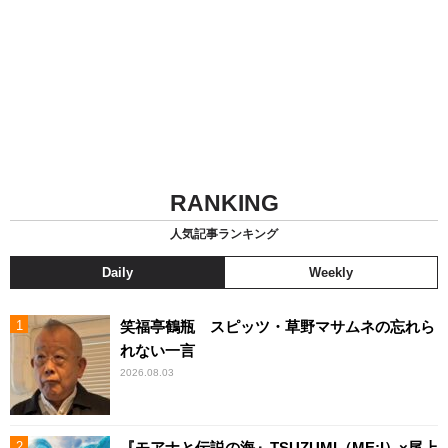
RANKING
人気記事ランキング
Daily
Weekly
笑福亭鶴瓶 スピッツ・草野マサムネの忘れら
れない一言
2026.08.03
『モアナと伝説の海』TSUZUMI（ME:I）×尾上