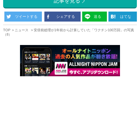
記事を見る
ツイートする
シェアする
送る
はてな
TOP
ニュース
安倍前総理が1年前から計算していた「ワクチン100万回」の写真
（8）