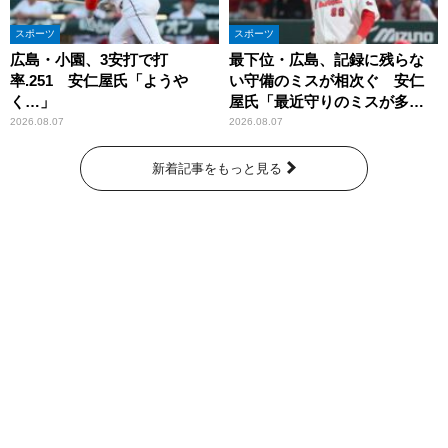
スポーツ
スポーツ
広島・小園、3安打で打
最下位・広島、記録に残らな
率.251 安仁屋氏「ようや
い守備のミスが相次ぐ 安仁
く…」
屋氏「最近守りのミスが多
い」
2026.08.07
2026.08.07
新着記事をもっと見る