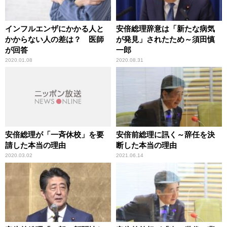
インフルエンザにかかる人と
安倍総理辞意は「新たな病気
かからない人の差は？ 医師
が発見」されたため～須田慎
が回答
一郎
2020.01.08
2020.08.31
安倍総理が「一斉休校」を要
安倍前総理に訊く～辞任を決
請した本当の理由
断した本当の理由
2020.03.02
2021.06.14