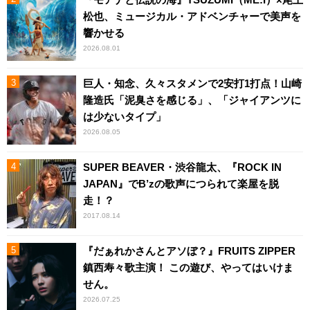
松也、ミュージカル・アドベンチャーで美声を
響かせる
2026.08.01
巨人・知念、久々スタメンで2安打1打点！山崎
隆造氏「泥臭さを感じる」、「ジャイアンツに
は少ないタイプ」
2026.08.05
SUPER BEAVER・渋谷龍太、『ROCK IN
JAPAN』でB’zの歌声につられて楽屋を脱
走！？
2017.08.14
『だぁれかさんとアソぼ？』FRUITS ZIPPER
鎮西寿々歌主演！ この遊び、やってはいけま
せん。
2026.07.25