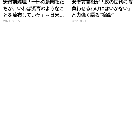
安倍前総理「一部の新聞社た
安倍前首相が「次の世代に背
ちが、いわば流言のようなこ
負わせるわけにはいかない」
とを流布していた」～日米同
と力強く語る“宿命”
盟の信頼回復における労苦を
2021.06.15
2021.06.15
振り返る