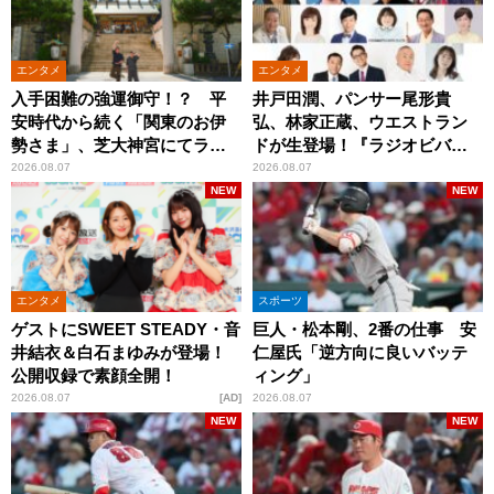
エンタメ
エンタメ
入手困難の強運御守！？ 平
井戸田潤、パンサー尾形貴
安時代から続く「関東のお伊
弘、林家正蔵、ウエストラン
勢さま」、芝大神宮にてラン
ドが生登場！『ラジオビバリ
パンプスが合格祈願！
ー昼ズ』
2026.08.07
2026.08.07
NEW
NEW
エンタメ
スポーツ
ゲストにSWEET STEADY・音
巨人・松本剛、2番の仕事 安
井結衣＆白石まゆみが登場！
仁屋氏「逆方向に良いバッテ
公開収録で素顔全開！
ィング」
2026.08.07
AD
2026.08.07
NEW
NEW