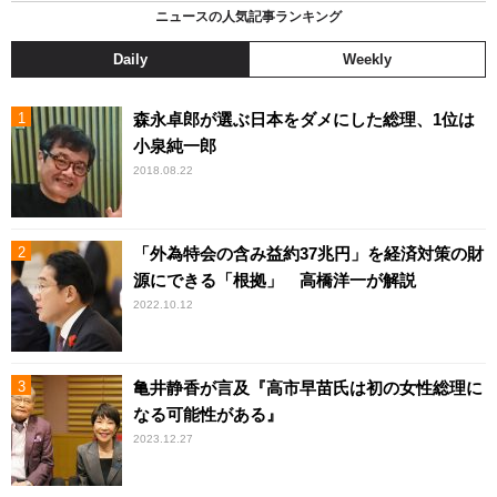
ニュースの人気記事ランキング
Daily
Weekly
森永卓郎が選ぶ日本をダメにした総理、1位は
小泉純一郎
2018.08.22
「外為特会の含み益約37兆円」を経済対策の財
源にできる「根拠」 高橋洋一が解説
2022.10.12
亀井静香が言及『高市早苗氏は初の女性総理に
なる可能性がある』
2023.12.27