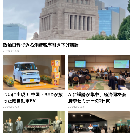
政治日程でみる消費税率引き下げ議論
2026.08.06
ついに出現！ 中国・BYDが放
AIに議論が集中、経済同友会
った軽自動車EV
夏季セミナーの2日間
2026.08.03
2026.07.23