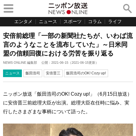
エンタメ
ニュース
スポーツ
コラム
ライフ
安倍前総理「一部の新聞社たちが、いわば流
言のようなことを流布していた」～日米同
盟の信頼回復における労苦を振り返る
NEWS ONLINE 編集部
公開：
2021-06-15
（
2021-06-15
更新）
ニュース
飯田浩司
安倍晋三
飯田浩司のOK! Cozy up!
ニッポン放送「飯田浩司のOK! Cozy up!」（6月15日放送）
に安倍晋三前総理大臣が出演。総理大臣在任時に悩み、実
行したさまざまな事柄について語った。