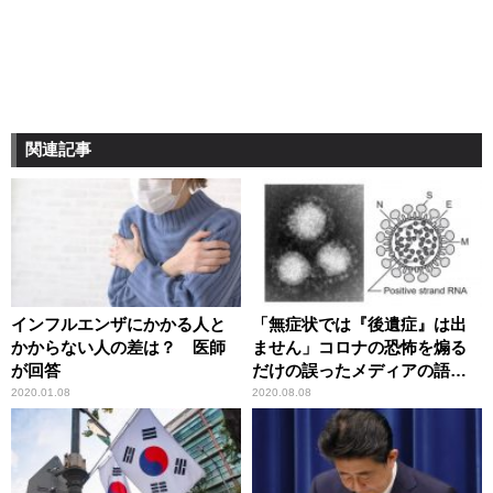
関連記事
インフルエンザにかかる人と
「無症状では『後遺症』は出
かからない人の差は？ 医師
ません」コロナの恐怖を煽る
が回答
だけの誤ったメディアの語法
に辛坊治郎が異議
2020.01.08
2020.08.08