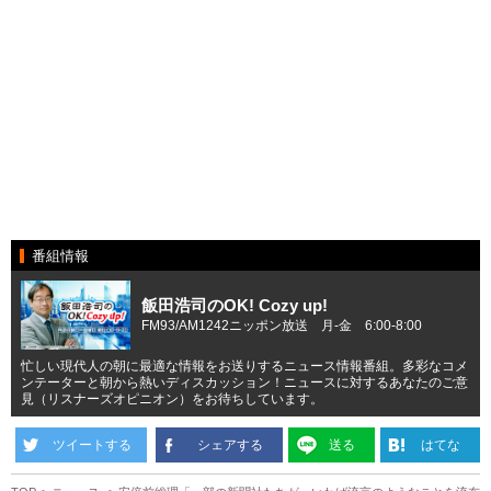
番組情報
飯田浩司のOK! Cozy up!
FM93/AM1242ニッポン放送 月-金 6:00-8:00
忙しい現代人の朝に最適な情報をお送りするニュース情報番組。多彩なコメ
ンテーターと朝から熱いディスカッション！ニュースに対するあなたのご意
見（リスナーズオピニオン）をお待ちしています。
ツイートする
シェアする
送る
はてな