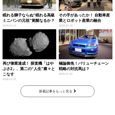
眠れる獅子ならぬ“眠れる高級
その手があったか！ 自動車産
ミニバンの元祖”覚醒なるか？
業とロボット産業の融合
2026.07.17
2026.07.15
再び偉業達成！ 探査機「はや
極論御免！バリューチェーン
ぶさ2」、第二の“人生”粛々と
戦略の対抗馬は？
こなす
2026.07.02
2026.07.07
新着記事をもっと見る