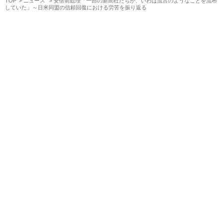
TOP
ニュース
安倍前総理「一部の新聞社たちが、いわば流言のようなことを流布
していた」～日米同盟の信頼回復における労苦を振り返る