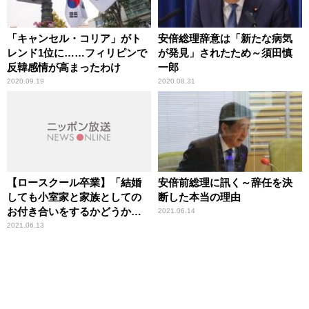
「キャンセル・コリア」がト
安倍総理辞意は「新たな病気
レンド1位に……フィリピンで
が発見」されたため～須田慎
反韓感情が高まったわけ
一郎
2020.09.19
2020.08.31
【ロースクール卒業】「結婚
安倍前総理に訊く～辞任を決
しても小室家と家族としての
断した本当の理由
お付き合いをするかどうかは
2021.06.14
別」小室圭さん結婚問題の現
2021.06.13
在と今後を竹田恒泰氏が解説