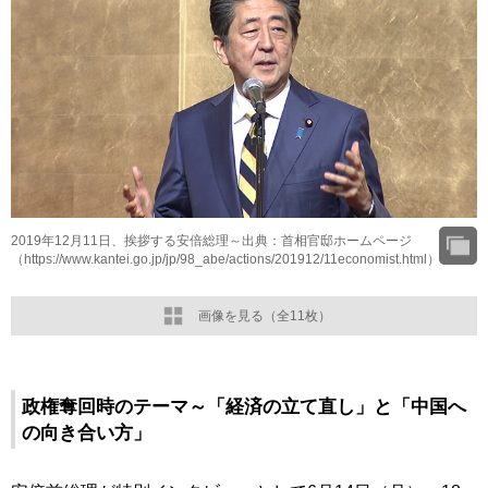
2019年12月11日、挨拶する安倍総理～出典：首相官邸ホームページ
（https://www.kantei.go.jp/jp/98_abe/actions/201912/11economist.html）
画像を見る（全11枚）
政権奪回時のテーマ～「経済の立て直し」と「中国へ
の向き合い方」