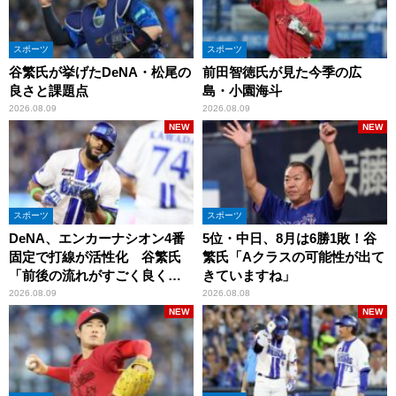
スポーツ
スポーツ
谷繁氏が挙げたDeNA・松尾の
前田智徳氏が見た今季の広
良さと課題点
島・小園海斗
2026.08.09
2026.08.09
NEW
NEW
スポーツ
スポーツ
DeNA、エンカーナシオン4番
5位・中日、8月は6勝1敗！谷
固定で打線が活性化 谷繁氏
繁氏「Aクラスの可能性が出て
「前後の流れがすごく良くな
きていますね」
りましたね」
2026.08.09
2026.08.08
NEW
NEW