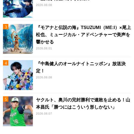
2026.08.08
『モアナと伝説の海』TSUZUMI（ME:I）×尾上
松也、ミュージカル・アドベンチャーで美声を
響かせる
2026.08.01
『中島健人のオールナイトニッポン』放送決
定！
2026.08.08
ヤクルト、奥川の完封勝利で連敗を止める！山
本昌氏「勝つにはこういう形しかない」
2026.08.07