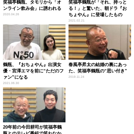
笑福亭鶴瓶、タモリから「オ
笑福亭鶴瓶が「それ、持っと
ンライン飲み会」に誘われる
る！」と驚いた、朝ドラ『お
ちょやん』に登場したもの
2020.04.26
2021.02.21
鶴瓶、『おちょやん』出演女
春風亭昇太の結婚の裏にあっ
優・宮澤エマを前に“ただのフ
た、笑福亭鶴瓶の“思い付き”
ァン”になる
2019.11.24
2021.06.30
20年前の今田耕司が笑福亭鶴
瓶とのテレビ番組で笑わなか