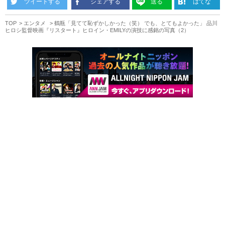
ツイートする
シェアする
送る
はてな
TOP
エンタメ
鶴瓶「見てて恥ずかしかった（笑） でも、とてもよかった」 品川
ヒロシ監督映画『リスタート』ヒロイン・EMILYの演技に感銘の写真（2）