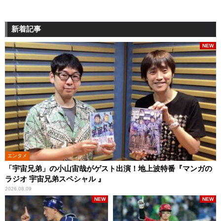
新着記事
NEW
エンタメ
「宇宙兄弟」の小山宙哉がゲスト出演！地上波特番『マンガの
ラジオ 宇宙兄弟スペシャル 』
2026.08.09
NEW
NEW