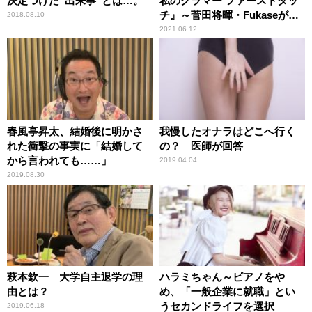
決定づけた“出来事”とは…。
私のクラマー ファーストタッ
チ』～菅田将暉・Fukaseがみ
2018.08.10
せる化学反応＆あのアニメプ
2021.06.12
ロジェクトの劇場版が公開！
春風亭昇太、結婚後に明かさ
我慢したオナラはどこへ行く
れた衝撃の事実に「結婚して
の？ 医師が回答
から言われても……」
2019.04.04
2019.08.30
萩本欽一 大学自主退学の理
ハラミちゃん～ピアノをや
由とは？
め、「一般企業に就職」とい
うセカンドライフを選択
2019.06.18