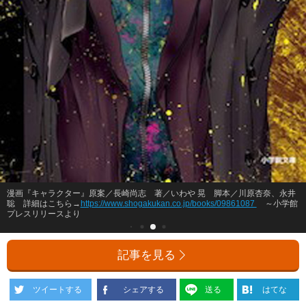
漫画『キャラクター』原案／長崎尚志 著／いわや 晃 脚本／川原杏奈、永井
聡 詳細はこちら→
https://www.shogakukan.co.jp/books/09861087
～小学館
プレスリリースより
記事を見る
ツイートする
シェアする
送る
はてな