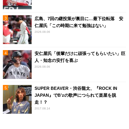
広島、7回の継投策が裏目に…最下位転落 安
仁屋氏「この時期に来て勉強はない」
2026.08.06
安仁屋氏「後輩だけに頑張ってもらいたい」巨
人・知念の安打を喜ぶ
2026.08.06
SUPER BEAVER・渋谷龍太、『ROCK IN
JAPAN』でB’zの歌声につられて楽屋を脱
走！？
2017.08.14