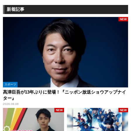
新着記事
NEW
スポーツ
髙津臣吾が13年ぶりに登場！『ニッポン放送ショウアップナイ
ター』
2026.08.08
NEW
NEW