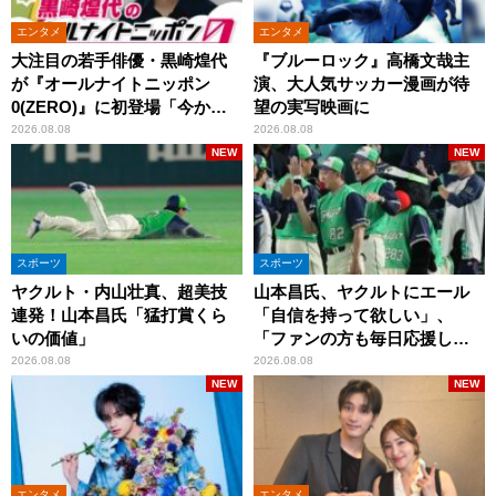
エンタメ
エンタメ
大注目の若手俳優・黒崎煌代
『ブルーロック』高橋文哉主
が『オールナイトニッポン
演、大人気サッカー漫画が待
0(ZERO)』に初登場「今から
望の実写映画に
とてもワクワクしておりま
2026.08.08
2026.08.08
す！」
NEW
NEW
スポーツ
スポーツ
ヤクルト・内山壮真、超美技
山本昌氏、ヤクルトにエール
連発！山本昌氏「猛打賞くら
「自信を持って欲しい」、
いの価値」
「ファンの方も毎日応援して
くれています」
2026.08.08
2026.08.08
NEW
NEW
エンタメ
エンタメ