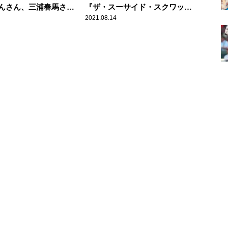
んさん、三浦春馬さ
『ザ・スーサイド・スクワッ
の心に寄り添う……
ド ”極”悪党、集結』洋邦問わ
2021.08.14
ず、愛すべきキャラクターたちが
大活躍！