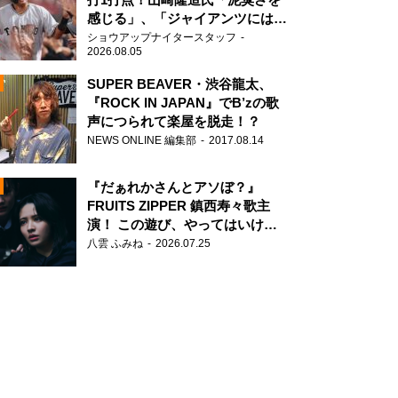
感じる」、「ジャイアンツには少
ないタイプ」
ショウアップナイタースタッフ
2026.08.05
SUPER BEAVER・渋谷龍太、
『ROCK IN JAPAN』でB’zの歌
声につられて楽屋を脱走！？
N
NEWS ONLINE 編集部
2017.08.14
AD
『だぁれかさんとアソぼ？』
FRUITS ZIPPER 鎮西寿々歌主
演！ この遊び、やってはいけま
せん。
八雲 ふみね
2026.07.25
2