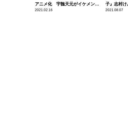
アニメ化 宇髄天元がイケメンす
子』志村け
ぎる！！
ん。亡き人
2021.02.16
2021.08.07