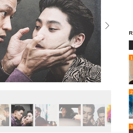
R
『孤狼の