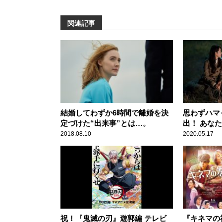
関連記事
結婚してわずか6時間で離婚を決
思わずハマ
定づけた“出来事”とは…。
出！ あな
着」を見ま
2018.08.10
2020.05.17
祝！『鬼滅の刃』遊郭編 テレビ
『キネマの