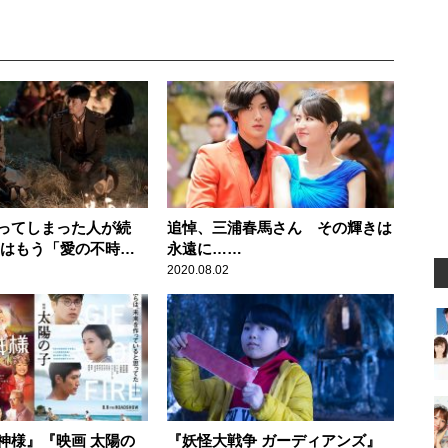
ってしまった人が続
追悼、三浦春馬さん その輝きは
たはもう「愛の不時
永遠に……
したか？
2020.08.02
神様』『映画 太陽の
『妖怪大戦争 ガーディアンズ』