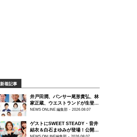
新着記事
井戸田潤、パンサー尾形貴弘、林
家正蔵、ウエストランドが生登
場！『ラジオビバリー昼ズ』
NEWS ONLINE 編集部
2026.08.07
ゲストにSWEET STEADY・音井
結衣＆白石まゆみが登場！公開収
録で素顔全開！
NEWS ONLINE編集部
2026.08.07