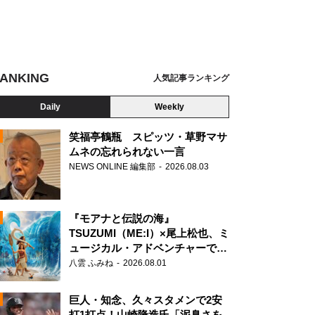
ANKING
人気記事ランキング
Daily
Weekly
笑福亭鶴瓶 スピッツ・草野マサ
ムネの忘れられない一言
NEWS ONLINE 編集部
2026.08.03
N
血 LEVEL2』
『モアナと伝説の海』
TSUZUMI（ME:I）×尾上松也、ミ
ュージカル・アドベンチャーで美
声を響かせる
八雲 ふみね
2026.08.01
巨人・知念、久々スタメンで2安
打1打点！山崎隆造氏「泥臭さを