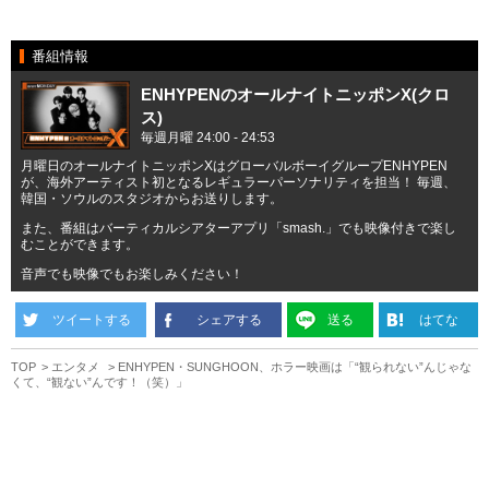
番組情報
ENHYPENのオールナイトニッポンX(クロ
ス)
毎週月曜 24:00 - 24:53
月曜日のオールナイトニッポンXはグローバルボーイグループENHYPEN
が、海外アーティスト初となるレギュラーパーソナリティを担当！ 毎週、
韓国・ソウルのスタジオからお送りします。
また、番組はバーティカルシアターアプリ「smash.」でも映像付きで楽し
むことができます。
音声でも映像でもお楽しみください！
ツイートする
シェアする
送る
はてな
TOP
エンタメ
ENHYPEN・SUNGHOON、ホラー映画は「“観られない”んじゃな
くて、“観ない”んです！（笑）」