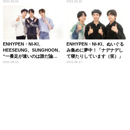
KIも思わず笑顔
2021.05.04
2021.04.20
ENHYPEN・NI-KI、
ENHYPEN・NI-KI、ぬいぐる
HEESEUNG、SUNGHOON、
み集めに夢中！「ナデナデし
“一番足が速いのは誰だ論
て寝たりしています（笑）」
争”勃発！
2021.06.15
2021.08.17