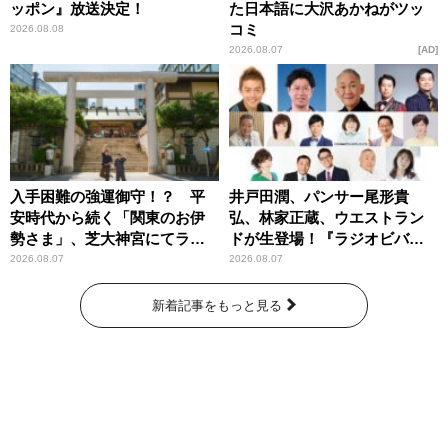
ッポン』放送決定！
た日本語に大沢あかねがツッ
コミ
2026.08.08
2026.08.07
AD
入手困難の強運御守！？ 平
井戸田潤、パンサー尾形貴
安時代から続く「関東のお伊
弘、林家正蔵、ウエストラン
勢さま」、芝大神宮にてラン
ドが生登場！『ラジオビバリ
パンプスが合格祈願！
ー昼ズ』
2026.08.07
2026.08.07
新着記事をもっと見る