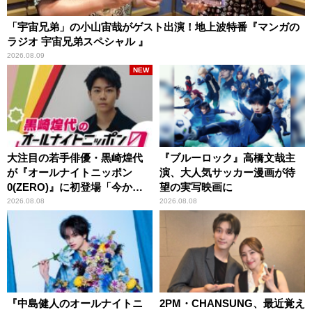
「宇宙兄弟」の小山宙哉がゲスト出演！地上波特番『マンガの
ラジオ 宇宙兄弟スペシャル 』
2026.08.09
NEW
大注目の若手俳優・黒崎煌代
『ブルーロック』高橋文哉主
が『オールナイトニッポン
演、大人気サッカー漫画が待
0(ZERO)』に初登場「今から
望の実写映画に
とてもワクワクしておりま
2026.08.08
2026.08.08
す！」
『中島健人のオールナイトニ
2PM・CHANSUNG、最近覚え