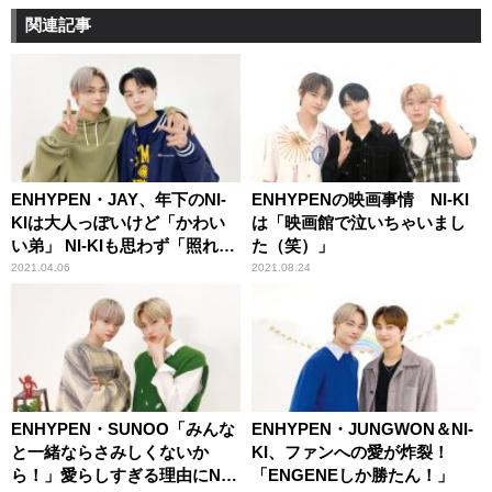
関連記事
ENHYPEN・JAY、年下のNI-
ENHYPENの映画事情 NI-KI
KIは大人っぽいけど「かわい
は「映画館で泣いちゃいまし
い弟」 NI-KIも思わず「照れま
た（笑）」
すね」
2021.04.06
2021.08.24
ENHYPEN・SUNOO「みんな
ENHYPEN・JUNGWON＆NI-
と一緒ならさみしくないか
KI、ファンへの愛が炸裂！
ら！」愛らしすぎる理由にNI-
「ENGENEしか勝たん！」