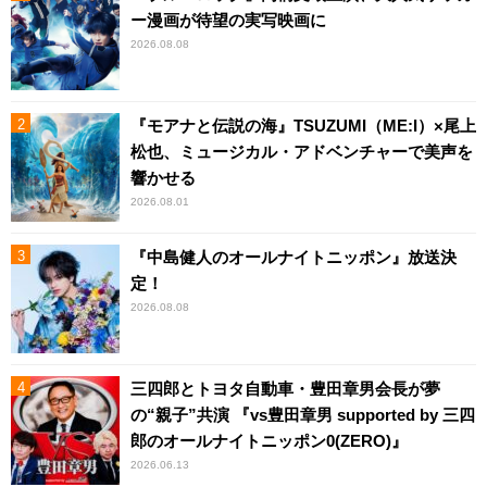
ー漫画が待望の実写映画に
2026.08.08
『モアナと伝説の海』TSUZUMI（ME:I）×尾上
松也、ミュージカル・アドベンチャーで美声を
響かせる
2026.08.01
『中島健人のオールナイトニッポン』放送決
定！
2026.08.08
三四郎とトヨタ自動車・豊田章男会長が夢
の“親子”共演 『vs豊田章男 supported by 三四
郎のオールナイトニッポン0(ZERO)』
2026.06.13