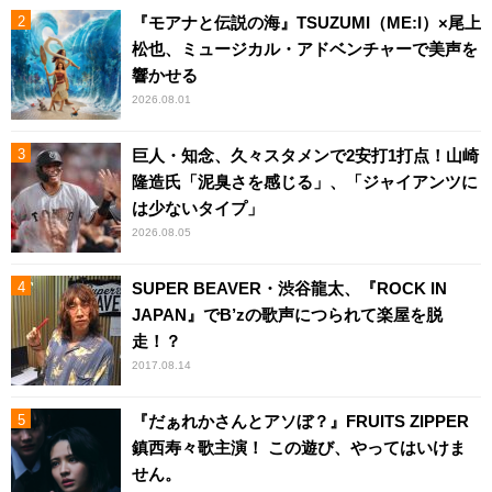
『モアナと伝説の海』TSUZUMI（ME:I）×尾上
松也、ミュージカル・アドベンチャーで美声を
響かせる
2026.08.01
巨人・知念、久々スタメンで2安打1打点！山崎
隆造氏「泥臭さを感じる」、「ジャイアンツに
は少ないタイプ」
2026.08.05
SUPER BEAVER・渋谷龍太、『ROCK IN
JAPAN』でB’zの歌声につられて楽屋を脱
走！？
2017.08.14
『だぁれかさんとアソぼ？』FRUITS ZIPPER
鎮西寿々歌主演！ この遊び、やってはいけま
せん。