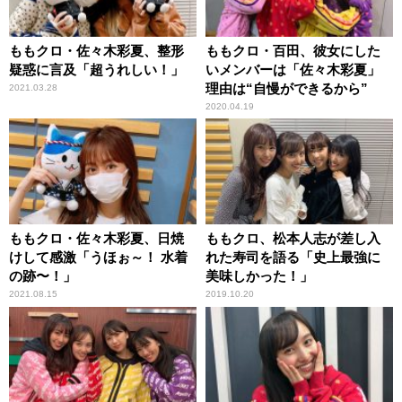
ももクロ・佐々木彩夏、整形
ももクロ・百田、彼女にした
疑惑に言及「超うれしい！」
いメンバーは「佐々木彩夏」
理由は“自慢ができるから”
2021.03.28
2020.04.19
ももクロ・佐々木彩夏、日焼
ももクロ、松本人志が差し入
けして感激「うほぉ～！ 水着
れた寿司を語る「史上最強に
の跡〜！」
美味しかった！」
2021.08.15
2019.10.20