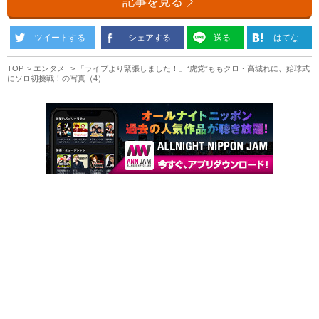
記事を見る
ツイートする
シェアする
送る
はてな
TOP
エンタメ
「ライブより緊張しました！」“虎党”ももクロ・高城れに、始球式
にソロ初挑戦！の写真（4）