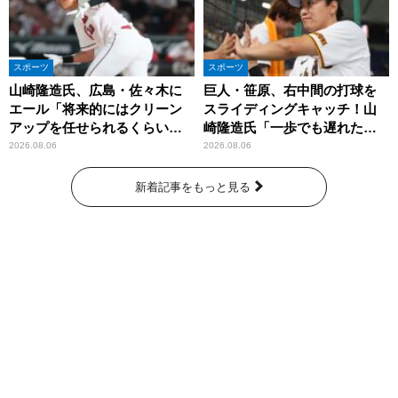
スポーツ
スポーツ
山崎隆造氏、広島・佐々木に
巨人・笹原、右中間の打球を
エール「将来的にはクリーン
スライディングキャッチ！山
アップを任せられるくらいま
崎隆造氏「一歩でも遅れた
では成長して」
ら…」
2026.08.06
2026.08.06
新着記事をもっと見る