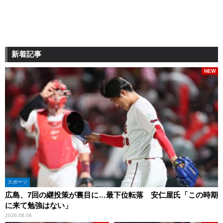
新着記事
NEW
スポーツ
広島、7回の継投策が裏目に…最下位転落 安仁屋氏「この時期
に来て勉強はない」
2026.08.06