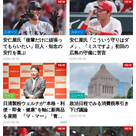
NEW
NEW
スポーツ
スポーツ
安仁屋氏「後輩だけに頑張っ
安仁屋氏「こういう守りはダ
てもらいたい」巨人・知念の
メ」、「ミスですよ」初回の
安打を喜ぶ
広島の守備に苦言
2026.08.06
2026.08.06
NEW
NEW
ライフ
ニュース
日清製粉ウェルナが“本格・利
政治日程でみる消費税率引き
便・即食・健康”を軸に新商品
下げ議論
を展開 「マ・マー」「青の
2026.08.06
洞窟」ブランドを強化
2026.08.06
AD
NEW
NEW