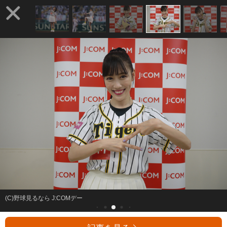
(C)野球見るなら J:COMデー