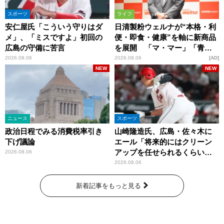
スポーツ
ライフ
安仁屋氏「こういう守りはダ
日清製粉ウェルナが“本格・利
メ」、「ミスですよ」初回の
便・即食・健康”を軸に新商品
広島の守備に苦言
を展開 「マ・マー」「青の
洞窟」ブランドを強化
2026.08.06
2026.08.06
AD
NEW
NEW
ニュース
スポーツ
政治日程でみる消費税率引き
山崎隆造氏、広島・佐々木に
下げ議論
エール「将来的にはクリーン
アップを任せられるくらいま
2026.08.06
では成長して」
2026.08.06
新着記事をもっと見る