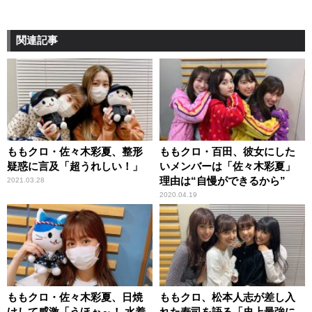
関連記事
ももクロ・佐々木彩夏、整形
ももクロ・百田、彼女にした
疑惑に言及「超うれしい！」
いメンバーは「佐々木彩夏」
理由は“自慢ができるから”
2021.03.28
2020.04.19
ももクロ・佐々木彩夏、日焼
ももクロ、松本人志が差し入
けして感激「うほぉ～！ 水着
れた寿司を語る「史上最強に