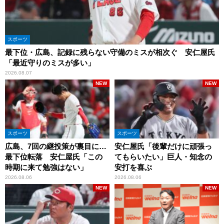
スポーツ
最下位・広島、記録に残らない守備のミスが相次ぐ 安仁屋氏
「最近守りのミスが多い」
2026.08.07
NEW
NEW
スポーツ
スポーツ
広島、7回の継投策が裏目に…
安仁屋氏「後輩だけに頑張っ
最下位転落 安仁屋氏「この
てもらいたい」巨人・知念の
時期に来て勉強はない」
安打を喜ぶ
2026.08.06
2026.08.06
NEW
NEW