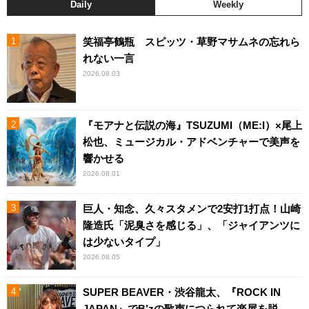
Daily
Weekly
笑福亭鶴瓶 スピッツ・草野マサムネの忘れら
れない一言
2026.08.03
『モアナと伝説の海』TSUZUMI（ME:I）×尾上
松也、ミュージカル・アドベンチャーで美声を
響かせる
2026.08.01
巨人・知念、久々スタメンで2安打1打点！山崎
隆造氏「泥臭さを感じる」、「ジャイアンツに
は少ないタイプ」
2026.08.05
SUPER BEAVER・渋谷龍太、『ROCK IN
JAPAN』でB’zの歌声につられて楽屋を脱