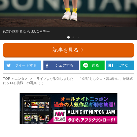
(C)野球見るなら J:COMデー
記事を見る
ツイートする
シェアする
送る
はてな
TOP
エンタメ
「ライブより緊張しました！」“虎党”ももクロ・高城れに、始球式
にソロ初挑戦！の写真（1）