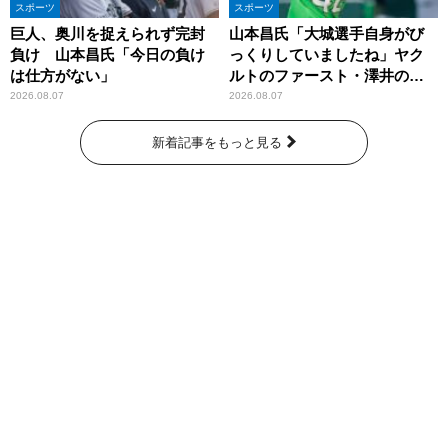
スポーツ
スポーツ
巨人、奥川を捉えられず完封
山本昌氏「大城選手自身がび
負け 山本昌氏「今日の負け
っくりしていましたね」ヤク
は仕方がない」
ルトのファースト・澤井の判
断を評価
2026.08.07
2026.08.07
新着記事をもっと見る