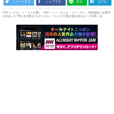
ツイートする
シェアする
送る
はてな
TOP
コラム
『人と仕事』『007／ノー・タイム・トゥ・ダイ』有村架純と志尊淳
が出会った“声なき仕事人”＆ダニエル・クレイグが集大成を見せる！の写真（4）