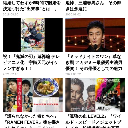
結婚してわずか6時間で離婚を
追悼、三浦春馬さん その輝
決定づけた“出来事”とは…。
きは永遠に……
2018.08.10
2020.08.02
祝！『鬼滅の刃』遊郭編 テレ
『ミッドナイトスワン』草な
ビアニメ化 宇髄天元がイケ
ぎ剛 アカデミー最優秀主演男
メンすぎる！！
優賞！ その俳優としての魅力
2021.02.16
2021.03.22
『護られなかった者たちへ』
『孤狼の血 LEVEL2』『ワイ
『RAMEN FEVER』魂を揺さ
ルド・スピード／ジェットブ