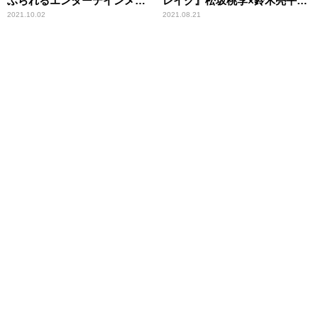
ぶられるエンターテインメン
レイク』松坂桃李×鈴木亮平、
ト＆ドキュメンタリー
衝撃のバイオレンス＆世界待
2021.10.02
2021.08.21
望“ワイスピ”がスクリーンに