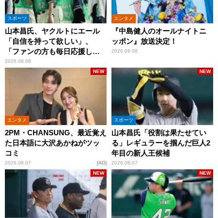
スポーツ
エンタメ
山本昌氏、ヤクルトにエール
『中島健人のオールナイトニ
「自信を持って欲しい」、
ッポン』放送決定！
「ファンの方も毎日応援して
2026.08.08
くれています」
2026.08.08
NEW
NEW
エンタメ
スポーツ
2PM・CHANSUNG、最近覚え
山本昌氏「役割は果たせてい
た日本語に大沢あかねがツッ
る」レギュラーを掴んだ巨人2
コミ
年目の新人王候補
2026.08.07
AD
2026.08.07
NEW
NEW