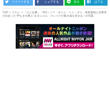
ツイートする
シェアする
送る
はてな
TOP
コラム
『人と仕事』『007／ノー・タイム・トゥ・ダイ』有村架純と志尊淳
が出会った“声なき仕事人”＆ダニエル・クレイグが集大成を見せる！の写真