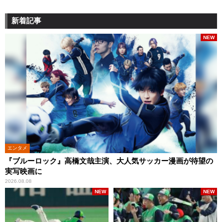
新着記事
NEW
エンタメ
『ブルーロック』高橋文哉主演、大人気サッカー漫画が待望の
実写映画に
2026.08.08
NEW
NEW