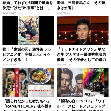
結婚してわずか6時間で離婚を
追悼、三浦春馬さん その輝
決定づけた“出来事”とは…。
きは永遠に……
2018.08.10
2020.08.02
祝！『鬼滅の刃』遊郭編 テレ
『ミッドナイトスワン』草な
ビアニメ化 宇髄天元がイケ
ぎ剛 アカデミー最優秀主演男
メンすぎる！！
優賞！ その俳優としての魅力
2021.02.16
2021.03.22
『護られなかった者たちへ』
『孤狼の血 LEVEL2』『ワイ
『RAMEN FEVER』魂を揺さ
ルド・スピード／ジェットブ