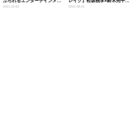
ぶられるエンターテインメン
レイク』松坂桃李×鈴木亮平、
ト＆ドキュメンタリー
衝撃のバイオレンス＆世界待
2021.10.02
2021.08.21
望“ワイスピ”がスクリーンに