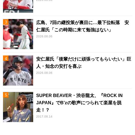
広島、7回の継投策が裏目に…最下位転落 安
仁屋氏「この時期に来て勉強はない」
2026.08.06
安仁屋氏「後輩だけに頑張ってもらいたい」巨
人・知念の安打を喜ぶ
2026.08.06
SUPER BEAVER・渋谷龍太、『ROCK IN
JAPAN』でB’zの歌声につられて楽屋を脱
走！？
2017.08.14