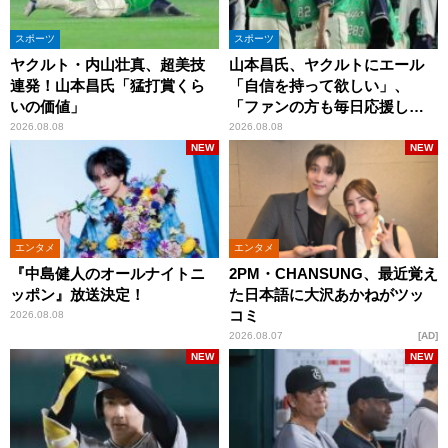
スポーツ
スポーツ
ヤクルト・内山壮真、超美技
山本昌氏、ヤクルトにエール
連発！山本昌氏「猛打賞くら
「自信を持って欲しい」、
いの価値」
「ファンの方も毎日応援して
くれています」
2026.08.08
2026.08.08
NEW
NEW
エンタメ
エンタメ
『中島健人のオールナイトニ
2PM・CHANSUNG、最近覚え
ッポン』放送決定！
た日本語に大沢あかねがツッ
コミ
2026.08.08
2026.08.07
AD
NEW
NEW