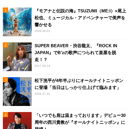
『モアナと伝説の海』TSUZUMI（ME:I）×尾上
松也、ミュージカル・アドベンチャーで美声を
響かせる
2026.08.01
SUPER BEAVER・渋谷龍太、『ROCK IN
JAPAN』でB’zの歌声につられて楽屋を脱
走！？
2017.08.14
松下洸平が4年半ぶりにオールナイトニッポン
に登場「当日はしっかり仕上げて臨みます」
2026.07.31
「いつでも肩は温まっております」デビュー30
周年の西川貴教が『オールナイトニッポン』に