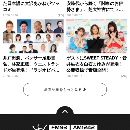
た日本語に大沢あかねがツッ
安時代から続く「関東のお伊
コミ
勢さま」、芝大神宮にてラン
パンプスが合格祈願！
2026.08.07
AD
2026.08.07
井戸田潤、パンサー尾形貴
ゲストにSWEET STEADY・音
弘、林家正蔵、ウエストラン
井結衣＆白石まゆみが登場！
ドが生登場！『ラジオビバリ
公開収録で素顔全開！
ー昼ズ』
2026.08.07
2026.08.07
AD
新着記事をもっと見る