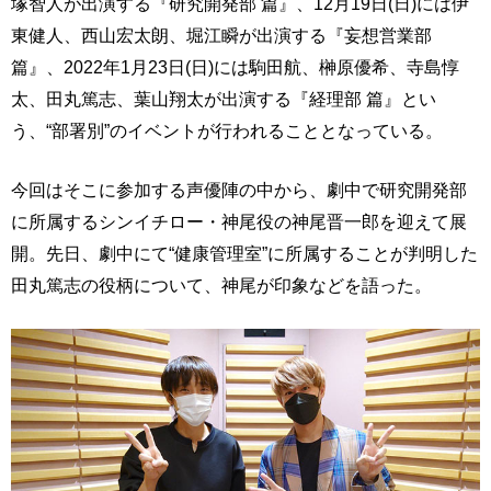
塚智人が出演する『研究開発部 篇』、12月19日(日)には伊
東健人、西山宏太朗、堀江瞬が出演する『妄想営業部
篇』、2022年1月23日(日)には駒田航、榊原優希、寺島惇
太、田丸篤志、葉山翔太が出演する『経理部 篇』とい
う、“部署別”のイベントが行われることとなっている。
今回はそこに参加する声優陣の中から、劇中で研究開発部
に所属するシンイチロー・神尾役の神尾晋一郎を迎えて展
開。先日、劇中にて“健康管理室”に所属することが判明した
田丸篤志の役柄について、神尾が印象などを語った。