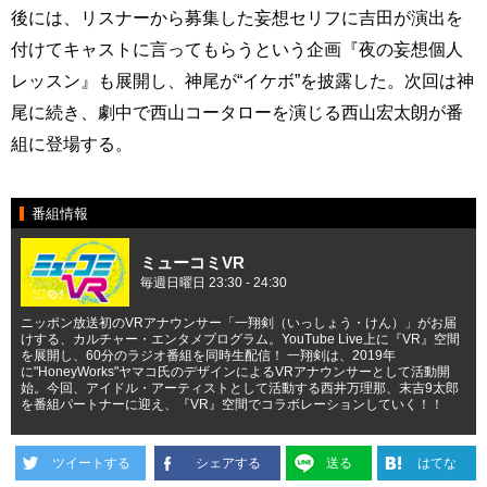
後には、リスナーから募集した妄想セリフに吉田が演出を
付けてキャストに言ってもらうという企画『夜の妄想個人
レッスン』も展開し、神尾が“イケボ”を披露した。次回は神
尾に続き、劇中で西山コータローを演じる西山宏太朗が番
組に登場する。
番組情報
ミューコミVR
毎週日曜日 23:30 - 24:30
ニッポン放送初のVRアナウンサー「一翔剣（いっしょう・けん）」がお届
けする、カルチャー・エンタメプログラム。YouTube Live上に『VR』空間
を展開し、60分のラジオ番組を同時生配信！ 一翔剣は、2019年
に"HoneyWorks"ヤマコ氏のデザインによるVRアナウンサーとして活動開
始。今回、アイドル・アーティストとして活動する西井万理那、末吉9太郎
を番組パートナーに迎え、『VR』空間でコラボレーションしていく！！
ツイートする
シェアする
送る
はてな