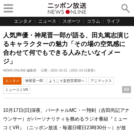
エンタメ
ニュース
スポーツ
コラム
ライフ
人気声優・神尾晋一郎が語る、田丸篤志演じ
るキャラクターの魅力「その場の空気感に
合わせて何でもできる人みたいなイメー
ジ」
NEWS ONLINE 編集部
公開：
2021-10-21
（
2021-10-21
更新）
エンタメ
神尾晋一郎
ようこそ妄想営業部へ
アニマックス
AD
ミューコミVR
10月17日(日)深夜、バーチャルMC・一翔剣（吉田尚記アナ
ウンサー）がパーソナリティを務めるラジオ番組『ミュー
コミVR』（ニッポン放送・毎週日曜日23時30分～）が放