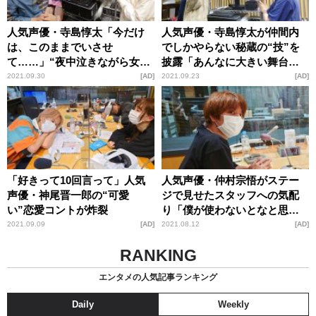
人気声優・寺島惇太「今だけ
人気声優・寺島惇太が仲間内
は、このままでいさせ
でしかやらない秘蔵の“技”を
て……」“夜中泣きながら女性
披露「あんなに大きい舞台で
宅にやってくる妄想”でイケボ
やってはいけないはずなんで
2021.09.30
AD
2021.09.23
AD
を披露
すけど（笑）」
「好きって10回言って」人気
人気声優・仲村宗悟がステー
声優・神尾晋一郎の“可愛
ジで見せたスタッフへの気配
い”恋愛コントが炸裂
り「僕が使わないとなと思っ
て」
2021.09.09
AD
2021.08.12
AD
RANKING
エンタメの人気記事ランキング
Daily
Weekly