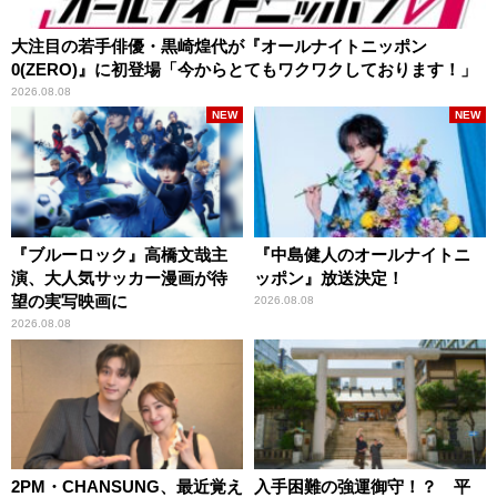
大注目の若手俳優・黒崎煌代が『オールナイトニッポン
0(ZERO)』に初登場「今からとてもワクワクしております！」
2026.08.08
NEW
NEW
『ブルーロック』高橋文哉主
『中島健人のオールナイトニ
演、大人気サッカー漫画が待
ッポン』放送決定！
望の実写映画に
2026.08.08
2026.08.08
2PM・CHANSUNG、最近覚え
入手困難の強運御守！？ 平