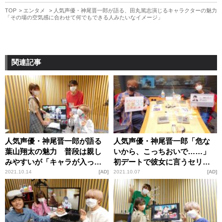
TOP
エンタメ
人気声優・神尾晋一郎が語る、田丸篤志演じるキャラクターの魅力
「その場の空気感に合わせて何でもできる人みたいなイメージ」
関連記事
人気声優・神尾晋一郎が語る
人気声優・神尾晋一郎「危な
葉山翔太の魅力 普段は親し
いから、こっちおいで……」
みやすいが「キャラが入った
初デートで彼女に言うセリフ
瞬間に炸裂する」
をイケボで披露
2021.10.14
AD
2021.10.07
AD