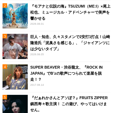
『モアナと伝説の海』TSUZUMI（ME:I）×尾上
松也、ミュージカル・アドベンチャーで美声を
響かせる
2026.08.01
巨人・知念、久々スタメンで2安打1打点！山崎
隆造氏「泥臭さを感じる」、「ジャイアンツに
は少ないタイプ」
2026.08.05
SUPER BEAVER・渋谷龍太、『ROCK IN
JAPAN』でB’zの歌声につられて楽屋を脱
走！？
2017.08.14
『だぁれかさんとアソぼ？』FRUITS ZIPPER
鎮西寿々歌主演！ この遊び、やってはいけま
せん。