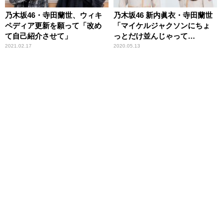
乃木坂46・寺田蘭世、ウィキ
乃木坂46 新内眞衣・寺田蘭世
ペディア更新を願って「改め
「マイケルジャクソンにちょ
て自己紹介させて」
っとだけ並んじゃって
る……」～初ドームを振り返
2021.02.17
2020.05.13
って万感