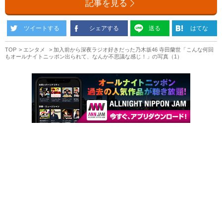
記事を見る
ツイートする
シェアする
送る
はてな
TOP
エンタメ
加入前から深夜ラジオ好きだった乃木坂46 寺田蘭世「こんな何回
もオールナイトニッポン出られて、なんか不思議な感じ！」の写真（1）