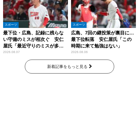
スポーツ
スポーツ
最下位・広島、記録に残らな
広島、7回の継投策が裏目に…
い守備のミスが相次ぐ 安仁
最下位転落 安仁屋氏「この
屋氏「最近守りのミスが多
時期に来て勉強はない」
い」
2026.08.07
2026.08.06
新着記事をもっと見る