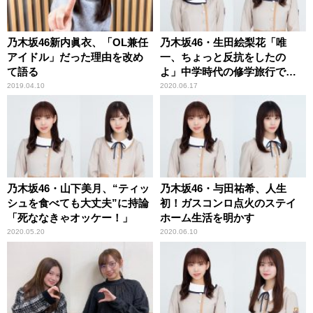
乃木坂46新内眞衣、「OL兼任
乃木坂46・生田絵梨花「唯
アイドル」だった理由を改め
一、ちょっと反抗をしたの
て語る
よ」中学時代の修学旅行で
の“サボり”を告白
2019.04.10
2020.06.17
乃木坂46・山下美月、“ティッ
乃木坂46・与田祐希、人生
シュを食べても大丈夫”に持論
初！ガスコンロ点火のステイ
「死ななきゃオッケー！」
ホーム生活を明かす
2020.05.20
2020.06.10