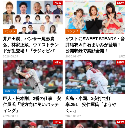
NEW
NEW
エンタメ
エンタメ
井戸田潤、パンサー尾形貴
ゲストにSWEET STEADY・音
弘、林家正蔵、ウエストラン
井結衣＆白石まゆみが登場！
ドが生登場！『ラジオビバリ
公開収録で素顔全開！
ー昼ズ』
2026.08.07
2026.08.07
AD
NEW
NEW
スポーツ
スポーツ
巨人・松本剛、2番の仕事 安
広島・小園、3安打で打
仁屋氏「逆方向に良いバッテ
率.251 安仁屋氏「ようや
ィング」
く…」
2026.08.07
2026.08.07
NEW
NEW