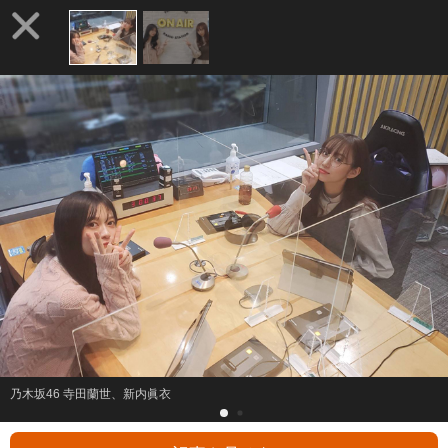
乃木坂46 寺田蘭世、新内眞衣