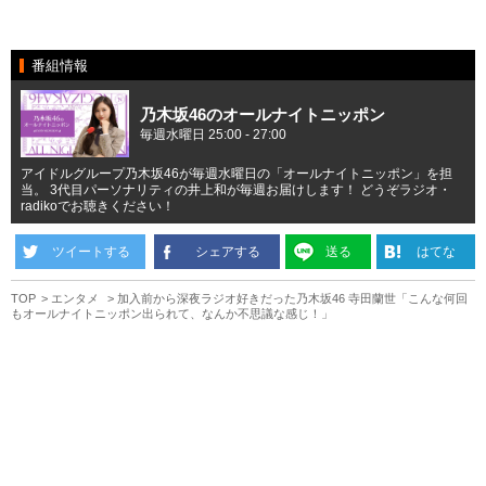
番組情報
乃木坂46のオールナイトニッポン
毎週水曜日 25:00 - 27:00
アイドルグループ乃木坂46が毎週水曜日の「オールナイトニッポン」を担
当。 3代目パーソナリティの井上和が毎週お届けします！ どうぞラジオ・
radikoでお聴きください！
ツイートする
シェアする
送る
はてな
TOP
エンタメ
加入前から深夜ラジオ好きだった乃木坂46 寺田蘭世「こんな何回
もオールナイトニッポン出られて、なんか不思議な感じ！」