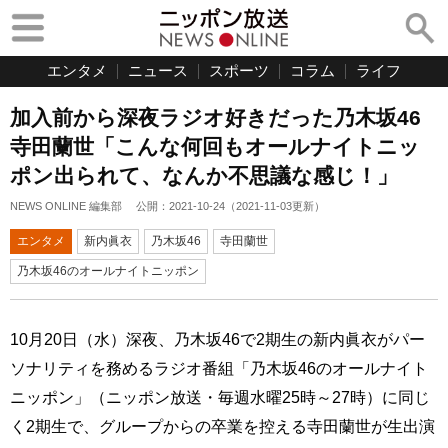
エンタメ
ニュース
スポーツ
コラム
ライフ
加入前から深夜ラジオ好きだった乃木坂46
寺田蘭世「こんな何回もオールナイトニッ
ポン出られて、なんか不思議な感じ！」
NEWS ONLINE 編集部
公開：
2021-10-24
（
2021-11-03
更新）
エンタメ
新内眞衣
乃木坂46
寺田蘭世
乃木坂46のオールナイトニッポン
10月20日（水）深夜、乃木坂46で2期生の新内眞衣がパー
ソナリティを務めるラジオ番組「乃木坂46のオールナイト
ニッポン」（ニッポン放送・毎週水曜25時～27時）に同じ
く2期生で、グループからの卒業を控える寺田蘭世が生出演