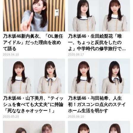
乃木坂46新内眞衣、「OL兼任
乃木坂46・生田絵梨花「唯
アイドル」だった理由を改め
一、ちょっと反抗をしたの
て語る
よ」中学時代の修学旅行で
の“サボり”を告白
2019.04.10
2020.06.17
乃木坂46・山下美月、“ティッ
乃木坂46・与田祐希、人生
シュを食べても大丈夫”に持論
初！ガスコンロ点火のステイ
「死ななきゃオッケー！」
ホーム生活を明かす
2020.05.20
2020.06.10