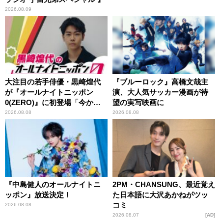
2026.08.09
大注目の若手俳優・黒崎煌代
『ブルーロック』高橋文哉主
が『オールナイトニッポン
演、大人気サッカー漫画が待
0(ZERO)』に初登場「今から
望の実写映画に
とてもワクワクしておりま
2026.08.08
2026.08.08
す！」
『中島健人のオールナイトニ
2PM・CHANSUNG、最近覚え
ッポン』放送決定！
た日本語に大沢あかねがツッ
コミ
2026.08.08
2026.08.07
AD