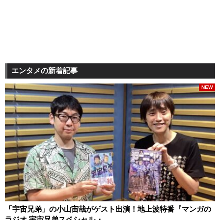
エンタメの新着記事
NEW
「宇宙兄弟」の小山宙哉がゲスト出演！地上波特番『マンガの
ラジオ 宇宙兄弟スペシャル 』