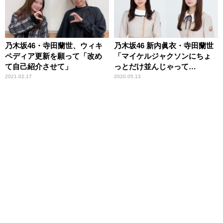
乃木坂46・寺田蘭世、ウィキ
乃木坂46 新内眞衣・寺田蘭世
ペディア更新を願って「改め
「マイケルジャクソンにちょ
て自己紹介させて」
っとだけ並んじゃって
る……」～初ドームを振り返
2021.02.17
2020.05.13
って万感