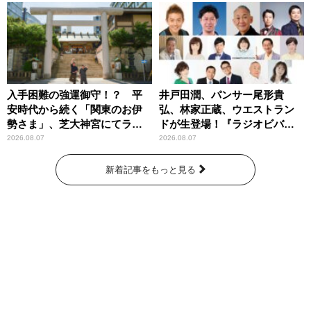
入手困難の強運御守！？ 平
井戸田潤、パンサー尾形貴
安時代から続く「関東のお伊
弘、林家正蔵、ウエストラン
勢さま」、芝大神宮にてラン
ドが生登場！『ラジオビバリ
パンプスが合格祈願！
ー昼ズ』
2026.08.07
2026.08.07
新着記事をもっと見る