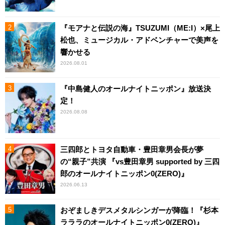
『モアナと伝説の海』TSUZUMI（ME:I）×尾上
松也、ミュージカル・アドベンチャーで美声を
響かせる
2026.08.01
『中島健人のオールナイトニッポン』放送決
定！
2026.08.08
三四郎とトヨタ自動車・豊田章男会長が夢
の“親子”共演 『vs豊田章男 supported by 三四
郎のオールナイトニッポン0(ZERO)』
2026.06.13
おぞましきデスメタルシンガーが降臨！『杉本
ラララのオールナイトニッポン0(ZERO)』