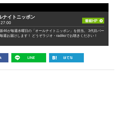
ルナイトニッポン
27:00
坂46が毎週水曜日の「オールナイトニッポン」を担当。 3代目パー
週お届けします！ どうぞラジオ・radikoでお聴きください！