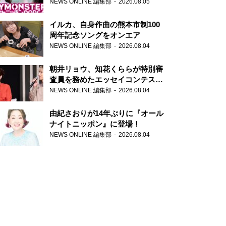
トニッポンPODCAST』月替わり
NEWS ONLINE 編集部
2026.08.05
パーソナリティ
イルカ、自身作曲の熊本市制100
周年記念ソングをオンエア
NEWS ONLINE 編集部
2026.08.04
朝井リョウ、知花くららが特別審
査員を務めたエッセイコンテスト
の特別番組「#いまあなたに伝え
NEWS ONLINE 編集部
2026.08.04
たいこと」
由紀さおりが14年ぶりに『オール
ナイトニッポン』に登場！
NEWS ONLINE 編集部
2026.08.04