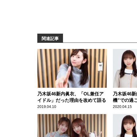
関連記事
乃木坂46新内眞衣、「OL兼任ア
乃木坂46
イドル」だった理由を改めて語る
機”での過
うぶつの森
2019.04.10
2020.04.15
信プレイも