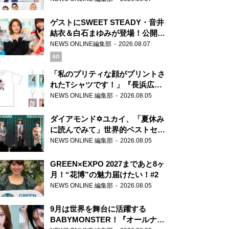
ゲストにSWEET STEADY・音井
結衣＆白石まゆみが登場！公開収
録で素顔全開！
NEWS ONLINE編集部
2026.08.07
AD
「私のプリティな顔がプリントさ
れたTシャツです！」『長浜広奈
天下無双』初の番組グッズ発売
NEWS ONLINE 編集部
2026.08.05
ダイアモンド✡ユカイ、「夏休み
に読んでみて」世界的ベストセラ
ー『アナスタシア』を紹介
NEWS ONLINE 編集部
2026.08.05
GREEN×EXPO 2027まであと8ヶ
月！“花博”の魅力届けたい！#2
NEWS ONLINE 編集部
2026.08.05
9月は世界を舞台に活躍する
BABYMONSTER！『オールナイ