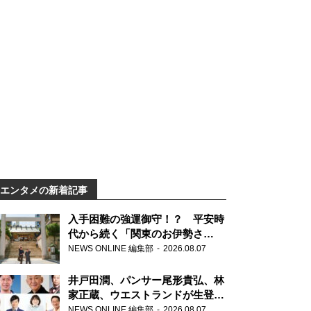
エンタメの新着記事
入手困難の強運御守！？ 平安時
代から続く「関東のお伊勢さ
ま」、芝大神宮にてランパンプス
NEWS ONLINE 編集部
2026.08.07
が合格祈願！
井戸田潤、パンサー尾形貴弘、林
家正蔵、ウエストランドが生登
場！『ラジオビバリー昼ズ』
NEWS ONLINE 編集部
2026.08.07