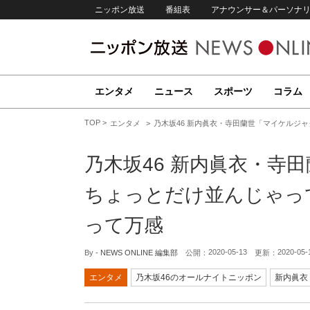
ニッポン放送
番組表
アナウンサー＆パーソナ
エンタメ
ニュース
スポーツ
コラム
TOP
エンタメ
乃木坂46 新内眞衣・寺田蘭世「マイケルジ
乃木坂46 新内眞衣・寺
ちょっとだけ並んじゃっ
って万感
2020-05-13
2020-05-
By -
NEWS ONLINE 編集部
公開：
更新：
エンタメ
乃木坂46のオールナイトニッポン
新内眞衣