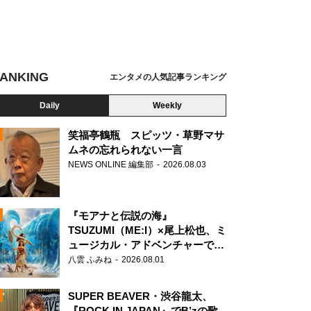
ANKING
エンタメの人気記事ランキング
Daily
Weekly
笑福亭鶴瓶 スピッツ・草野マサ
ムネの忘れられない一言
NEWS ONLINE 編集部
2026.08.03
N
『モアナと伝説の海』
TSUZUMI（ME:I）×尾上松也、ミ
ュージカル・アドベンチャーで美
声を響かせる
八雲 ふみね
2026.08.01
SUPER BEAVER・渋谷龍太、
『ROCK IN JAPAN』でB’zの歌