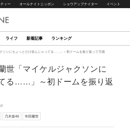
リティー
オールナイトニッポン
ショウアップナイター
イベント
ライフ
新着記事
ランキング
ャクソンにちょっとだけ並んじゃってる……」～初ドームを振り返って万感
田蘭世「マイケルジャクソンに
てる……」～初ドームを振り返
13
乃木坂46
寺田蘭世