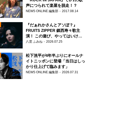
声につられて楽屋を脱走！？
NEWS ONLINE 編集部
2017.08.14
『だぁれかさんとアソぼ？』
FRUITS ZIPPER 鎮西寿々歌主
演！ この遊び、やってはいけま
せん。
八雲 ふみね
2026.07.25
N
松下洸平が4年半ぶりにオールナ
イトニッポンに登場「当日はしっ
かり仕上げて臨みます」
NEWS ONLINE 編集部
2026.07.31
N