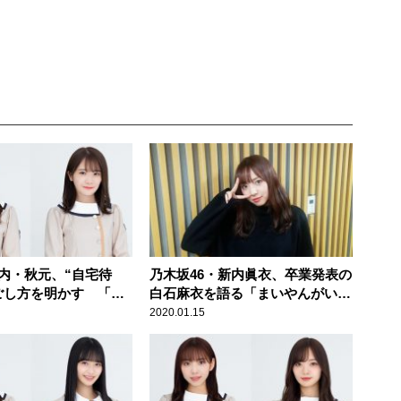
新内・秋元、“自宅待
乃木坂46・新内眞衣、卒業発表の
ごし方を明かす 「ど
白石麻衣を語る「まいやんがいる
」をメンバー同士で通
と現場が明るくなる」
2020.01.15