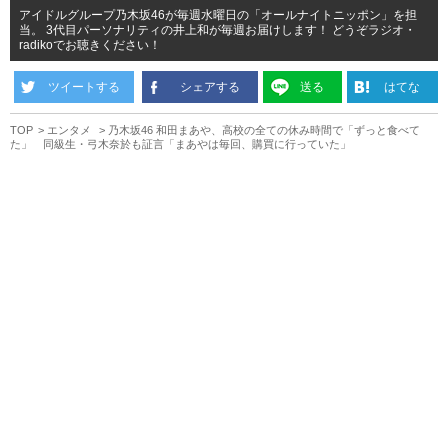
アイドルグループ乃木坂46が毎週水曜日の「オールナイトニッポン」を担
当。 3代目パーソナリティの井上和が毎週お届けします！ どうぞラジオ・
radikoでお聴きください！
ツイートする
シェアする
送る
はてな
TOP
エンタメ
乃木坂46 和田まあや、高校の全ての休み時間で「ずっと食べて
た」 同級生・弓木奈於も証言「まあやは毎回、購買に行っていた」