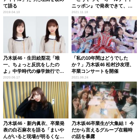
て語る
ニッポン』で発表できて、す
ごく幸せ」
2019.04.10
2021.11.18
乃木坂46・生田絵梨花「唯
「私の10年間はどうでした
一、ちょっと反抗をしたの
か？」乃木坂46 松村沙友理、
よ」中学時代の修学旅行で
卒業コンサートを開催
の“サボり”を告白
2020.06.17
2021.06.24
乃木坂46・新内眞衣、卒業発
乃木坂46卒業生が大集結！ 今
表の白石麻衣を語る「まいや
だから言えるグループ在籍時
んがいると現場が明るくな
の話を暴露