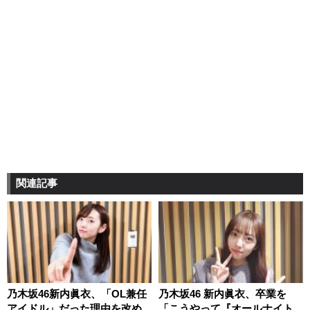
関連記事
乃木坂46新内眞衣、「OL兼任
乃木坂46 新内眞衣、卒業を
アイドル」だった理由を改め
「こうやって『オールナイト