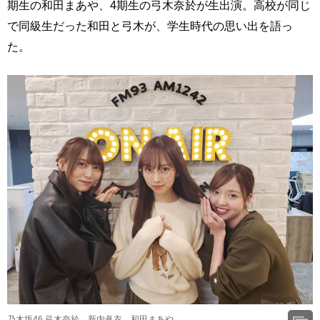
期生の和田まあや、4期生の弓木奈於が生出演。高校が同じ
で同級生だった和田と弓木が、学生時代の思い出を語っ
た。
乃木坂46 弓木奈於、新内眞衣、和田まあや