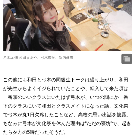
乃木坂46 和田まあや、弓木奈於、新内眞衣
この他にも和田と弓木の同級生トークは盛り上がり、和田
が先生からよくイジられていたことや、転入して来た頃は
一番頭のいいクラスにいたはず弓木が、いつの間にか一番
下のクラスにいて和田とクラスメイトになった話、文化祭
で弓木が丸1日欠席したことなど、高校の思い出話を披露。
ちなみに弓木が文化祭を休んだ理由は“ただの寝坊”で、起き
たら夕方の5時だったそうだ。