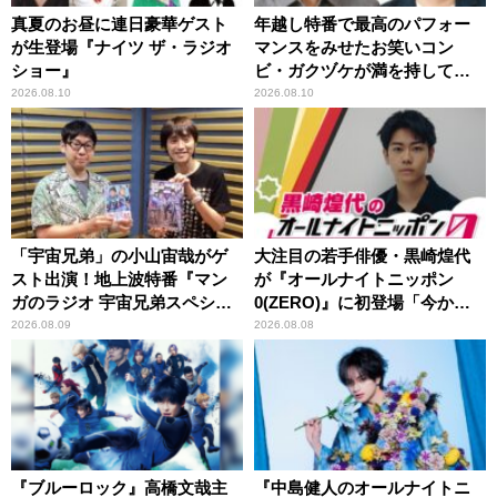
真夏のお昼に連日豪華ゲスト
年越し特番で最高のパフォー
が生登場『ナイツ ザ・ラジオ
マンスをみせたお笑いコン
ショー』
ビ・ガクヅケが満を持して
『オールナイトニッポン
2026.08.10
2026.08.10
0(ZERO)』に登場！
「宇宙兄弟」の小山宙哉がゲ
大注目の若手俳優・黒崎煌代
スト出演！地上波特番『マン
が『オールナイトニッポン
ガのラジオ 宇宙兄弟スペシャ
0(ZERO)』に初登場「今から
ル 』
とてもワクワクしておりま
2026.08.09
2026.08.08
す！」
『ブルーロック』高橋文哉主
『中島健人のオールナイトニ