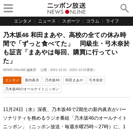
エンタメ
ニュース
スポーツ
コラム
ライフ
乃木坂46 和田まあや、高校の全ての休み時
間で「ずっと食べてた」 同級生・弓木奈於
も証言「まあやは毎回、購買に行ってい
た」
NEWS ONLINE 編集部
公開：
2021-12-01
（
2021-12-01
更新）
エンタメ
新内眞衣
乃木坂46
和田まあや
弓木奈於
乃木坂46のオールナイトニッポン
11月24日（水）深夜、乃木坂46で2期生の新内眞衣がパー
ソナリティを務めるラジオ番組「乃木坂46のオールナイト
ニッポン」（ニッポン放送・毎週水曜25時～27時）に、1