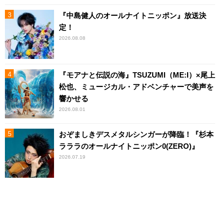
『中島健人のオールナイトニッポン』放送決
定！
2026.08.08
『モアナと伝説の海』TSUZUMI（ME:I）×尾上
松也、ミュージカル・アドベンチャーで美声を
響かせる
2026.08.01
おぞましきデスメタルシンガーが降臨！『杉本
ラララのオールナイトニッポン0(ZERO)』
2026.07.19