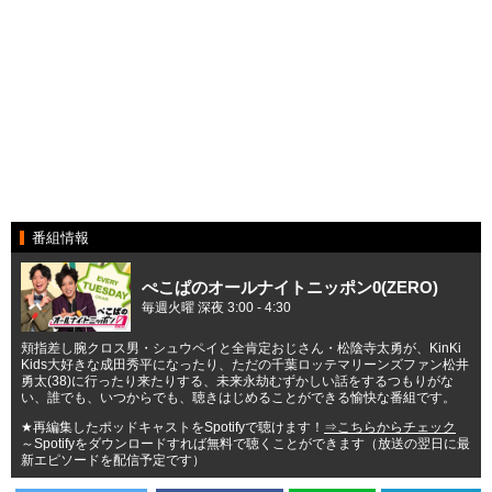
番組情報
ぺこぱのオールナイトニッポン0(ZERO)
毎週火曜 深夜 3:00 - 4:30
頬指差し腕クロス男・シュウペイと全肯定おじさん・松陰寺太勇が、KinKi
Kids大好きな成田秀平になったり、ただの千葉ロッテマリーンズファン松井
勇太(38)に行ったり来たりする、未来永劫むずかしい話をするつもりがな
い、誰でも、いつからでも、聴きはじめることができる愉快な番組です。
★再編集したポッドキャストをSpotifyで聴けます！
⇒こちらからチェック
～Spotifyをダウンロードすれば無料で聴くことができます（放送の翌日に最
新エピソードを配信予定です）