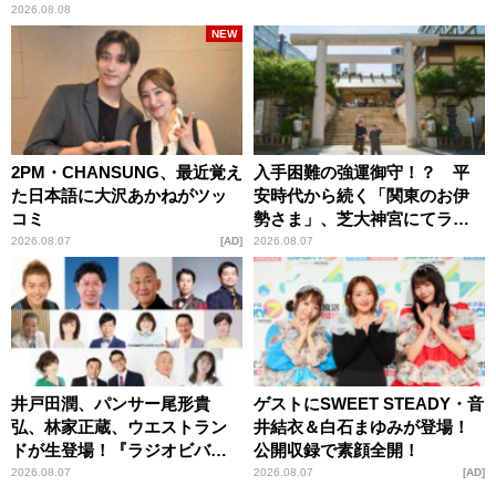
2026.08.08
NEW
2PM・CHANSUNG、最近覚え
入手困難の強運御守！？ 平
た日本語に大沢あかねがツッ
安時代から続く「関東のお伊
コミ
勢さま」、芝大神宮にてラン
パンプスが合格祈願！
2026.08.07
AD
2026.08.07
井戸田潤、パンサー尾形貴
ゲストにSWEET STEADY・音
弘、林家正蔵、ウエストラン
井結衣＆白石まゆみが登場！
ドが生登場！『ラジオビバリ
公開収録で素顔全開！
ー昼ズ』
2026.08.07
2026.08.07
AD