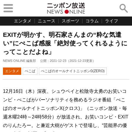
エンタメ
ニュース
スポーツ
コラム
ライフ
EXITが明かす、明石家さんまの“粋な気遣
い”にぺこぱ感服「絶対使ってくれるように
ってことだよね」
NEWS ONLINE 編集部
公開：
2021-12-23
（
2021-12-23
更新）
エンタメ
ぺこぱ
ぺこぱのオールナイトニッポン0(ZERO)
12月16日（木）深夜、シュウペイと松陰寺太勇のお笑いコ
ンビ・ぺこぱがパーソナリティを務めるラジオ番組「ぺこ
ぱのオールナイトニッポンX(クロス)」（ニッポン放送・毎
週木曜24時～24時58分）が放送され、お笑いコンビ・EXIT
のりんたろー。と兼近大樹がゲストで登場し、“芸能界の優