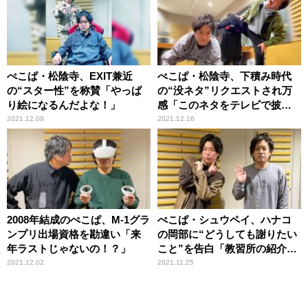
ぺこぱ・松陰寺、EXIT兼近
ぺこぱ・松陰寺、下積み時代
の“スター性”を称賛「やっぱ
の“没ネタ”リクエストされ万
り絵になるんだよな！」
感「このネタをテレビで披露
できるなんて」
2021.12.09
2021.12.16
2008年結成のぺこぱ、M-1グラ
ぺこぱ・シュウペイ、ハナコ
ンプリ出場資格を勘違い「来
の岡部に“どうしても謝りたい
年ラストじゃないの！？」
こと”を告白「教習所の紹介割
引で……」
2021.12.02
2021.11.25