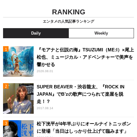
RANKING
エンタメの人気記事ランキング
Daily
Weekly
『モアナと伝説の海』TSUZUMI（ME:I）×尾上
松也、ミュージカル・アドベンチャーで美声を
響かせる
2026.08.01
SUPER BEAVER・渋谷龍太、『ROCK IN
JAPAN』でB’zの歌声につられて楽屋を脱
走！？
2017.08.14
松下洸平が4年半ぶりにオールナイトニッポン
に登場「当日はしっかり仕上げて臨みます」