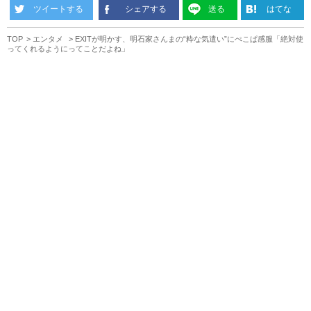
ツイートする
シェアする
送る
はてな
TOP
エンタメ
EXITが明かす、明石家さんまの“粋な気遣い”にぺこぱ感服「絶対使
ってくれるようにってことだよね」