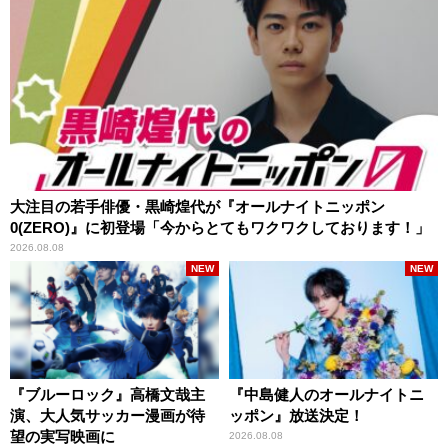
大注目の若手俳優・黒崎煌代が『オールナイトニッポン
0(ZERO)』に初登場「今からとてもワクワクしております！」
2026.08.08
NEW
NEW
『ブルーロック』高橋文哉主
『中島健人のオールナイトニ
演、大人気サッカー漫画が待
ッポン』放送決定！
望の実写映画に
2026.08.08