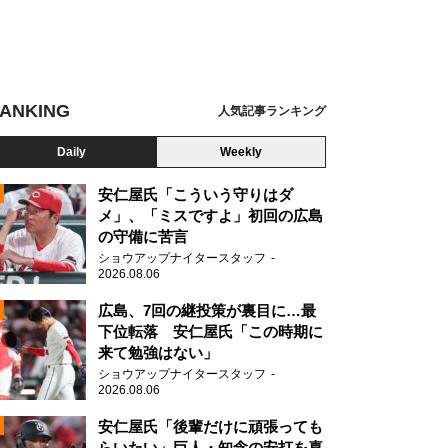
ANKING
人気記事ランキング
Daily
Weekly
安仁屋氏「こういう守りはダ
メ」、「ミスですよ」初回の広島
の守備に苦言
N
ショウアップナイタースタッフ
2026.08.06
マン
広島、7回の継投策が裏目に…最
下位転落 安仁屋氏「この時期に
来て勉強はない」
ショウアップナイタースタッフ
2026.08.06
安仁屋氏「後輩だけに頑張っても
らいたい」巨人・知念の安打を喜