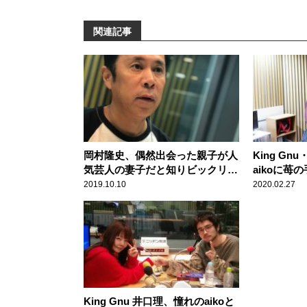
関連記事
岡村隆史、偶然出会った親子が人
King G
気芸人の妻子だと知りビックリ！
aikoに苺
「愛想よくしといて良かった」
を贈る
2019.10.10
2020.02.27
King Gnu 井口理、憧れのaikoと