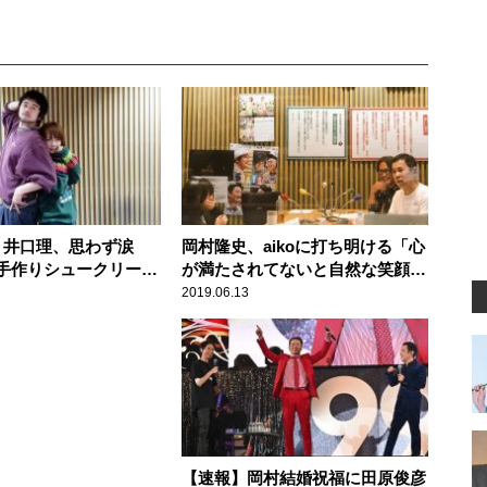
nu・井口理、思わず涙
岡村隆史、aikoに打ち明ける「心
の手作りシュークリーム
が満たされてないと自然な笑顔っ
て出ない」
2019.06.13
【速報】岡村結婚祝福に田原俊彦