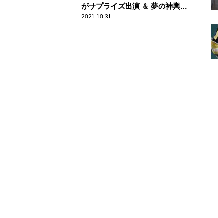
がサプライズ出演 ＆ 夢の神輿も
登場！ 矢部デビュー曲も初生歌
2021.10.31
唱『ナインティナインのオールナ
イトニッポン歌謡祭 in 横浜アリ
ーナ』