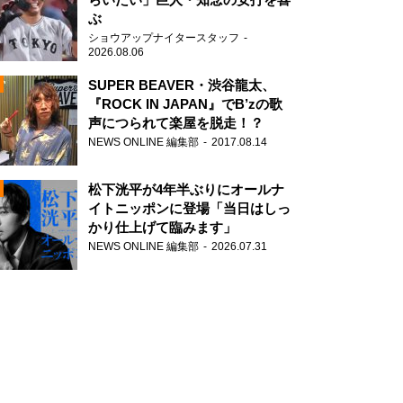
ぶ
ショウアップナイタースタッフ
2026.08.06
SUPER BEAVER・渋谷龍太、
『ROCK IN JAPAN』でB’zの歌
声につられて楽屋を脱走！？
N
NEWS ONLINE 編集部
2017.08.14
AD
松下洸平が4年半ぶりにオールナ
イトニッポンに登場「当日はしっ
かり仕上げて臨みます」
NEWS ONLINE 編集部
2026.07.31
2