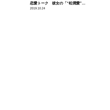
恋愛トーク 彼女の「“松潤愛”が
凄すぎて…」
2019.10.24