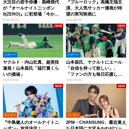
大注目の若手俳優・黒崎煌代
『ブルーロック』高橋文哉主
が『オールナイトニッポン
演、大人気サッカー漫画が待
0(ZERO)』に初登場「今から
望の実写映画に
とてもワクワクしておりま
2026.08.08
2026.08.08
す！」
NEW
NEW
スポーツ
スポーツ
ヤクルト・内山壮真、超美技
山本昌氏、ヤクルトにエール
連発！山本昌氏「猛打賞くら
「自信を持って欲しい」、
いの価値」
「ファンの方も毎日応援して
くれています」
2026.08.08
2026.08.08
NEW
NEW
エンタメ
エンタメ
『中島健人のオールナイトニ
2PM・CHANSUNG、最近覚え
ッポン』放送決定！
た日本語に大沢あかねがツッ