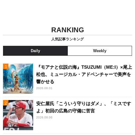
RANKING
人気記事ランキング
Daily
Weekly
『モアナと伝説の海』TSUZUMI（ME:I）×尾上
松也、ミュージカル・アドベンチャーで美声を
響かせる
2026.08.01
安仁屋氏「こういう守りはダメ」、「ミスです
よ」初回の広島の守備に苦言
2026.08.06