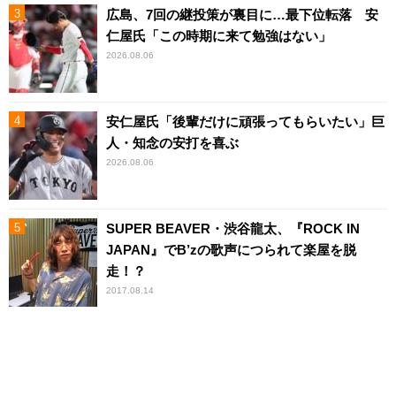
広島、7回の継投策が裏目に…最下位転落 安
仁屋氏「この時期に来て勉強はない」
2026.08.06
安仁屋氏「後輩だけに頑張ってもらいたい」巨
人・知念の安打を喜ぶ
2026.08.06
SUPER BEAVER・渋谷龍太、『ROCK IN
JAPAN』でB’zの歌声につられて楽屋を脱
走！？
2017.08.14