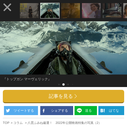
『トップガン マーヴェリック』
記事を見る
ツイートする
シェアする
送る
はてな
TOP
コラム
八雲ふみね厳選！ 2022年公開映画特集の写真（2）