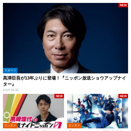
NEW
スポーツ
髙津臣吾が13年ぶりに登場！『ニッポン放送ショウアップナイ
ター』
2026.08.08
NEW
NEW
エンタメ
エンタメ