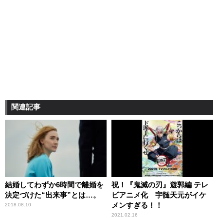
関連記事
結婚してわずか6時間で離婚を
祝！『鬼滅の刃』遊郭編 テレ
決定づけた“出来事”とは…。
ビアニメ化 宇髄天元がイケ
メンすぎる！！
2018.08.10
2021.02.16