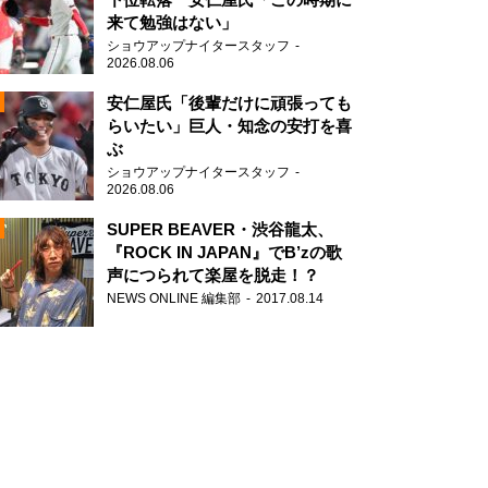
来て勉強はない」
ショウアップナイタースタッフ
2026.08.06
安仁屋氏「後輩だけに頑張っても
らいたい」巨人・知念の安打を喜
ぶ
N
ショウアップナイタースタッフ
AD
2026.08.06
SUPER BEAVER・渋谷龍太、
『ROCK IN JAPAN』でB’zの歌
声につられて楽屋を脱走！？
NEWS ONLINE 編集部
2017.08.14
2