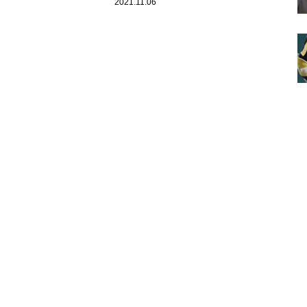
た』世代を超えた共感ムービー2
2021.11.06
選