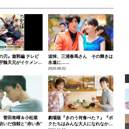
の刃』遊郭編 テレビ
追悼、三浦春馬さん その輝きは
宇髄天元がイケメンす
永遠に……
2020.08.02
 菅田将暉＆小松菜
劇場版『きのう何食べた？』『ボ
紡いだ信頼と“赤い糸”
クたちはみんな大人になれなかっ