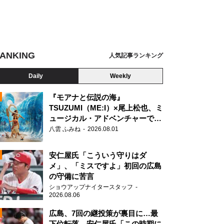
ANKING
人気記事ランキング
Daily
Weekly
は『ハケンアニメ！』劇中アニメ「サウンドバック 奏の石」より
『モアナと伝説の海』
TSUZUMI（ME:I）×尾上松也、ミ
ュージカル・アドベンチャーで美
N
声を響かせる
八雲 ふみね
2026.08.01
安仁屋氏「こういう守りはダ
メ」、「ミスですよ」初回の広島
の守備に苦言
ショウアップナイタースタッフ
2026.08.06
広島、7回の継投策が裏目に…最
下位転落 安仁屋氏「この時期に