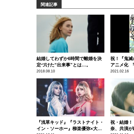
関連記事
結婚してわずか6時間で離婚を決
祝！『鬼滅
定づけた“出来事”とは…。
アニメ化 
ぎる！！
2018.08.10
2021.02.16
『浅草キッド』『ラストナイト・
祝・結婚！
イン・ソーホー』柳楽優弥×大泉
奈、共演が