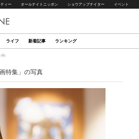
リティー
オールナイトニッポン
ショウアップナイター
イベント
ライフ
新着記事
ランキング
（6）
映画特集」の写真