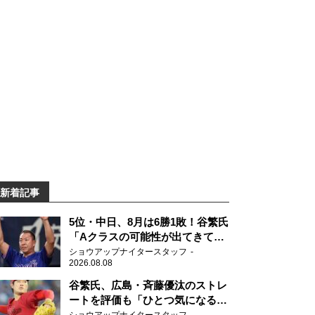
新着記事
5位・中日、8月は6勝1敗！谷繁氏
「Aクラスの可能性が出てきてい
ますね」
ショウアップナイタースタッフ
2026.08.08
谷繁氏、広島・斉藤優汰のストレ
ートを評価も「ひとつ気になるこ
とが…」