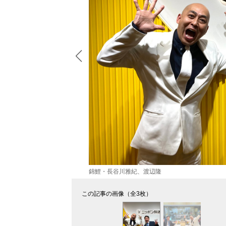
錦鯉・長谷川雅紀、渡辺隆
この記事の画像（全3枚）