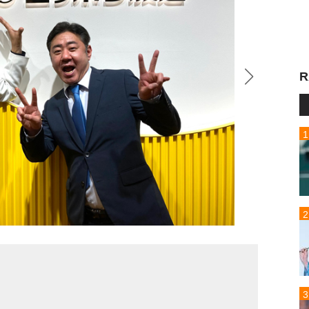
R
錦鯉・