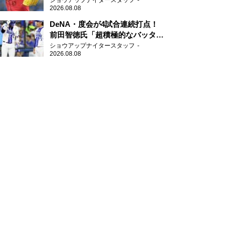
ショウアップナイタースタッフ
2026.08.08
DeNA・度会が4試合連続打点！
前田智徳氏「超積極的なバッター
はチャンスに強い」
ショウアップナイタースタッフ
2026.08.08