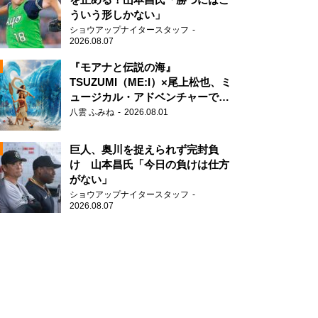
ういう形しかない」
ショウアップナイタースタッフ
2026.08.07
『モアナと伝説の海』
TSUZUMI（ME:I）×尾上松也、ミ
ュージカル・アドベンチャーで美
N
声を響かせる
八雲 ふみね
2026.08.01
AD
巨人、奥川を捉えられず完封負
け 山本昌氏「今日の負けは仕方
がない」
ショウアップナイタースタッフ
N
2026.08.07