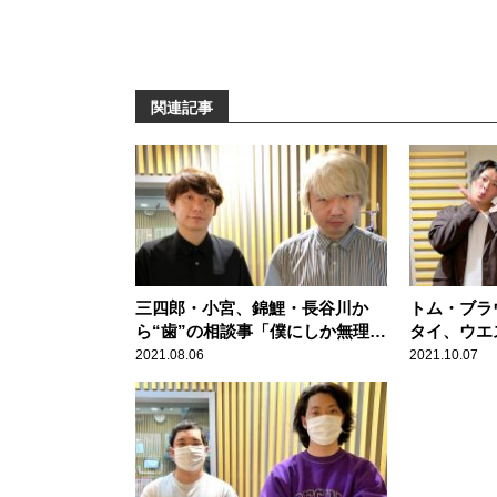
関連記事
三四郎・小宮、錦鯉・長谷川か
トム・ブラ
ら“歯”の相談事「僕にしか無理
タイ、ウエ
か。そりゃ、そうか」
人の“地下
2021.08.06
2021.10.07
ぱが回顧「
んまり変わ