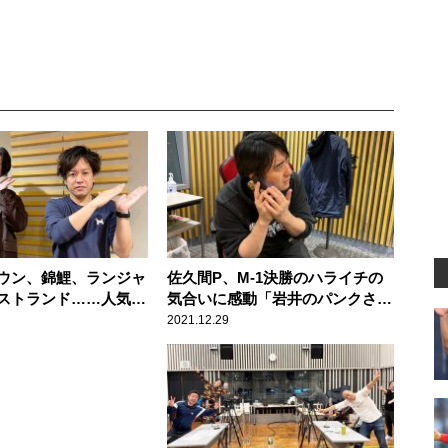
ウン、錦鯉、ランジャ
佐久間P、M-1決勝のハライチの
ストランド……人気芸
気合いに感動「岩井のパンクさ」
芸人”時代の芸風をぺこ
「澤部の演技力と根性」
2021.12.29
だいぶ変わった」「あ
らない」