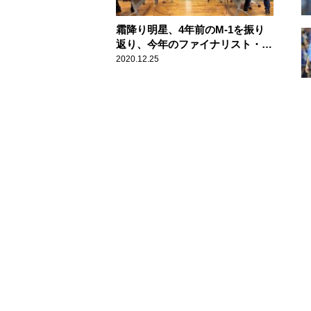
霜降り明星、4年前のM-1を振り
返り、今年のファイナリスト・錦
鯉は「絶対に決勝に行くって言わ
2020.12.25
れてた」