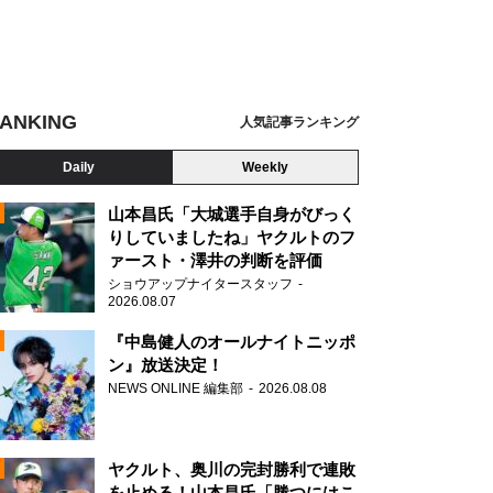
ANKING
人気記事ランキング
Daily
Weekly
山本昌氏「大城選手自身がびっく
りしていましたね」ヤクルトのフ
ァースト・澤井の判断を評価
N
ショウアップナイタースタッフ
2026.08.07
『中島健人のオールナイトニッポ
ン』放送決定！
渡辺隆、長谷川雅紀
NEWS ONLINE 編集部
2026.08.08
ヤクルト、奥川の完封勝利で連敗
を止める！山本昌氏「勝つにはこ