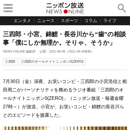
エンタメ
ニュース
スポーツ
コラム
ライフ
三四郎・小宮、錦鯉・長谷川から“歯”の相談
事「僕にしか無理か。そりゃ、そうか」
NEWS ONLINE 編集部
公開：
2021-08-06
（
2021-08-06
更新）
三四郎
三四郎のオールナイトニッポン0(ZERO)
7月30日（金）深夜、お笑いコンビ・三四郎の小宮浩信と相
田周二がパーソナリティを務めるラジオ番組「三四郎のオ
ールナイトニッポン0(ZERO)」（ニッポン放送・毎週金曜
27時～）が放送。小宮が、お笑いコンビ・錦鯉の長谷川ら
とのエピソードを披露した。