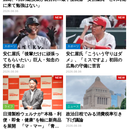
に来て勉強はない」
2026.08.06
NEW
NEW
スポーツ
スポーツ
安仁屋氏「後輩だけに頑張っ
安仁屋氏「こういう守りはダ
てもらいたい」巨人・知念の
メ」、「ミスですよ」初回の
安打を喜ぶ
広島の守備に苦言
2026.08.06
2026.08.06
NEW
NEW
ライフ
ニュース
日清製粉ウェルナが“本格・利
政治日程でみる消費税率引き
便・即食・健康”を軸に新商品
下げ議論
を展開 「マ・マー」「青の
2026.08.06