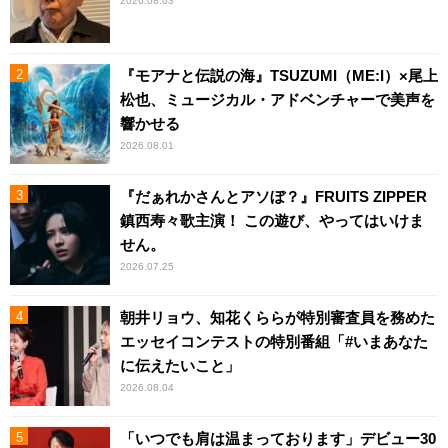
2026.08.03
『モアナと伝説の海』TSUZUMI（ME:I）×尾上
松也、ミュージカル・アドベンチャーで美声を
響かせる
2026.08.01
『だぁれかさんとアソぼ？』FRUITS ZIPPER
鎮西寿々歌主演！ この遊び、やってはいけま
せん。
2026.07.25
朝井リョウ、知花くららが特別審査員を務めた
エッセイコンテストの特別番組「#いまあなた
に伝えたいこと」
2026.08.04
「いつでも肩は温まっております」デビュー30