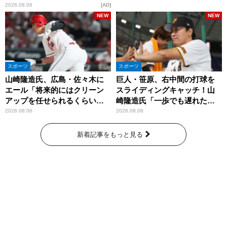
洞窟」ブランドを強化
2026.08.06
AD
NEW
NEW
スポーツ
スポーツ
山崎隆造氏、広島・佐々木に
巨人・笹原、右中間の打球を
エール「将来的にはクリーン
スライディングキャッチ！山
アップを任せられるくらいま
崎隆造氏「一歩でも遅れた
では成長して」
ら…」
2026.08.06
2026.08.06
新着記事をもっと見る