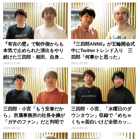
『有吉の壁』で制作側からも
『三四郎ANN0』が五輪開会式
本気で止められた演出をやり
中にTwitterトレンド入り 三
続けた三四郎・相田、自身の
四郎「何事かと思った」
名前がトレンド入りし「報わ
2020.12.18
2021.07.30
れた」
三四郎・小宮「もう安泰だか
三四郎・小宮、「水曜日のダ
ら」 所属事務所の社長令嬢が
ウンタウン」収録で「めちゃ
「ガチのファン」だと判明で
くちゃ面白いけど全部カッ
ト」
2020.08.14
2019.05.10