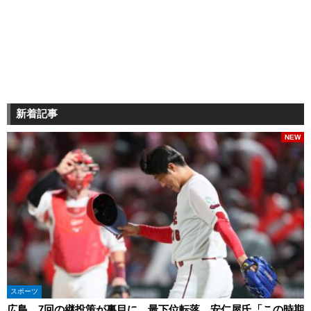
新着記事
NEW
スポーツ
広島、7回の継投策が裏目に…最下位転落 安仁屋氏「この時期