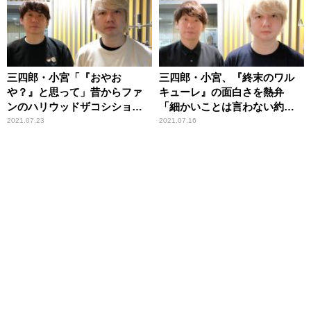
三四郎・小宮「『おやお
三四郎・小宮、『終末のワル
や？』と思って」昔からファ
キューレ』の面白さを熱弁
ンのハリウッドザコシショウ
「細かいことは言わない約束
とのエピソード披露
ね」
2021.07.23
2021.07.16