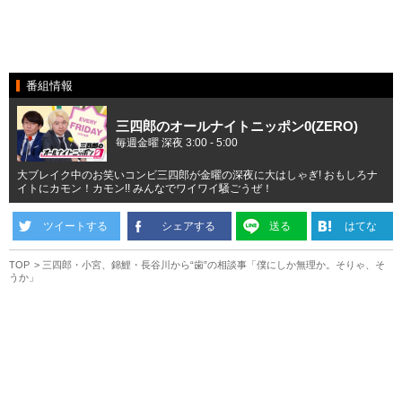
番組情報
三四郎のオールナイトニッポン0(ZERO)
毎週金曜 深夜 3:00 - 5:00
大ブレイク中のお笑いコンビ三四郎が金曜の深夜に大はしゃぎ! おもしろナ
イトにカモン！カモン!! みんなでワイワイ騒ごうぜ！
ツイートする
シェアする
送る
はてな
TOP
三四郎・小宮、錦鯉・長谷川から“歯”の相談事「僕にしか無理か。そりゃ、そ
うか」