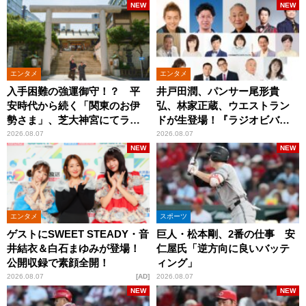
NEW
NEW
エンタメ
エンタメ
入手困難の強運御守！？ 平
井戸田潤、パンサー尾形貴
安時代から続く「関東のお伊
弘、林家正蔵、ウエストラン
勢さま」、芝大神宮にてラン
ドが生登場！『ラジオビバリ
パンプスが合格祈願！
ー昼ズ』
2026.08.07
2026.08.07
NEW
NEW
エンタメ
スポーツ
ゲストにSWEET STEADY・音
巨人・松本剛、2番の仕事 安
井結衣＆白石まゆみが登場！
仁屋氏「逆方向に良いバッテ
公開収録で素顔全開！
ィング」
2026.08.07
AD
2026.08.07
NEW
NEW