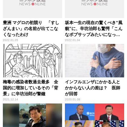
豊洲 マグロの初競り 「すし
坂本一生の現在の驚くべき“風
ざんまい」の名前が出てこな
貌”に、辛坊治郎も驚愕「こん
くなったわけ
なボブサップみたいになって
いるとは」
2022.01.05
2022.01.04
梅毒の感染者数過去最多 全
インフルエンザにかかる人と
国的に増加しているその「背
かからない人の差は？ 医師
景」に辛坊治郎が警鐘
が回答
2021.12.14
2020.01.08