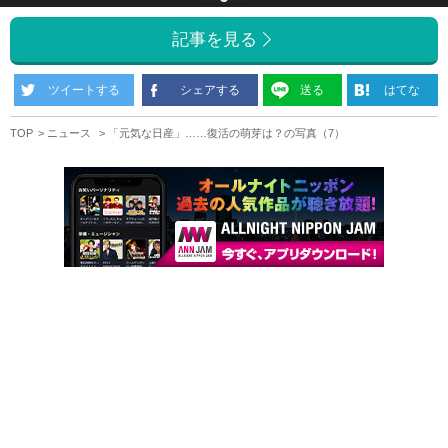
記事を見る
ツイートする
シェアする
送る
はてな
TOP
ニュース
「元気な日産」……復活の萌芽は？の写真（7）