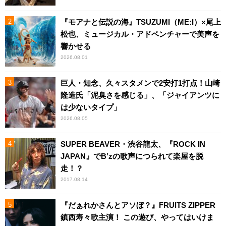
『モアナと伝説の海』TSUZUMI（ME:I）×尾上
松也、ミュージカル・アドベンチャーで美声を
響かせる
2026.08.01
巨人・知念、久々スタメンで2安打1打点！山崎
隆造氏「泥臭さを感じる」、「ジャイアンツに
は少ないタイプ」
2026.08.05
SUPER BEAVER・渋谷龍太、『ROCK IN
JAPAN』でB’zの歌声につられて楽屋を脱
走！？
2017.08.14
『だぁれかさんとアソぼ？』FRUITS ZIPPER
鎮西寿々歌主演！ この遊び、やってはいけま