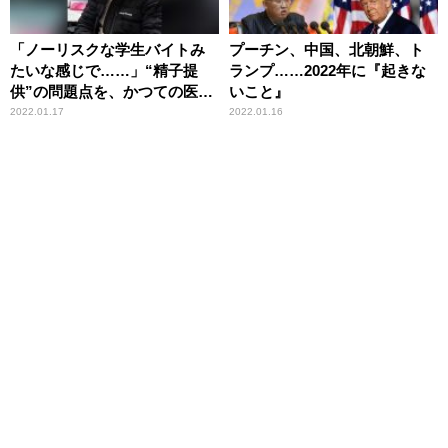
「ノーリスクな学生バイトみ
プーチン、中国、北朝鮮、ト
たいな感じで……」“精子提
ランプ……2022年に『起きな
供”の問題点を、かつての医学
いこと』
部男子学生の事例をもとに辛
2022.01.17
2022.01.16
坊治郎が指摘