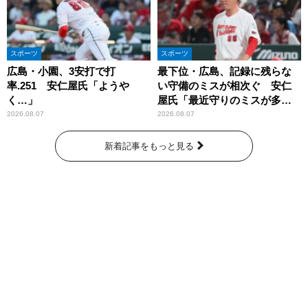
スポーツ
スポーツ
広島・小園、3安打で打
最下位・広島、記録に残らな
率.251 安仁屋氏「ようや
い守備のミスが相次ぐ 安仁
く…」
屋氏「最近守りのミスが多
い」
2026.08.07
2026.08.07
新着記事をもっと見る