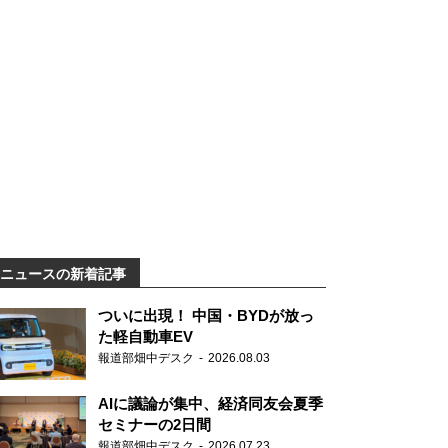
ニュースの新着記事
ついに出現！ 中国・BYDが放っ
た軽自動車EV
報道部畑中デスク
2026.08.03
AIに議論が集中、経済同友会夏季
セミナーの2日間
報道部畑中デスク
2026.07.23