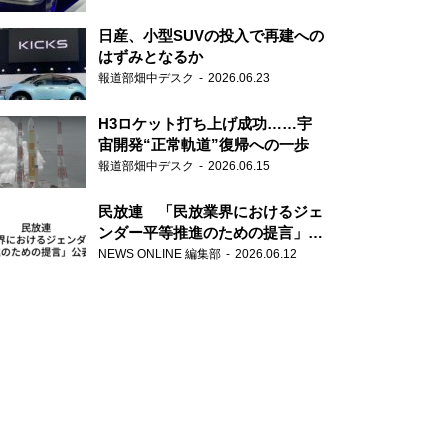
日産、小型SUVの投入で再建への
はずみとなるか
報道部畑中デスク
2026.06.23
H3ロケット打ち上げ成功……宇
宙開発“正常軌道”復帰への一歩
報道部畑中デスク
2026.06.15
民放連 「民放業界におけるジェ
ンダー平等推進のための提言」を
公表
NEWS ONLINE 編集部
2026.06.12