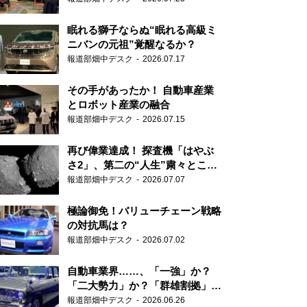
眠れる獅子ならぬ“眠れる高級ミ
ニバンの元祖”覚醒なるか？
報道部畑中デスク
2026.07.17
その手があったか！ 自動車産業
とロボット産業の融合
報道部畑中デスク
2026.07.15
再び偉業達成！ 探査機「はやぶ
さ2」、第二の“人生”粛々とこな
す
報道部畑中デスク
2026.07.07
極論御免！バリューチェーン戦略
の対抗馬は？
報道部畑中デスク
2026.07.02
自動車業界……、「一強」か？
「二大勢力」か？「群雄割拠」
か？
報道部畑中デスク
2026.06.26