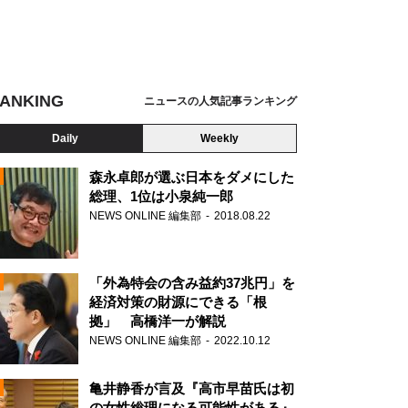
ANKING
ニュースの人気記事ランキング
Daily
Weekly
森永卓郎が選ぶ日本をダメにした
総理、1位は小泉純一郎
NEWS ONLINE 編集部
2018.08.22
N
「外為特会の含み益約37兆円」を
経済対策の財源にできる「根
拠」 高橋洋一が解説
NEWS ONLINE 編集部
2022.10.12
亀井静香が言及『高市早苗氏は初
の女性総理になる可能性がある』