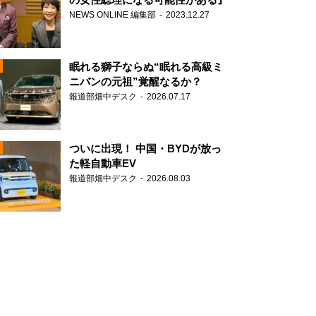
NEWS ONLINE 編集部
2023.12.27
眠れる獅子ならぬ“眠れる高級ミ
ニバンの元祖”覚醒なるか？
報道部畑中デスク
2026.07.17
N
ついに出現！ 中国・BYDが放っ
た軽自動車EV
報道部畑中デスク
2026.08.03
N