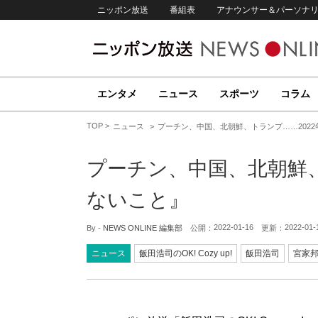
ニッポン放送
番組表
アナウンサー＆パーソナ
エンタメ
ニュース
スポーツ
コラム
TOP
ニュース
プーチン、中国、北朝鮮、トランプ……202
プーチン、中国、北朝鮮、
ないこと』
2022-01-16
2022-01-
By -
NEWS ONLINE 編集部
公開：
更新：
ニュース
飯田浩司のOK! Cozy up!
飯田浩司
宮家