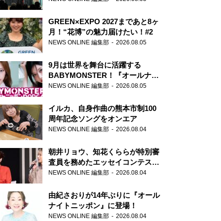
GREEN×EXPO 2027まであと8ヶ
月！“花博”の魅力届けたい！#2
NEWS ONLINE 編集部
2026.08.05
9月は世界を舞台に活躍する
BABYMONSTER！『オールナイ
トニッポンPODCAST』月替わり
NEWS ONLINE 編集部
2026.08.05
パーソナリティ
イルカ、自身作曲の熊本市制100
周年記念ソングをオンエア
NEWS ONLINE 編集部
2026.08.04
朝井リョウ、知花くららが特別審
査員を務めたエッセイコンテスト
の特別番組「#いまあなたに伝え
NEWS ONLINE 編集部
2026.08.04
たいこと」
由紀さおりが14年ぶりに『オール
ナイトニッポン』に登場！
NEWS ONLINE 編集部
2026.08.04