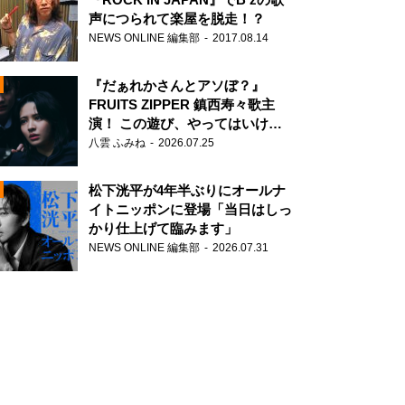
声につられて楽屋を脱走！？
NEWS ONLINE 編集部
2017.08.14
『だぁれかさんとアソぼ？』
FRUITS ZIPPER 鎮西寿々歌主
演！ この遊び、やってはいけま
せん。
八雲 ふみね
2026.07.25
N
松下洸平が4年半ぶりにオールナ
イトニッポンに登場「当日はしっ
かり仕上げて臨みます」
NEWS ONLINE 編集部
2026.07.31
N