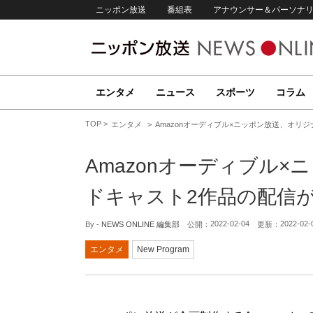
ニッポン放送
番組表
アナウンサー＆パーソナ
エンタメ
ニュース
スポーツ
コラム
TOP
エンタメ
Amazonオーディブル×ニッポン放送、オリ
Amazonオーディブル
ドキャスト2作品の配信
2022-02-04
2022-02-
By -
NEWS ONLINE 編集部
公開：
更新：
エンタメ
New Program