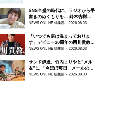
SNS全盛の時代に、ラジオから手
書きのぬくもりを… 鈴木杏樹の
直筆はがきが届く！
NEWS ONLINE 編集部
2026.08.03
『MUSIC10』こちら有楽町駅前
郵便局
「いつでも肩は温まっておりま
す」デビュー30周年の西川貴教が
『オールナイトニッポン』に登
NEWS ONLINE 編集部
2026.08.03
場！
サンド伊達、竹内まりやと”メル
友”に 「今ほぼ毎日」メールのや
り取り明かす
NEWS ONLINE 編集部
2026.08.03