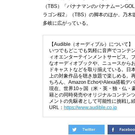
（TBS）「バナナマンのバナナムーンGO
ラゴン桜2」（TBS）の脚本のほか、乃木坂
多岐に広がっている。
【Audible（オーディブル）について】
いつでもどこでも気軽に音声でコンテ
ィオエンターテインメントサービス。
なオーディオブックや、ニュースから
ドキャストなどを取り揃えている。日本
上の対象作品を聴き放題で楽しめる。
ちろん、Amazon EchoやAlexa搭
現在、世界10ヶ国（米・英・独・仏・
籍との同時発売やオリジナルコンテン
メントの先駆者として可能性に挑戦し
URL：
https://www.audible.co.jp