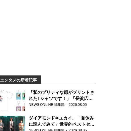
エンタメの新着記事
「私のプリティな顔がプリントさ
れたTシャツです！」『長浜広奈
天下無双』初の番組グッズ発売
NEWS ONLINE 編集部
2026.08.05
ダイアモンド✡ユカイ、「夏休み
に読んでみて」世界的ベストセラ
ー『アナスタシア』を紹介
NEWS ONLINE 編集部
2026.08.05