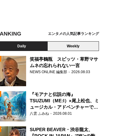
ANKING
エンタメの人気記事ランキング
Daily
Weekly
笑福亭鶴瓶 スピッツ・草野マサ
ムネの忘れられない一言
NEWS ONLINE 編集部
2026.08.03
N
『モアナと伝説の海』
TSUZUMI（ME:I）×尾上松也、ミ
ュージカル・アドベンチャーで美
声を響かせる
八雲 ふみね
2026.08.01
SUPER BEAVER・渋谷龍太、
『ROCK IN JAPAN』でB’zの歌