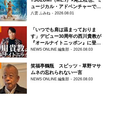
ュージカル・アドベンチャーで美
声を響かせる
八雲 ふみね
2026.08.01
「いつでも肩は温まっておりま
す」デビュー30周年の西川貴教が
『オールナイトニッポン』に登
場！
NEWS ONLINE 編集部
2026.08.03
N
笑福亭鶴瓶 スピッツ・草野マサ
ムネの忘れられない一言
NEWS ONLINE 編集部
2026.08.03
N