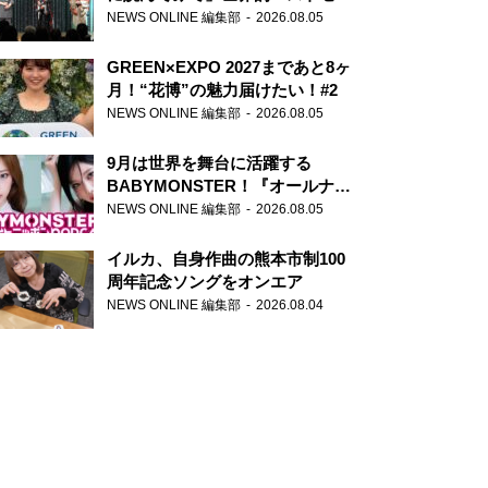
ー『アナスタシア』を紹介
NEWS ONLINE 編集部
2026.08.05
GREEN×EXPO 2027まであと8ヶ
月！“花博”の魅力届けたい！#2
NEWS ONLINE 編集部
2026.08.05
9月は世界を舞台に活躍する
BABYMONSTER！『オールナイ
トニッポンPODCAST』月替わり
NEWS ONLINE 編集部
2026.08.05
パーソナリティ
イルカ、自身作曲の熊本市制100
周年記念ソングをオンエア
NEWS ONLINE 編集部
2026.08.04