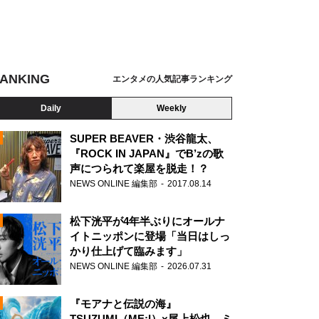
ANKING
エンタメの人気記事ランキング
Daily
Weekly
SUPER BEAVER・渋谷龍太、
『ROCK IN JAPAN』でB’zの歌
声につられて楽屋を脱走！？
N
NEWS ONLINE 編集部
2017.08.14
松下洸平が4年半ぶりにオールナ
イトニッポンに登場「当日はしっ
かり仕上げて臨みます」
NEWS ONLINE 編集部
2026.07.31
『モアナと伝説の海』
TSUZUMI（ME:I）×尾上松也、ミ