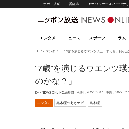
ニッポン放送
番組表
アナウンサー＆パーソナ
エンタメ
ニュース
スポーツ
コラム
TOP
エンタメ
“7歳”を演じるウエンツ瑛士「すね毛、剃っ
“7歳”を演じるウエンツ
のかな？」
2022-02-07
2022-02-
By -
NEWS ONLINE 編集部
公開：
更新：
エンタメ
黒木瞳のあさナビ
黒木瞳