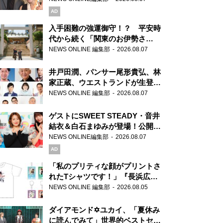
AD
入手困難の強運御守！？ 平安時
代から続く「関東のお伊勢さ
ま」、芝大神宮にてランパンプス
NEWS ONLINE 編集部
2026.08.07
が合格祈願！
井戸田潤、パンサー尾形貴弘、林
家正蔵、ウエストランドが生登
場！『ラジオビバリー昼ズ』
NEWS ONLINE 編集部
2026.08.07
ゲストにSWEET STEADY・音井
結衣＆白石まゆみが登場！公開収
録で素顔全開！
NEWS ONLINE編集部
2026.08.07
AD
「私のプリティな顔がプリントさ
れたTシャツです！」『長浜広奈
天下無双』初の番組グッズ発売
NEWS ONLINE 編集部
2026.08.05
ダイアモンド✡ユカイ、「夏休み
に読んでみて」世界的ベストセラ