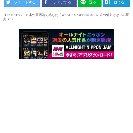
ツイートする
シェアする
送る
はてな
TOP
コラム
本州最西端で感じた「WEST EXPRESS銀河」の旅の魅力とは？の写
真（5）