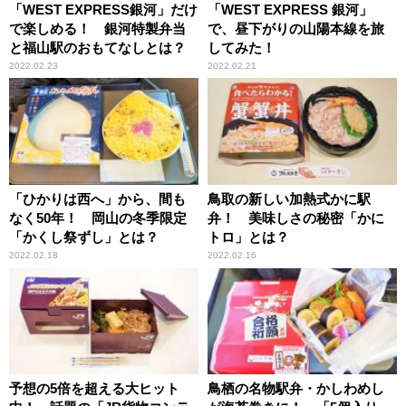
「WEST EXPRESS銀河」だけ
「WEST EXPRESS 銀河」
で楽しめる！ 銀河特製弁当
で、昼下がりの山陽本線を旅
と福山駅のおもてなしとは？
してみた！
2022.02.23
2022.02.21
「ひかりは西へ」から、間も
鳥取の新しい加熱式かに駅
なく50年！ 岡山の冬季限定
弁！ 美味しさの秘密「かに
「かくし祭ずし」とは？
トロ」とは？
2022.02.18
2022.02.16
予想の5倍を超える大ヒット
鳥栖の名物駅弁・かしわめし