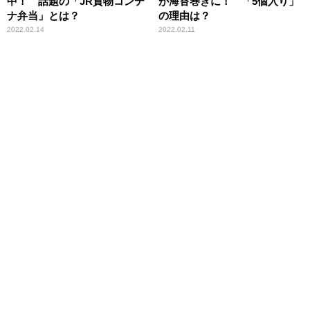
中！ 話題の「JR貨物コンテ
が海苔巻きに！ 「5個入り」
ナ弁当」とは？
の理由は？
2022.02.14
2022.02.11