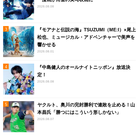
2026.08.08
『モアナと伝説の海』TSUZUMI（ME:I）×尾上
松也、ミュージカル・アドベンチャーで美声を
響かせる
2026.08.01
『中島健人のオールナイトニッポン』放送決
定！
2026.08.08
ヤクルト、奥川の完封勝利で連敗を止める！山
本昌氏「勝つにはこういう形しかない」
2026.08.07