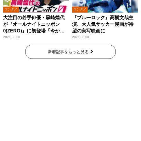
エンタメ
エンタメ
大注目の若手俳優・黒崎煌代
『ブルーロック』高橋文哉主
が『オールナイトニッポン
演、大人気サッカー漫画が待
0(ZERO)』に初登場「今から
望の実写映画に
とてもワクワクしておりま
2026.08.08
2026.08.08
す！」
新着記事をもっと見る