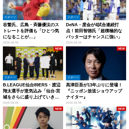
スポーツ
スポーツ
谷繁氏、広島・斉藤優汰のス
DeNA・度会が4試合連続打
トレートを評価も「ひとつ気
点！前田智徳氏「超積極的な
になることが…」
バッターはチャンスに強い」
2026.08.08
2026.08.08
NEW
NEW
スポーツ
スポーツ
B.LEAGUE仙台89ERS・渡辺
髙津臣吾が13年ぶりに登場！
翔太選手が意気込み「仙台‧宮
『ニッポン放送ショウアップ
城をさらに盛り上げていきた
ナイター』
いです」
2026.08.08
2026.08.08
NEW
NEW