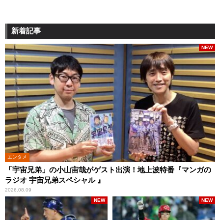
新着記事
NEW
エンタメ
「宇宙兄弟」の小山宙哉がゲスト出演！地上波特番『マンガの
ラジオ 宇宙兄弟スペシャル 』
2026.08.09
NEW
NEW