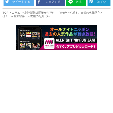
ツイートする
シェアする
送る
はてな
TOP
コラム
北陸新幹線開業から7年！ “かがやき”増す、金沢の名物駅弁と
は？ ～金沢駅弁・大友楼の写真（4）