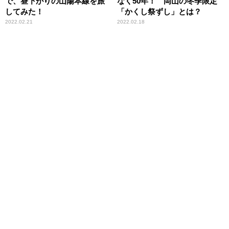
で、昼下がりの山陽本線を旅
なく50年！ 岡山の冬季限定
してみた！
「かくし祭ずし」とは？
2022.02.21
2022.02.18