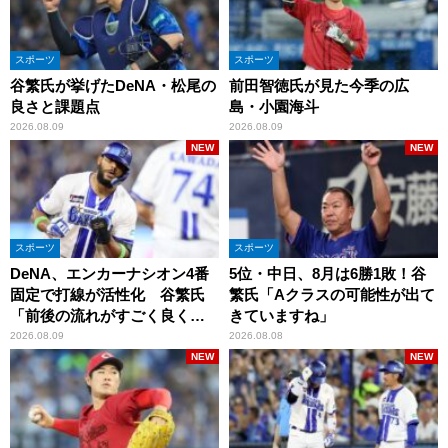
スポーツ
スポーツ
谷繁氏が挙げたDeNA・松尾の
前田智徳氏が見た今季の広
良さと課題点
島・小園海斗
2026.08.09
2026.08.09
NEW
NEW
スポーツ
スポーツ
DeNA、エンカーナシオン4番
5位・中日、8月は6勝1敗！谷
固定で打線が活性化 谷繁氏
繁氏「Aクラスの可能性が出て
「前後の流れがすごく良くな
きていますね」
りましたね」
2026.08.09
2026.08.08
NEW
NEW