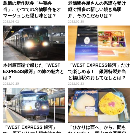
鳥栖の新作駅弁「牛鶏弁
老舗駅弁屋さんの系譜を受け
当」、かつての名物駅弁をオ
継ぐ博多の新しい焼き鳥駅
マージュした隠し味とは？
弁、そのこだわりは？
2022.03.02
2022.02.28
本州最西端で感じた「WEST
「WEST EXPRESS銀河」だけ
EXPRESS銀河」の旅の魅力と
で楽しめる！ 銀河特製弁当
は？
と福山駅のおもてなしとは？
2022.02.25
2022.02.23
「WEST EXPRESS 銀河」
「ひかりは西へ」から、間も