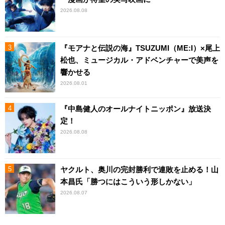
2026.08.08
『モアナと伝説の海』TSUZUMI（ME:I）×尾上
松也、ミュージカル・アドベンチャーで美声を
響かせる
2026.08.01
『中島健人のオールナイトニッポン』放送決
定！
2026.08.08
ヤクルト、奥川の完封勝利で連敗を止める！山
本昌氏「勝つにはこういう形しかない」
2026.08.07