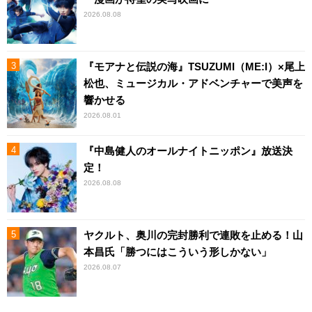
2026.08.08
『モアナと伝説の海』TSUZUMI（ME:I）×尾上
松也、ミュージカル・アドベンチャーで美声を
響かせる
2026.08.01
『中島健人のオールナイトニッポン』放送決
定！
2026.08.08
ヤクルト、奥川の完封勝利で連敗を止める！山
本昌氏「勝つにはこういう形しかない」
2026.08.07