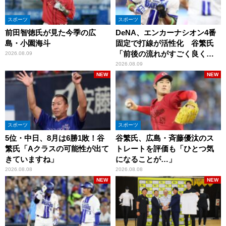
スポーツ
スポーツ
前田智徳氏が見た今季の広
DeNA、エンカーナシオン4番
島・小園海斗
固定で打線が活性化 谷繁氏
「前後の流れがすごく良くな
2026.08.09
りましたね」
2026.08.09
NEW
NEW
スポーツ
スポーツ
5位・中日、8月は6勝1敗！谷
谷繁氏、広島・斉藤優汰のス
繁氏「Aクラスの可能性が出て
トレートを評価も「ひとつ気
きていますね」
になることが…」
2026.08.08
2026.08.08
NEW
NEW