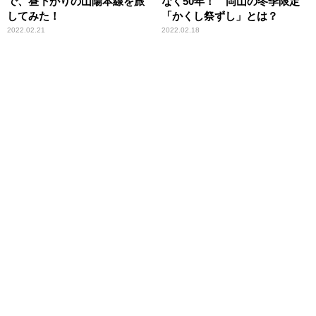
で、昼下がりの山陽本線を旅
なく50年！ 岡山の冬季限定
してみた！
「かくし祭ずし」とは？
2022.02.21
2022.02.18