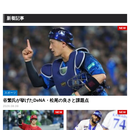
新着記事
NEW
スポーツ
谷繁氏が挙げたDeNA・松尾の良さと課題点
2026.08.09
NEW
NEW