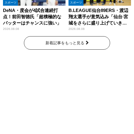
スポーツ
スポーツ
DeNA・度会が4試合連続打
B.LEAGUE仙台89ERS・渡辺
点！前田智徳氏「超積極的な
翔太選手が意気込み「仙台‧宮
バッターはチャンスに強い」
城をさらに盛り上げていきた
いです」
2026.08.08
2026.08.08
新着記事をもっと見る