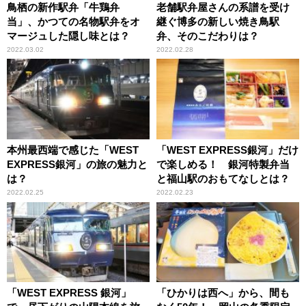
鳥栖の新作駅弁「牛鶏弁
老舗駅弁屋さんの系譜を受け
当」、かつての名物駅弁をオ
継ぐ博多の新しい焼き鳥駅
マージュした隠し味とは？
弁、そのこだわりは？
2022.03.02
2022.02.28
本州最西端で感じた「WEST
「WEST EXPRESS銀河」だけ
EXPRESS銀河」の旅の魅力と
で楽しめる！ 銀河特製弁当
は？
と福山駅のおもてなしとは？
2022.02.25
2022.02.23
「WEST EXPRESS 銀河」
「ひかりは西へ」から、間も