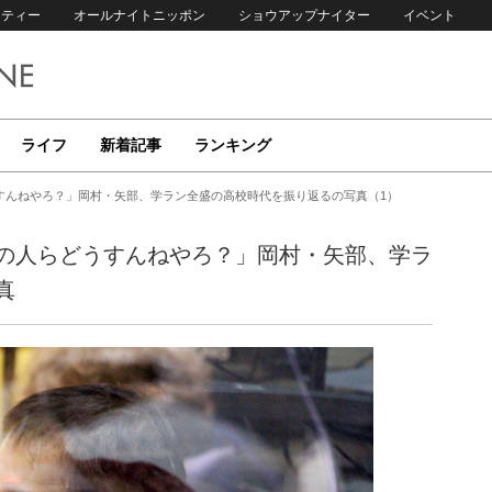
リティー
オールナイトニッポン
ショウアップナイター
イベント
ライフ
新着記事
ランキング
すんねやろ？」岡村・矢部、学ラン全盛の高校時代を振り返るの写真（1）
の人らどうすんねやろ？」岡村・矢部、学ラ
真