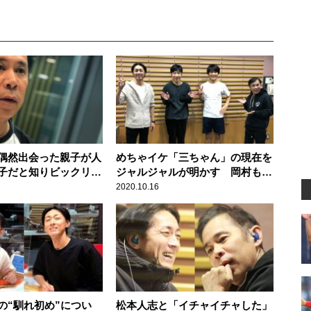
偶然出会った親子が人
めちゃイケ「三ちゃん」の現在を
子だと知りビックリ！
ジャルジャルが明かす 岡村も今
しといて良かった」
後に期待
2020.10.16
の“馴れ初め”につい
松本人志と「イチャイチャした」