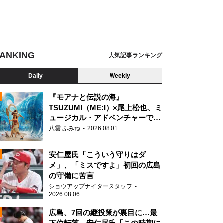
ANKING
人気記事ランキング
Daily
Weekly
『モアナと伝説の海』
TSUZUMI（ME:I）×尾上松也、ミ
ュージカル・アドベンチャーで美
N
声を響かせる
八雲 ふみね
2026.08.01
ティナイン・矢部浩之
安仁屋氏「こういう守りはダ
メ」、「ミスですよ」初回の広島
の守備に苦言
ショウアップナイタースタッフ
2026.08.06
広島、7回の継投策が裏目に…最
下位転落 安仁屋氏「この時期に