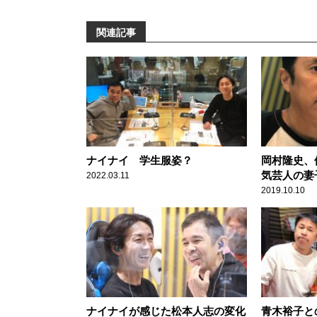
関連記事
ナイナイ 学生服姿？
岡村隆史、
気芸人の妻
2022.03.11
「愛想よく
2019.10.10
ナイナイが感じた松本人志の変化
青木裕子と