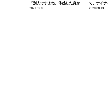
「別人ですよね。体感した身から
て、ナイナ
すると」
で大激論！
2021.09.03
2020.08.13