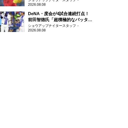
ショウアップナイタースタッフ
2026.08.08
DeNA・度会が4試合連続打点！
前田智徳氏「超積極的なバッター
はチャンスに強い」
ショウアップナイタースタッフ
2026.08.08