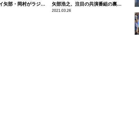
イ矢部・岡村がラジオ
矢部浩之、注目の共演番組の裏側
を語る
2021.03.26