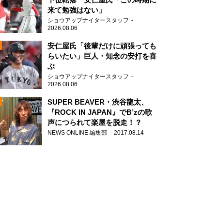
来て勉強はない」
ショウアップナイタースタッフ
2026.08.06
安仁屋氏「後輩だけに頑張っても
らいたい」巨人・知念の安打を喜
ぶ
N
ショウアップナイタースタッフ
AD
2026.08.06
SUPER BEAVER・渋谷龍太、
『ROCK IN JAPAN』でB’zの歌
声につられて楽屋を脱走！？
NEWS ONLINE 編集部
2017.08.14
2