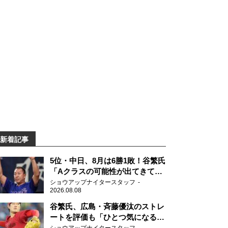
新着記事
5位・中日、8月は6勝1敗！谷繁氏
「Aクラスの可能性が出てきてい
ますね」
ショウアップナイタースタッフ
2026.08.08
谷繁氏、広島・斉藤優汰のストレ
ートを評価も「ひとつ気になるこ
とが…」