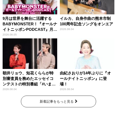
9月は世界を舞台に活躍する
イルカ、自身作曲の熊本市制
BABYMONSTER！『オールナ
100周年記念ソングをオンエア
イトニッポンPODCAST』月替
2026.08.04
わりパーソナリティ
2026.08.05
朝井リョウ、知花くららが特
由紀さおりが14年ぶりに『オ
別審査員を務めたエッセイコ
ールナイトニッポン』に登
ンテストの特別番組「#いまあ
場！
なたに伝えたいこと」
2026.08.04
2026.08.04
新着記事をもっと見る