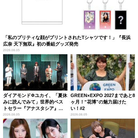
「私のプリティな顔がプリントされたTシャツです！」『長浜
広奈 天下無双』初の番組グッズ発売
2026.08.05
ダイアモンド✡ユカイ、「夏休
GREEN×EXPO 2027まであと8
みに読んでみて」世界的ベス
ヶ月！“花博”の魅力届けた
トセラー『アナスタシア』を
い！#2
紹介
2026.08.05
2026.08.05