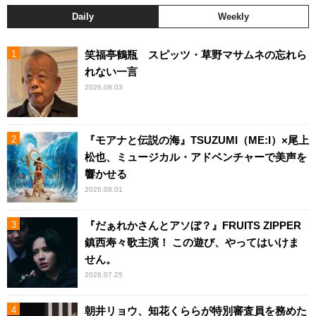
Daily
Weekly
笑福亭鶴瓶 スピッツ・草野マサムネの忘れら
れない一言
2026.08.03
『モアナと伝説の海』TSUZUMI（ME:I）×尾上
松也、ミュージカル・アドベンチャーで美声を
響かせる
2026.08.01
『だぁれかさんとアソぼ？』FRUITS ZIPPER
鎮西寿々歌主演！ この遊び、やってはいけま
せん。
2026.07.25
朝井リョウ、知花くららが特別審査員を務めた