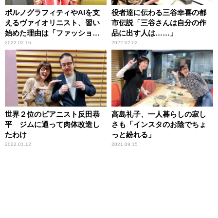
ポルノグラフィティやAIを支
役者達に伝わる三谷幸喜の都
えるヴァイオリニスト、習い
市伝説「三谷さんは自分の作
始めた理由は「ファッショ
品に出す人は……」
ン」 やめなかった理由は
2022.02.16
2022.02.02
「親の根性」
世界２位のピアニスト反田恭
高島礼子、一人暮らしの寂し
平 ジムに通って肉体改造し
さも「インスタのお陰でちょ
たわけ
っと紛れる」
2022.01.12
2021.09.15