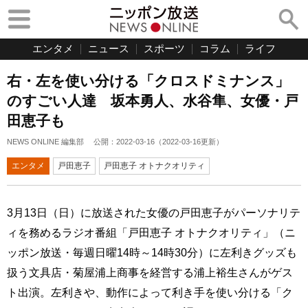
エンタメ
ニュース
スポーツ
コラム
ライフ
右・左を使い分ける「クロスドミナンス」
のすごい人達 坂本勇人、水谷隼、女優・戸
田恵子も
NEWS ONLINE 編集部
公開：
2022-03-16
（
2022-03-16
更新）
エンタメ
戸田恵子
戸田恵子 オトナクオリティ
3月13日（日）に放送された女優の戸田恵子がパーソナリテ
ィを務めるラジオ番組「戸田恵子 オトナクオリティ」（ニ
ッポン放送・毎週日曜14時～14時30分）に左利きグッズも
扱う文具店・菊屋浦上商事を経営する浦上裕生さんがゲス
ト出演。左利きや、動作によって利き手を使い分ける「ク