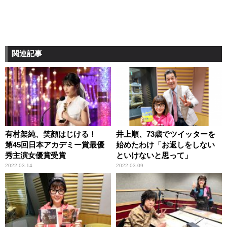
関連記事
有村架純、笑顔はじける！
井上順、73歳でツイッターを
第45回日本アカデミー賞最優
始めたわけ「お返しをしない
秀主演女優賞受賞
といけないと思って」
2022.03.14
2022.03.09