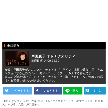
番組情報
戸田恵子 オトナクオリティ
毎週日曜 14:00-14:30
女優・戸田恵子が大人のクオリティ・オブ・ライフ（上質で豊な生活）をエ
ンジョイするための「人・モノ・コト」にフォーカスする番組です。
大人の会話が弾むプチトリビア、大人が生活に取り入れたくなる情報をお届
けする30分。ぜひお付き合いください。
ツイートする
シェアする
送る
はてな
TOP
エンタメ
右・左を使い分ける「クロスドミナンス」のすごい人達 坂本勇
人、水谷隼、女優・戸田恵子も