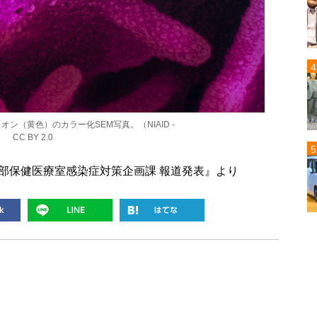
オン（黄色）のカラー化SEM写真。（NIAID -
より） CC BY 2.0
療部保健医療室感染症対策企画課 報道発表』より