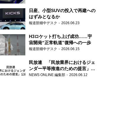
日産、小型SUVの投入で再建への
はずみとなるか
報道部畑中デスク
2026.06.23
H3ロケット打ち上げ成功……宇
宙開発“正常軌道”復帰への一歩
報道部畑中デスク
2026.06.15
民放連 「民放業界におけるジェ
ンダー平等推進のための提言」を
公表
NEWS ONLINE 編集部
2026.06.12