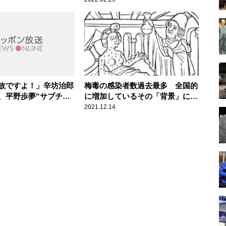
態”
故ですよ！」辛坊治郎
梅毒の感染者数過去最多 全国的
、平野歩夢“サブチャ
に増加しているその「背景」に辛
替え”の酷さ
坊治郎が警鐘
2021.12.14