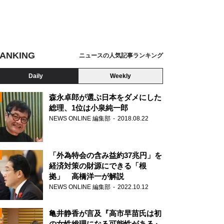
ANKING
ニュースの人気記事ランキング
Daily
Weekly
森永卓郎が選ぶ日本をダメにした
総理、1位は小泉純一郎
NEWS ONLINE 編集部
2018.08.22
N
「外為特会の含み益約37兆円」を
経済対策の財源にできる「根
拠」 高橋洋一が解説
NEWS ONLINE 編集部
2022.10.12
亀井静香が言及『高市早苗氏は初
の女性総理になる可能性がある』