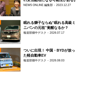
NEWS ONLINE 編集部
2023.12.27
眠れる獅子ならぬ“眠れる高級ミ
ニバンの元祖”覚醒なるか？
報道部畑中デスク
2026.07.17
N
ついに出現！ 中国・BYDが放っ
た軽自動車EV
報道部畑中デスク
2026.08.03
N