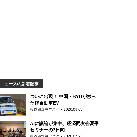
ニュースの新着記事
ついに出現！ 中国・BYDが放っ
た軽自動車EV
報道部畑中デスク
2026.08.03
AIに議論が集中、経済同友会夏季
セミナーの2日間
報道部畑中デスク
2026.07.23