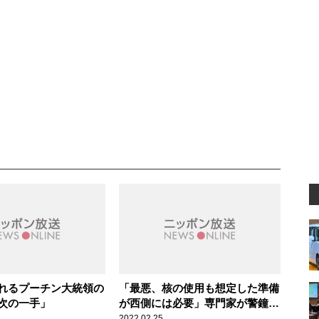
れるプーチン大統領の
「最悪、核の使用も想定した準備
次の一手」
が西側には必要」専門家が警鐘を
鳴らすプーチン大統領の“精神状
2022.02.25