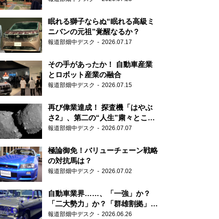
眠れる獅子ならぬ“眠れる高級ミ
ニバンの元祖”覚醒なるか？
報道部畑中デスク
2026.07.17
その手があったか！ 自動車産業
とロボット産業の融合
報道部畑中デスク
2026.07.15
再び偉業達成！ 探査機「はやぶ
さ2」、第二の“人生”粛々とこな
す
報道部畑中デスク
2026.07.07
極論御免！バリューチェーン戦略
の対抗馬は？
報道部畑中デスク
2026.07.02
自動車業界……、「一強」か？
「二大勢力」か？「群雄割拠」
か？
報道部畑中デスク
2026.06.26