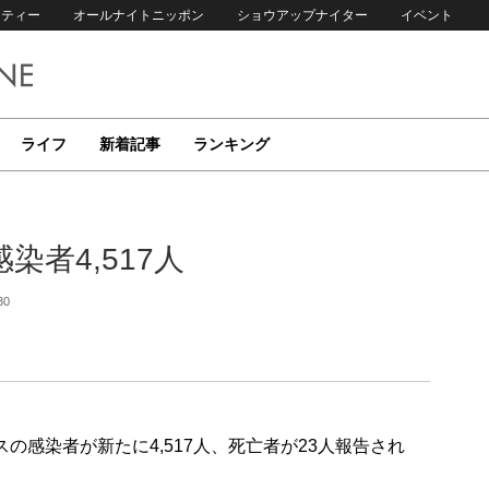
リティー
オールナイトニッポン
ショウアップナイター
イベント
ライフ
新着記事
ランキング
者4,517人
30
の感染者が新たに4,517人、死亡者が23人報告され