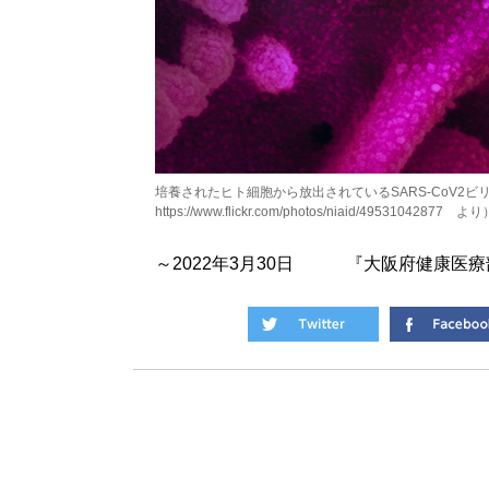
培養されたヒト細胞から放出されているSARS-CoV2ビリ
https://www.flickr.com/photos/niaid/49531042877 
～2022年3月30日 『大阪府健康医