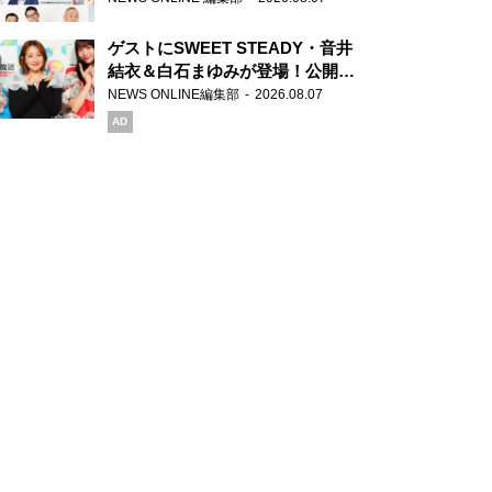
ゲストにSWEET STEADY・音井
結衣＆白石まゆみが登場！公開収
録で素顔全開！
NEWS ONLINE編集部
2026.08.07
AD