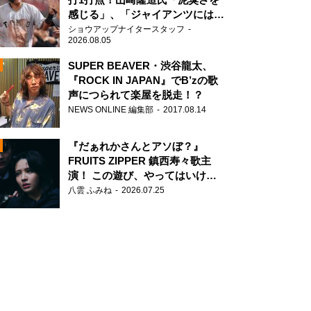
感じる」、「ジャイアンツには少
ないタイプ」
ショウアップナイタースタッフ
2026.08.05
SUPER BEAVER・渋谷龍太、
『ROCK IN JAPAN』でB’zの歌
声につられて楽屋を脱走！？
N
NEWS ONLINE 編集部
2017.08.14
AD
『だぁれかさんとアソぼ？』
FRUITS ZIPPER 鎮西寿々歌主
演！ この遊び、やってはいけま
せん。
八雲 ふみね
2026.07.25
2