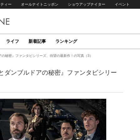
リティー
オールナイトニッポン
ショウアップナイター
イベント
ライフ
新着記事
ランキング
アの秘密』ファンタビシリーズ、待望の最新作！の写真（3）
とダンブルドアの秘密』ファンタビシリー