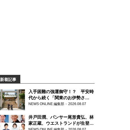
新着記事
入手困難の強運御守！？ 平安時
代から続く「関東のお伊勢さ
ま」、芝大神宮にてランパンプス
NEWS ONLINE 編集部
2026.08.07
が合格祈願！
井戸田潤、パンサー尾形貴弘、林
家正蔵、ウエストランドが生登
場！『ラジオビバリー昼ズ』
NEWS ONLINE 編集部
2026.08.07