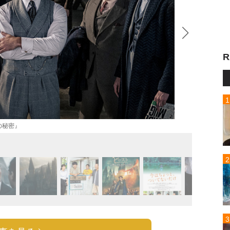
R
『ファ
の秘密』