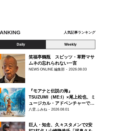
ANKING
人気記事ランキング
ンタスティック・ビーストとダンブルドアの秘密』
Daily
Weekly
笑福亭鶴瓶 スピッツ・草野マサ
ムネの忘れられない一言
NEWS ONLINE 編集部
2026.08.03
N
『モアナと伝説の海』
TSUZUMI（ME:I）×尾上松也、ミ
ュージカル・アドベンチャーで美
声を響かせる
八雲 ふみね
2026.08.01
巨人・知念、久々スタメンで2安
打1打点！山崎隆造氏「泥臭さを