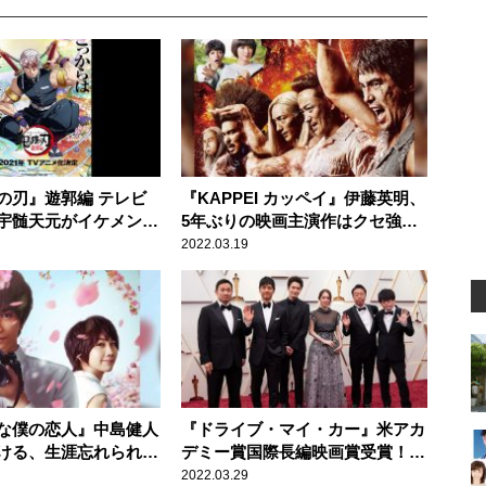
の刃』遊郭編 テレビ
『KAPPEI カッペイ』伊藤英明、
宇髄天元がイケメンす
5年ぶりの映画主演作はクセ強す
ぎ？
2022.03.19
な僕の恋人』中島健人
『ドライブ・マイ・カー』米アカ
ける、生涯忘れられな
デミー賞国際長編映画賞受賞！
その国際的に愛される所以
2022.03.29