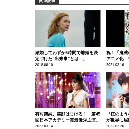
関連記事
結婚してわずか6時間で離婚を決
祝！『鬼滅
定づけた“出来事”とは…。
アニメ化 
ぎる！！
2018.08.10
2021.02.16
有村架純、笑顔はじける！ 第45
『桜のよう
回日本アカデミー賞最優秀主演女
が世界に届
優賞受賞
い恋
2022.03.14
2022.03.26