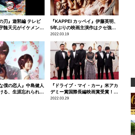
の刃』遊郭編 テレビ
『KAPPEI カッペイ』伊藤英明、
宇髄天元がイケメンす
5年ぶりの映画主演作はクセ強す
ぎ？
2022.03.19
な僕の恋人』中島健人
『ドライブ・マイ・カー』米アカ
ける、生涯忘れられな
デミー賞国際長編映画賞受賞！
その国際的に愛される所以
2022.03.29