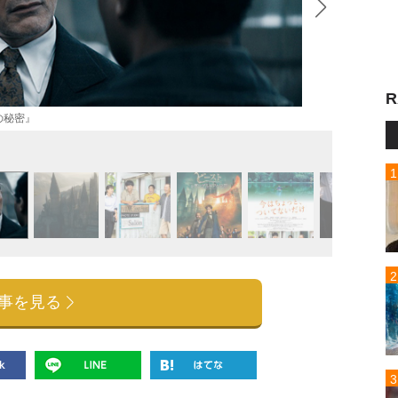
R
の秘密』
『ファ
事を見る