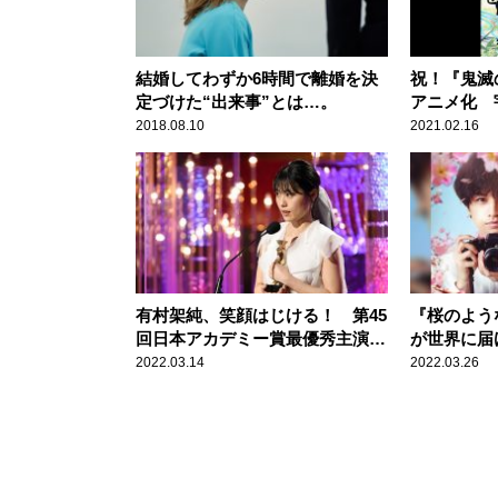
結婚してわずか6時間で離婚を決
祝！『鬼滅
定づけた“出来事”とは…。
アニメ化 
ぎる！！
2018.08.10
2021.02.16
有村架純、笑顔はじける！ 第45
『桜のよう
回日本アカデミー賞最優秀主演女
が世界に届
優賞受賞
い恋
2022.03.14
2022.03.26