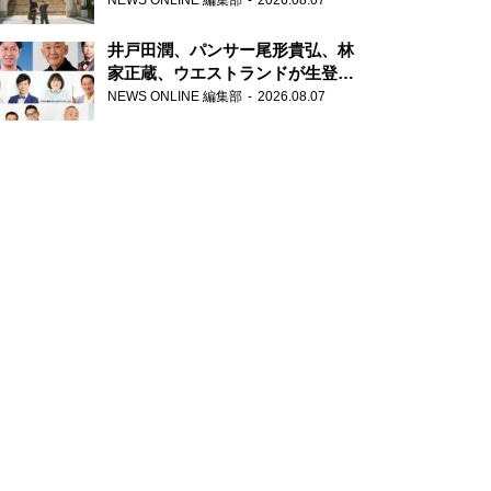
NEWS ONLINE 編集部
2026.08.07
が合格祈願！
井戸田潤、パンサー尾形貴弘、林
家正蔵、ウエストランドが生登
場！『ラジオビバリー昼ズ』
NEWS ONLINE 編集部
2026.08.07