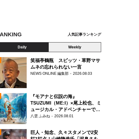
ANKING
人気記事ランキング
ンタスティック・ビーストとダンブルドアの秘密』
Daily
Weekly
笑福亭鶴瓶 スピッツ・草野マサ
ムネの忘れられない一言
NEWS ONLINE 編集部
2026.08.03
N
『モアナと伝説の海』
TSUZUMI（ME:I）×尾上松也、ミ
ュージカル・アドベンチャーで美
声を響かせる
八雲 ふみね
2026.08.01
巨人・知念、久々スタメンで2安
打1打点！山崎隆造氏「泥臭さを