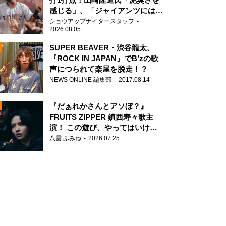
感じる」、「ジャイアンツには少
ないタイプ」
ショウアップナイタースタッフ
2026.08.05
SUPER BEAVER・渋谷龍太、
『ROCK IN JAPAN』でB’zの歌
声につられて楽屋を脱走！？
N
NEWS ONLINE 編集部
2017.08.14
AD
『だぁれかさんとアソぼ？』
FRUITS ZIPPER 鎮西寿々歌主
演！ この遊び、やってはいけま
せん。
八雲 ふみね
2026.07.25
2