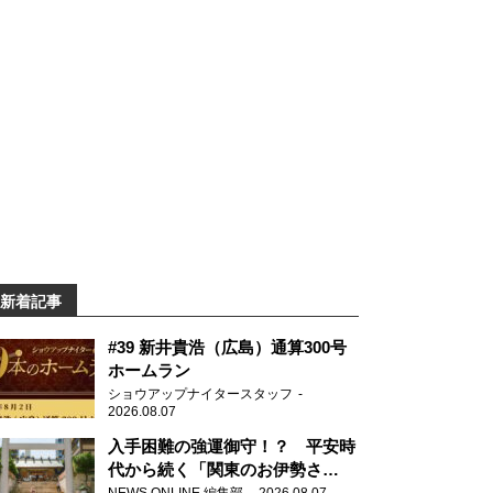
新着記事
#39 新井貴浩（広島）通算300号
ホームラン
ショウアップナイタースタッフ
2026.08.07
入手困難の強運御守！？ 平安時
代から続く「関東のお伊勢さ
ま」、芝大神宮にてランパンプス