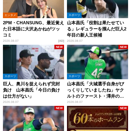
エンタメ
スポーツ
2PM・CHANSUNG、最近覚え
山本昌氏「役割は果たせてい
た日本語に大沢あかねがツッ
る」レギュラーを掴んだ巨人2
コミ
年目の新人王候補
2026.08.07
AD
2026.08.07
NEW
NEW
スポーツ
スポーツ
巨人、奥川を捉えられず完封
山本昌氏「大城選手自身がび
負け 山本昌氏「今日の負け
っくりしていましたね」ヤク
は仕方がない」
ルトのファースト・澤井の判
断を評価
2026.08.07
2026.08.07
NEW
NEW