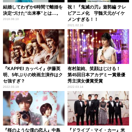
結婚してわずか6時間で離婚を
祝！『鬼滅の刃』遊郭編 テレ
決定づけた“出来事”とは…。
ビアニメ化 宇髄天元がイケ
メンすぎる！！
2018.08.10
2021.02.16
『KAPPEI カッペイ』伊藤英
有村架純、笑顔はじける！
明、5年ぶりの映画主演作はク
第45回日本アカデミー賞最優
セ強すぎ？
秀主演女優賞受賞
2022.03.19
2022.03.14
『桜のような僕の恋人』中島
『ドライブ・マイ・カー』米