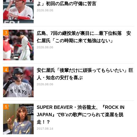
よ」初回の広島の守備に苦言
2026.08.06
広島、7回の継投策が裏目に…最下位転落 安
仁屋氏「この時期に来て勉強はない」
2026.08.06
安仁屋氏「後輩だけに頑張ってもらいたい」巨
人・知念の安打を喜ぶ
2026.08.06
SUPER BEAVER・渋谷龍太、『ROCK IN
JAPAN』でB’zの歌声につられて楽屋を脱
走！？
2017.08.14