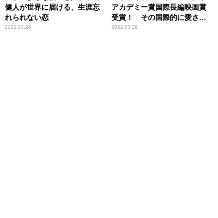
健人が世界に届ける、生涯忘
アカデミー賞国際長編映画賞
れられない恋
受賞！ その国際的に愛され
る所以
2022.03.26
2022.03.29