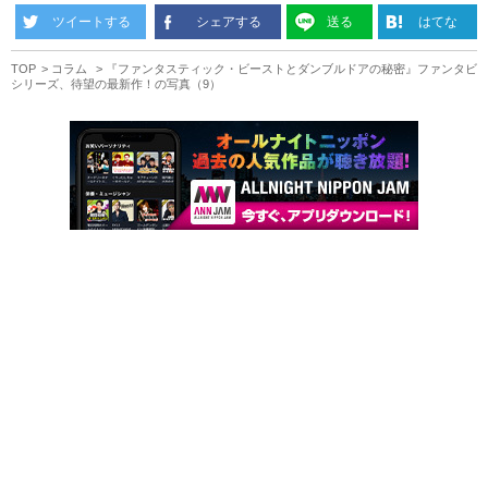
ツイートする
シェアする
送る
はてな
TOP
コラム
『ファンタスティック・ビーストとダンブルドアの秘密』ファンタビ
シリーズ、待望の最新作！の写真（9）