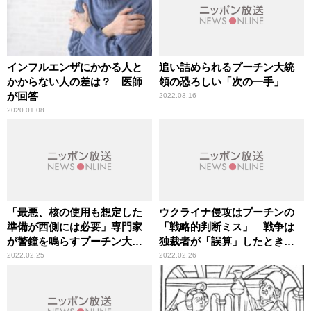
インフルエンザにかかる人と
追い詰められるプーチン大統
かからない人の差は？ 医師
領の恐ろしい「次の一手」
が回答
2022.03.16
2020.01.08
「最悪、核の使用も想定した
ウクライナ侵攻はプーチンの
準備が西側には必要」専門家
「戦略的判断ミス」 戦争は
が警鐘を鳴らすプーチン大統
独裁者が「誤算」したときに
領の“精神状態”
起きる
2022.02.25
2022.02.26