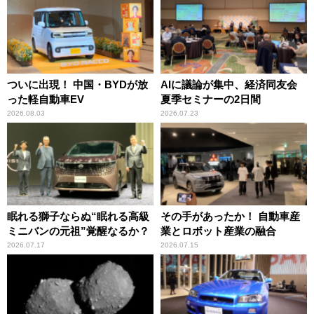
ついに出現！ 中国・BYDが放
AIに議論が集中、経済同友会
った軽自動車EV
夏季セミナーの2日間
2026.08.03
2026.07.23
眠れる獅子ならぬ“眠れる高級
その手があったか！ 自動車産
ミニバンの元祖”覚醒なるか？
業とロボット産業の融合
2026.07.17
2026.07.15