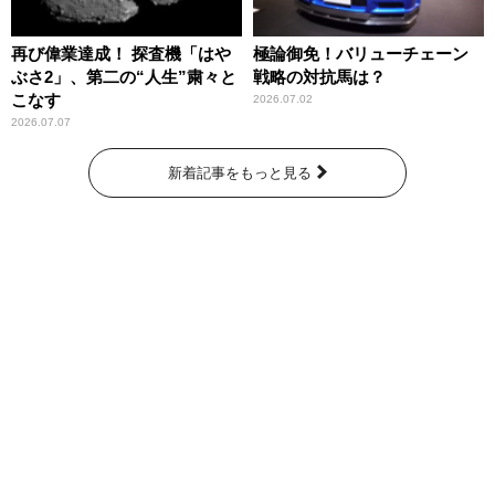
再び偉業達成！ 探査機「はや
極論御免！バリューチェーン
ぶさ2」、第二の“人生”粛々と
戦略の対抗馬は？
こなす
2026.07.02
2026.07.07
新着記事をもっと見る