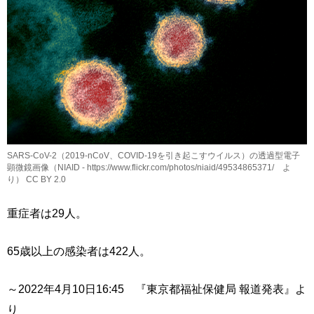
SARS-CoV-2（2019-nCoV、COVID-19を引き起こすウイルス）の透過型電子
顕微鏡画像（NIAID - https://www.flickr.com/photos/niaid/49534865371/ よ
り） CC BY 2.0
重症者は29人。
65歳以上の感染者は422人。
～2022年4月10日16:45 『東京都福祉保健局 報道発表』よ
り