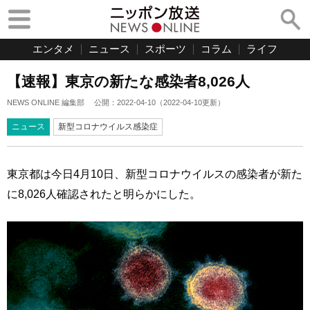
エンタメ
ニュース
スポーツ
コラム
ライフ
【速報】東京の新たな感染者8,026人
NEWS ONLINE 編集部
公開：
2022-04-10
（
2022-04-10
更新）
ニュース
新型コロナウイルス感染症
東京都は今日4月10日、新型コロナウイルスの感染者が新た
に8,026人確認されたと明らかにした。